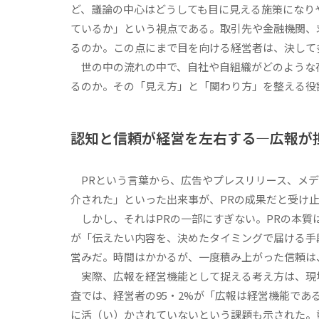
ど、議論の中心はどうしても目に見える施策にな
ているか」という視点である。取引先や金融機関、
るのか。この点にまで目を向ける経営者は、決して
世の中の流れの中で、自社や自組織がどのような
るのか。その「見え方」と「関わり方」を整える役
認知と信頼が経営を左右する―広報が
PRという言葉から、広告やプレスリリース、メデ
介された」といった出来事が、PRの成果だと受
しかし、それはPRの一部にすぎない。PRの本質
が「伝えたい内容を、決めたタイミングで届ける手
営みだ。時間はかかるが、一度積み上がった信頼は
実際、広報を経営機能として捉える考え方は、現場
査では、経営者の95・2%が「広報は経営機能で
に活（い）かされていないという課題も示された。