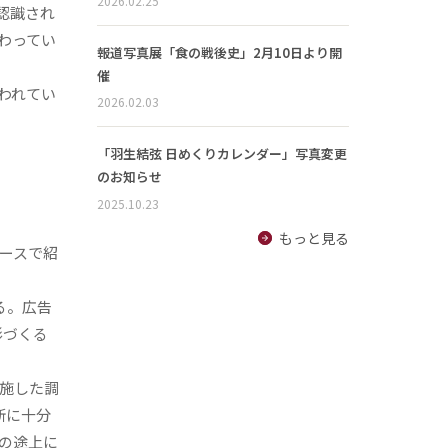
2026.02.25
認識され
わってい
報道写真展「食の戦後史」2月10日より開
催
われてい
2026.02.03
「羽生結弦 日めくりカレンダー」写真変更
のお知らせ
2025.10.23
もっと見る
ースで紹
る。広告
形づくる
施した調
断に十分
の途上に