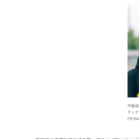
中釜由
テック
PR/Ma