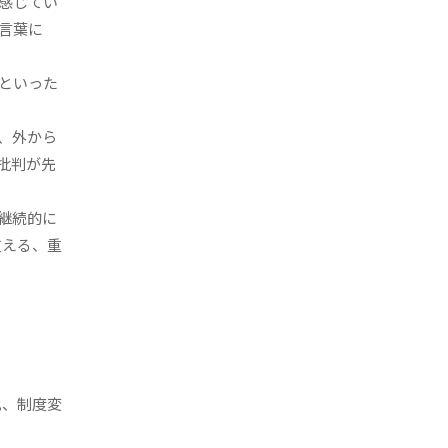
感じてい
言葉に
といった
、外から
批判が先
継続的に
支える、重
化、制度変