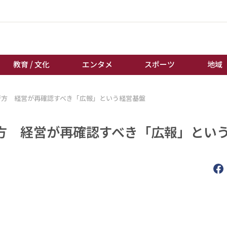
教育 / 文化
エンタメ
スポーツ
地域
行方 経営が再確認すべき「広報」という経営基盤
経済 / ビジネス
誰もが輝いて働く社会へ
くらし
天皇杯サッカー
方 経営が再確認すべき「広報」とい
教育 / 文化
オートレース
エンタメ
競輪
スポーツ
ボートレース
地域
棋王戦
キーパーソン
女流本因坊戦