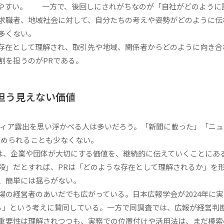
りやすい。 一方で、後回しにされがちなのが「自社がどのように
求職者、地域社会に対して、自分たちの考えや姿勢がどのように伝
多くない。
存在として理解され、取引先や地域、関係者からどのように向き合
割を担うのがPRである。
担う見えない価値
ィア露出を思い浮かべる人は多いだろう。「新聞に載った」「ニュ
け止められることも少なくない。
は、企業や団体が大切にする価値を、継続的に伝えていくことにあ
段」だとすれば、PRは「どのような存在として理解されるか」を
、簡単には揺らがない。
の経営者のあいだでも広がっている。日本広報学会が2024年に実
ある」という考えに賛同している。一方で同調査では、広報が経営判
重要性は理解されつつも、実務での位置付けや活用法は、まだ模索