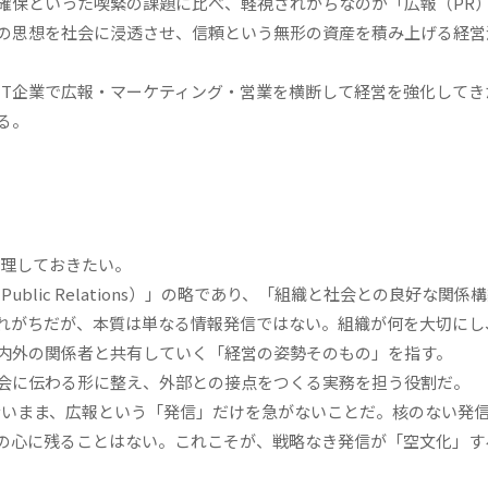
保といった喫緊の課題に比べ、軽視されがちなのが「広報（PR
の思想を社会に浸透させ、信頼という無形の資産を積み上げる経営
IT企業で広報・マーケティング・営業を横断して経営を強化してき
る。
理しておきたい。
lic Relations）」の略であり、「組織と社会との良好な関係
れがちだが、本質は単なる情報発信ではない。組織が何を大切にし
社内外の関係者と共有していく「経営の姿勢そのもの」を指す。
社会に伝わる形に整え、外部との接点をつくる実務を担う役割だ
いまま、広報という「発信」だけを急がないことだ。核のない発
の心に残ることはない。これこそが、戦略なき発信が「空文化」す