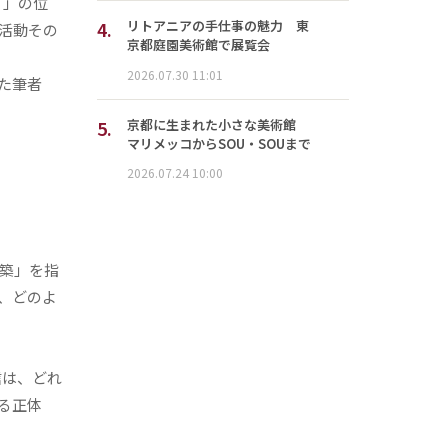
）」の位
4.
リトアニアの手仕事の魅力 東
活動その
京都庭園美術館で展覧会
2026.07.30 11:01
た筆者
5.
京都に生まれた小さな美術館
マリメッコからSOU・SOUまで
2026.07.24 10:00
構築」を指
、どのよ
。
信は、どれ
る正体