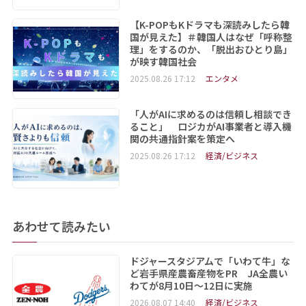
【K-POPもKドラマも深読みしたら韓
国が見えた】＃韓国人はなぜ「呼称整
理」をするのか、「脱出おひとり島」
が映す韓国社会
2025.08.26 17:12
エンタメ
「人がAIに求めるのは信頼し相談でき
ること」 ロジカがAI事業者と導入機
関の共通指針案を策定へ
2025.08.26 17:12
経済/ビジネス
あわせて読みたい
ドジャースタジアムで「いわて牛」な
ど岩手県産農畜産物をPR JA全農い
わてが8月10日～12日に実施
2026.08.07 14:40
経済/ビジネス