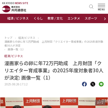
KK KYODO
KK KYODO
NEWS SITE
NEWS SITE
MENU
›
経済 / ビジネス
くらし
教育 / 文化
エンタメ
スポーツ
地
トップページ
お知らせ
トップ
›
経済/ビジネス
›
漫画家らの卵に年72万円助成 上月財団「クリエイター育成事業」の2025年度対象
ニュース
者30人が決定
›
画像一覧（1）
経済/ビジネス
おすすめコンテンツ
漫画家らの卵に年72万円助成 上月財団「ク
出版物
リエイター育成事業」の2025年度対象者30人
が決定: 画像一覧（1）
会社概要
2025.08.26 17:12
1
/
1