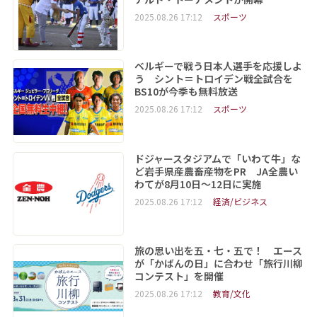
2025.08.26 17:12
スポーツ
ベルギーで戦う日本人選手を応援しよ
う シント＝トロイデン戦全試合を
BS10が今季も無料放送
2025.08.26 17:12
スポーツ
ドジャースタジアムで「いわて牛」な
ど岩手県産農畜産物をPR JA全農い
わてが8月10日～12日に実施
2025.08.26 17:12
経済/ビジネス
旅の思い出を五・七・五で！ エース
が「かばんの日」に合わせ「旅行川柳
コンテスト」を開催
2025.08.26 17:12
教育/文化