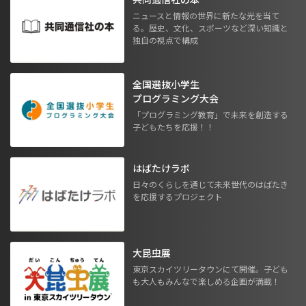
ニュースと情報の世界に新たな光を当て
る。歴史、文化、スポーツなど深い知識と
独自の視点で構成
全国選抜小学生
プログラミング大会
「プログラミング教育」で未来を創造する
子どもたちを応援！！
はばたけラボ
日々のくらしを通じて未来世代のはばたき
を応援するプロジェクト
大昆虫展
東京スカイツリータウンにて開催。子ども
も大人もみんなで楽しめる企画が満載！