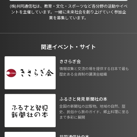
(株)共同通信社は、教育・文化・スポーツなど各分野の活動やイベ
ントを主催しています。一緒に未来社会を創り上げていく参加企
業を募集しています。
関連イベント・サイト
きさらぎ会
情報収集と交流の場を提供する日本で最も
歴史ある会員制の講演会組織
ふるさと発見 新聞社の本
全国の新聞社の出版物。地域の自然、歴
史、民俗から旅のガイド、郷土料理に至る
まで多彩に展開
共同通信社の本