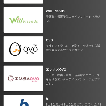
Will Friends
看護職・看護学生のライフサポートマガジ
ン。
OVO
美味しい！楽しい！感動！ 身近で旬な話
題を発信するウェブマガジン
エンタメOVO
ドラマ・映画・舞台・音楽などのニュース
を届けるエンターテインメント・ウェブマ
ガジン
b.
BtoB企業からBtoC企業まで。全てのビジネ