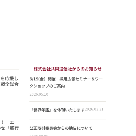
株式会社共同通信社からのお知らせ
手を応援し
6/19(金）開催 採用広報セミナー＆ワー
ン戦全試合
クショップのご案内
2026.05.10
2026.03.31
「世界年鑑」を休刊いたします
で！ エー
わせ「旅行
公正取引委員会からの勧告について