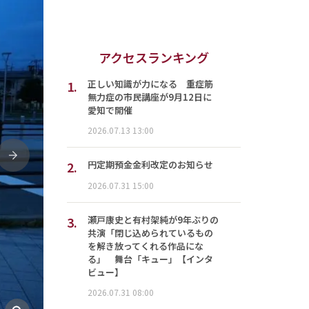
アクセスランキング
1.
正しい知識が力になる 重症筋
無力症の市民講座が9月12日に
愛知で開催
2026.07.13 13:00
次
2.
円定期預金金利改定のお知らせ
2026.07.31 15:00
3.
瀬戸康史と有村架純が9年ぶりの
共演「閉じ込められているもの
を解き放ってくれる作品にな
る」 舞台「キュー」【インタ
ビュー】
2026.07.31 08:00