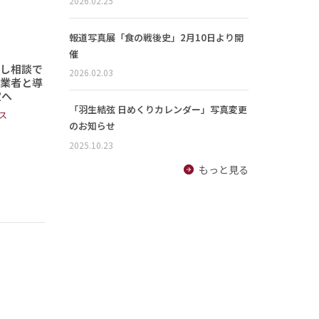
2026.02.25
報道写真展「食の戦後史」2月10日より開
催
頼し相談で
2026.02.03
事業者と導
定へ
「羽生結弦 日めくりカレンダー」写真変更
ス
のお知らせ
2025.10.23
もっと見る