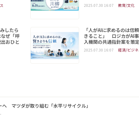
ス
2025.07.30 16:07
教育/文化
読みしたら
「人がAIに求めるのは信
はなぜ「呼
きること」 ロジカがAI
脱出おひと
入機関の共通指針案を策
2025.07.30 16:07
経済/ビジネ
ーへ マツダが取り組む「水平リサイクル」
ー