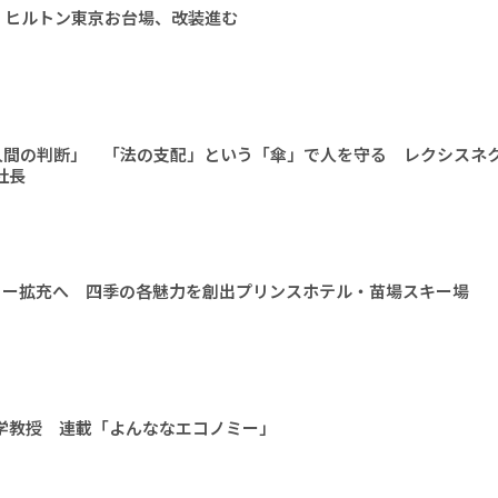
 ヒルトン東京お台場、改装進む
人間の判断」 「法の支配」という「傘」で人を守る レクシスネ
社長
ィー拡充へ 四季の各魅力を創出プリンスホテル・苗場スキー場
大学教授 連載「よんななエコノミー」