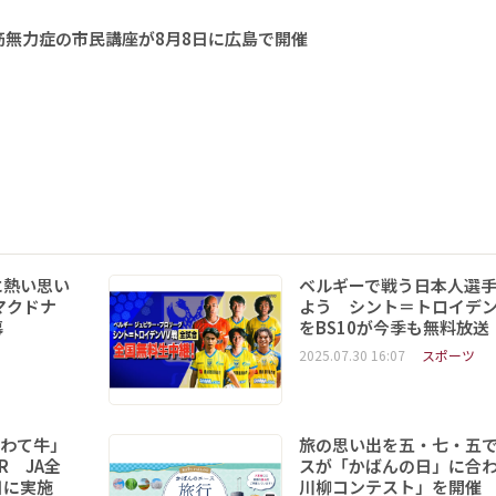
無力症の市民講座が8月8日に広島で開催
に熱い思い
ベルギーで戦う日本人選
マクドナ
よう シント＝トロイデ
幕
をBS10が今季も無料放送
2025.07.30 16:07
スポーツ
いわて牛」
旅の思い出を五・七・五
R JA全
スが「かばんの日」に合
日に実施
川柳コンテスト」を開催