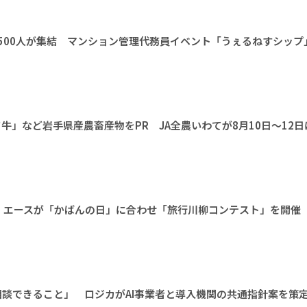
1500人が集結 マンション管理代務員イベント「うぇるねすシップ
牛」など岩手県産農畜産物をPR JA全農いわてが8月10日～12日
 エースが「かばんの日」に合わせ「旅行川柳コンテスト」を開催
相談できること」 ロジカがAI事業者と導入機関の共通指針案を策