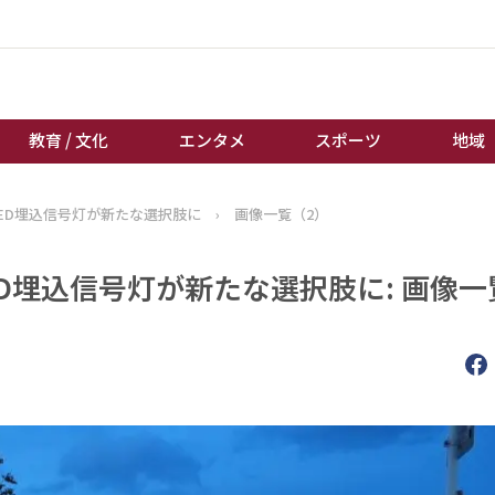
教育 / 文化
エンタメ
スポーツ
地域
ED埋込信号灯が新たな選択肢に
›
画像一覧（2）
経済 / ビジネス
誰もが輝いて働く社会へ
くらし
天皇杯サッカー
D埋込信号灯が新たな選択肢に: 画像一
教育 / 文化
オートレース
エンタメ
競輪
スポーツ
ボートレース
地域
棋王戦
キーパーソン
女流本因坊戦