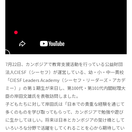
7月22日、カンボジアで教育支援活動を行っている公益財団
法人CIESF（シーセフ）が運営している、幼・小・中一貫校
「CIESF Leaders Academy（シーセフ・リーダーズ・アカデ
ミー）」の第１期生が来日し、第100代・第101代内閣総理大
臣の岸田文雄氏を表敬訪問しました。
子どもたちに対して岸田氏は「日本での貴重な経験を通じて
多くのものを学び取ってもらって、カンボジアで勉強や遊び
に生かしてほしい。将来は日本とカンボジアの架け橋として
いろいろな分野で活躍をしてくれることを心から期待してい