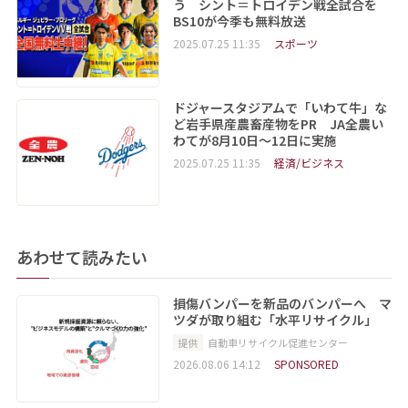
う シント＝トロイデン戦全試合を
BS10が今季も無料放送
2025.07.25 11:35
スポーツ
ドジャースタジアムで「いわて牛」な
ど岩手県産農畜産物をPR JA全農い
わてが8月10日～12日に実施
2025.07.25 11:35
経済/ビジネス
あわせて読みたい
損傷バンパーを新品のバンパーへ マ
ツダが取り組む「水平リサイクル」
提供
自動車リサイクル促進センター
2026.08.06 14:12
SPONSORED