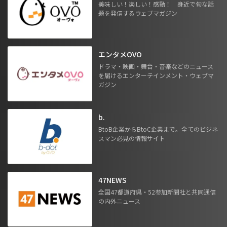
美味しい！楽しい！感動！ 身近で旬な話
題を発信するウェブマガジン
エンタメOVO
ドラマ・映画・舞台・音楽などのニュース
を届けるエンターテインメント・ウェブマ
ガジン
b.
BtoB企業からBtoC企業まで。全てのビジネ
スマン必見の情報サイト
47NEWS
全国47都道府県・52参加新聞社と共同通信
の内外ニュース