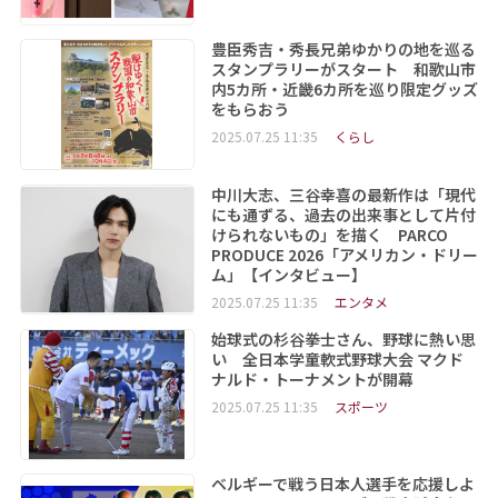
豊臣秀吉・秀長兄弟ゆかりの地を巡る
スタンプラリーがスタート 和歌山市
内5カ所・近畿6カ所を巡り限定グッズ
をもらおう
2025.07.25 11:35
くらし
中川大志、三谷幸喜の最新作は「現代
にも通ずる、過去の出来事として片付
けられないもの」を描く PARCO
PRODUCE 2026「アメリカン・ドリー
ム」【インタビュー】
2025.07.25 11:35
エンタメ
始球式の杉谷拳士さん、野球に熱い思
い 全日本学童軟式野球大会 マクド
ナルド・トーナメントが開幕
2025.07.25 11:35
スポーツ
ベルギーで戦う日本人選手を応援しよ