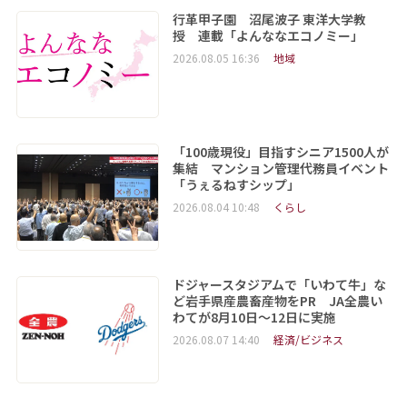
行革甲子園 沼尾波子 東洋大学教
授 連載「よんななエコノミー」
2026.08.05 16:36
地域
「100歳現役」目指すシニア1500人が
集結 マンション管理代務員イベント
「うぇるねすシップ」
2026.08.04 10:48
くらし
ドジャースタジアムで「いわて牛」な
ど岩手県産農畜産物をPR JA全農い
わてが8月10日～12日に実施
2026.08.07 14:40
経済/ビジネス