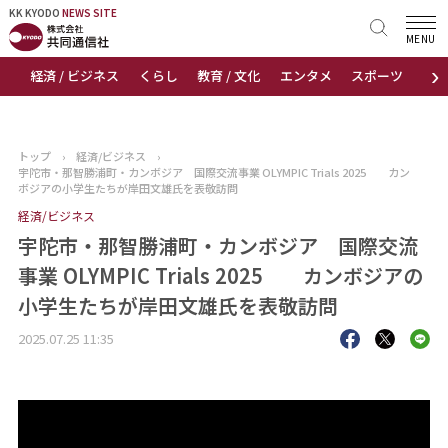
KK KYODO
KK KYODO
NEWS SITE
NEWS SITE
MENU
›
経済 / ビジネス
くらし
教育 / 文化
エンタメ
スポーツ
地
トップページ
お知らせ
トップ
›
経済/ビジネス
›
宇陀市・那智勝浦町・カンボジア 国際交流事業 OLYMPIC Trials 2025 カン
ニュース
ボジアの小学生たちが岸田文雄氏を表敬訪問
経済/ビジネス
おすすめコンテンツ
宇陀市・那智勝浦町・カンボジア 国際交流
事業 OLYMPIC Trials 2025 カンボジアの
出版物
小学生たちが岸田文雄氏を表敬訪問
会社概要
2025.07.25 11:35