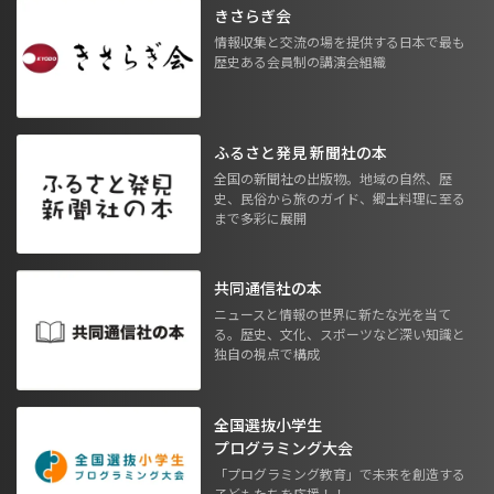
きさらぎ会
情報収集と交流の場を提供する日本で最も
歴史ある会員制の講演会組織
ふるさと発見 新聞社の本
全国の新聞社の出版物。地域の自然、歴
史、民俗から旅のガイド、郷土料理に至る
まで多彩に展開
共同通信社の本
ニュースと情報の世界に新たな光を当て
る。歴史、文化、スポーツなど深い知識と
独自の視点で構成
全国選抜小学生
プログラミング大会
「プログラミング教育」で未来を創造する
子どもたちを応援！！