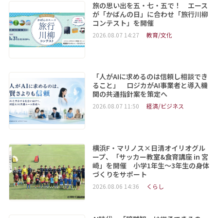
旅の思い出を五・七・五で！ エース
が「かばんの日」に合わせ「旅行川柳
コンテスト」を開催
2026.08.07 14:27
教育/文化
「人がAIに求めるのは信頼し相談でき
ること」 ロジカがAI事業者と導入機
関の共通指針案を策定へ
2026.08.07 11:50
経済/ビジネス
横浜F・マリノス×日清オイリオグル
ープ、「サッカー教室&食育講座 in 宮
崎」を開催 小学1年生～3年生の身体
づくりをサポート
2026.08.06 14:36
くらし