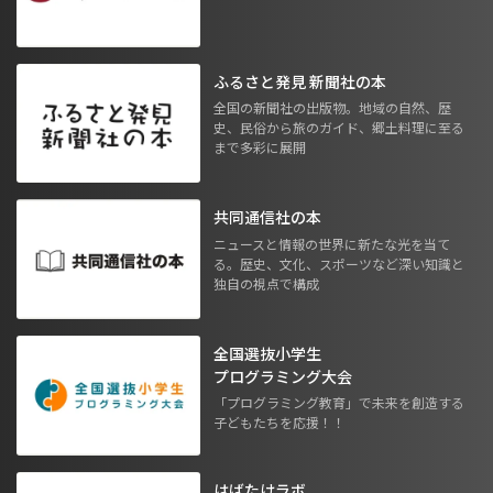
ふるさと発見 新聞社の本
全国の新聞社の出版物。地域の自然、歴
史、民俗から旅のガイド、郷土料理に至る
まで多彩に展開
共同通信社の本
ニュースと情報の世界に新たな光を当て
る。歴史、文化、スポーツなど深い知識と
独自の視点で構成
全国選抜小学生
プログラミング大会
「プログラミング教育」で未来を創造する
子どもたちを応援！！
はばたけラボ