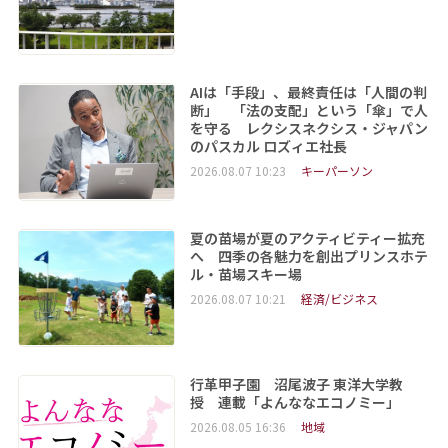
AIは「手段」、最終責任は「人間の判
断」 「法の支配」という「傘」で人
を守る レクシスネクシス・ジャパン
のパスカル ロズィエ社長
2026.08.07 10:23
キーパーソン
夏の苗場が夏のアクティビティー拡充
へ 四季の各魅力を創出プリンスホテ
ル・苗場スキー場
2026.08.07 10:21
経済/ビジネス
行革甲子園 沼尾波子 東洋大学教
授 連載「よんななエコノミー」
2026.08.05 16:36
地域