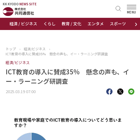
KK KYODO
KK KYODO
NEWS SITE
NEWS SITE
MENU
›
経済 / ビジネス
くらし
教育 / 文化
エンタメ
スポーツ
地
トップページ
お知らせ
トップ
›
経済/ビジネス
›
ICT教育の導入に賛成35% 懸念の声も、イー・ラーニング研調査
ニュース
経済/ビジネス
ICT教育の導入に賛成35% 懸念の声も、イ
おすすめコンテンツ
ー・ラーニング研調査
出版物
2025.03.19 07:00
会社概要