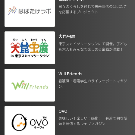
日々のくらしを通じて未来世代のはばたき
を応援するプロジェクト
大昆虫展
東京スカイツリータウンにて開催。子ども
も大人もみんなで楽しめる企画が満載！
Will Friends
看護職・看護学生のライフサポートマガジ
ン。
OVO
美味しい！楽しい！感動！ 身近で旬な話
題を発信するウェブマガジン