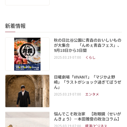
新着情報
秋の日比谷公園に青森のおいしいもの
が大集合 「んめぇ青森フェス」、
9月18日から3日間
2025.03.19 07:00
くらし
日曜劇場「VIVANT」「マジかよ野
崎」「ラストがショック過ぎてぼうぜ
ん」
2025.03.19 07:00
エンタメ
悩んでこそ政治家 【政眼鏡（せいが
んきょう）－本田雅俊の政治コラム】
2025.03.19 07:00
経済/ビジネス