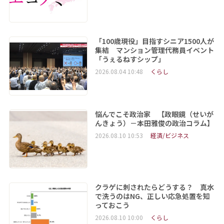
「100歳現役」目指すシニア1500人が
集結 マンション管理代務員イベント
「うぇるねすシップ」
2026.08.04 10:48
くらし
悩んでこそ政治家 【政眼鏡（せいが
んきょう）－本田雅俊の政治コラム】
2026.08.10 10:53
経済/ビジネス
クラゲに刺されたらどうする？ 真水
で洗うのはNG、正しい応急処置を知
っておこう
2026.08.10 10:00
くらし