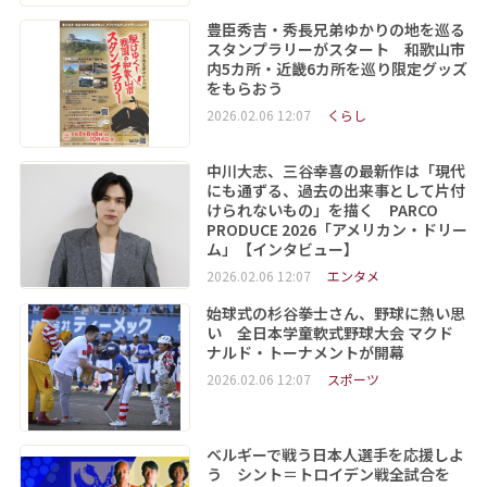
豊臣秀吉・秀長兄弟ゆかりの地を巡る
スタンプラリーがスタート 和歌山市
内5カ所・近畿6カ所を巡り限定グッズ
をもらおう
2026.02.06 12:07
くらし
中川大志、三谷幸喜の最新作は「現代
にも通ずる、過去の出来事として片付
けられないもの」を描く PARCO
PRODUCE 2026「アメリカン・ドリー
ム」【インタビュー】
2026.02.06 12:07
エンタメ
始球式の杉谷拳士さん、野球に熱い思
い 全日本学童軟式野球大会 マクド
ナルド・トーナメントが開幕
2026.02.06 12:07
スポーツ
ベルギーで戦う日本人選手を応援しよ
う シント＝トロイデン戦全試合を