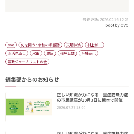
最終更新: 2026.02.16 12:25
bdot by OVO
ovo
何を問う? 令和の米騒動
天明伸浩
村上彰一
水活見直し
水田
減反
稲垣公雄
荒幡克己
農政ジャーナリストの会
編集部からのお知らせ
正しい知識が力になる 重症筋無力症
の市民講座が10月3日に熊本で開催
2026.07.27 13:00
正しい知識が力になる 重症筋無力症