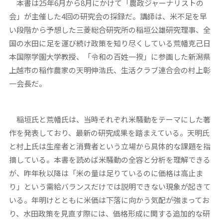
本書は25年6月から8月にかけて「農政ジャーナリストの
会」が主催した4回の研究会の採録だ。講師は、米不足を早
い段階から予想した三菱総合研究所の稲垣公雄研究理事、全
国の水田に足を運び続け政策を知り尽くしている荒幡克己日
本国際学園大学教授、「令和の百姓一揆」に参画した新潟県
上越市の稲作農家の天明伸浩氏、生活クラブ連合会の村上彰
一会長だ。
稲垣氏と荒幡氏は、当時それぞれ米騒動をテーマにした著
作を発表しており、最新の研究成果を踏まえている。天明氏
と村上氏は生産者と消費者という立場から具体的な課題を指
摘している。本書を読めば米騒動の全容と分析を理解できる
が、昨年秋以降は「米の量は足りているのに価格は高止ま
り」という需給バランスだけでは説明できない現象が起きて
いる。年明けとともに米価は下落に向かう気配が強まってお
り、水田政策を見直す際には、価格形成に関する追加的な研