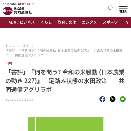
KK KYODO
KK KYODO
NEWS SITE
NEWS SITE
MENU
›
経済 / ビジネス
くらし
教育 / 文化
エンタメ
スポーツ
地
トップページ
お知らせ
トップ
›
地域
›
「書評」『何を問う? 令和の米騒動 (日本農業の動き 227)』 足踏み状態の水田政
ニュース
策 共同通信アグリラボ
地域
おすすめコンテンツ
「書評」『何を問う? 令和の米騒動 (日本農業
の動き 227)』 足踏み状態の水田政策 共
出版物
同通信アグリラボ
会社概要
2026.02.06 12:07