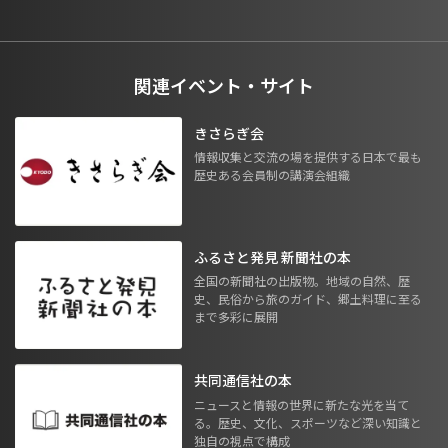
関連イベント・サイト
きさらぎ会
情報収集と交流の場を提供する日本で最も
歴史ある会員制の講演会組織
ふるさと発見 新聞社の本
全国の新聞社の出版物。地域の自然、歴
史、民俗から旅のガイド、郷土料理に至る
まで多彩に展開
共同通信社の本
ニュースと情報の世界に新たな光を当て
る。歴史、文化、スポーツなど深い知識と
独自の視点で構成