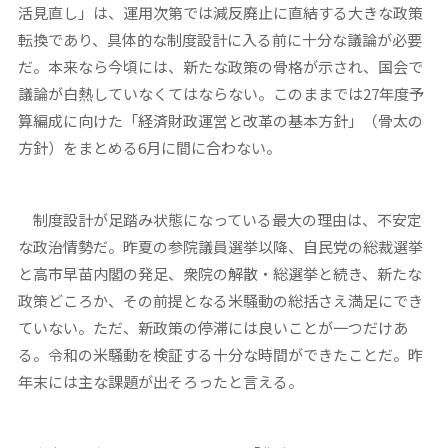
活見直し」は、運用次第では減反廃止に直結する大きな政策
転換であり、具体的な制度設計に入る前に十分な議論が必要
だ。本来なら今頃には、新たな政策の骨格が示され、国会で
議論が白熱していなくてはならない。このままでは27年度予
算編成に向けた「経済財政運営と改革の基本方針」（骨太の
方針）をまとめる6月に間に合わない。
制度設計が足踏み状態になっている最大の理由は、不安定
な政治情勢だ。昨夏の参院議員選挙以降、自民党の総裁選挙
と高市早苗内閣の発足、衆院の解散・総選挙と続き、新たな
政策どころか、その前提となる米騒動の総括さえ満足にでき
ていない。ただ、新政策の停滞には良いことが一つだけあ
る。令和の米騒動を検証する十分な時間ができたことだ。昨
年末には主な課題が出そろったと言える。