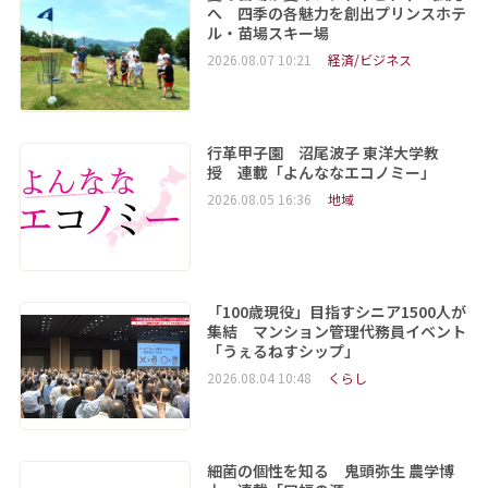
へ 四季の各魅力を創出プリンスホテ
ル・苗場スキー場
2026.08.07 10:21
経済/ビジネス
行革甲子園 沼尾波子 東洋大学教
授 連載「よんななエコノミー」
2026.08.05 16:36
地域
「100歳現役」目指すシニア1500人が
集結 マンション管理代務員イベント
「うぇるねすシップ」
2026.08.04 10:48
くらし
細菌の個性を知る 鬼頭弥生 農学博