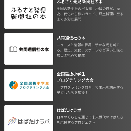
ふるさと発見 新聞社の本
全国の新聞社の出版物。地域の自然、歴
史、民俗から旅のガイド、郷土料理に至る
まで多彩に展開
共同通信社の本
ニュースと情報の世界に新たな光を当て
る。歴史、文化、スポーツなど深い知識と
独自の視点で構成
全国選抜小学生
プログラミング大会
「プログラミング教育」で未来を創造する
子どもたちを応援！！
はばたけラボ
日々のくらしを通じて未来世代のはばたき
を応援するプロジェクト