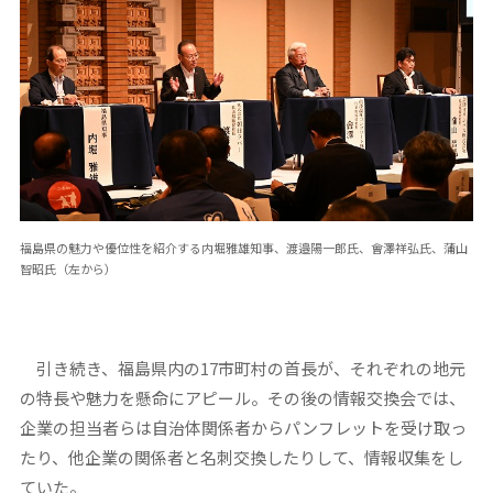
福島県の魅力や優位性を紹介する内堀雅雄知事、渡邉陽一郎氏、會澤祥弘氏、蒲山
智昭氏（左から）
引き続き、福島県内の17市町村の首長が、それぞれの地元
の特長や魅力を懸命にアピール。その後の情報交換会では、
企業の担当者らは自治体関係者からパンフレットを受け取っ
たり、他企業の関係者と名刺交換したりして、情報収集をし
ていた。