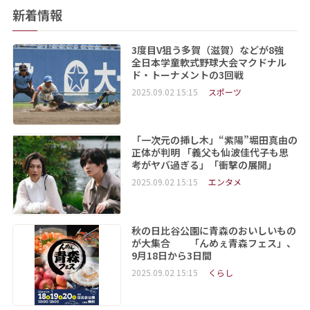
新着情報
3度目V狙う多賀（滋賀）などが8強
全日本学童軟式野球大会マクドナル
ド・トーナメントの3回戦
2025.09.02 15:15
スポーツ
「一次元の挿し木」“紫陽”堀田真由の
正体が判明 「義父も仙波佳代子も思
考がヤバ過ぎる」「衝撃の展開」
2025.09.02 15:15
エンタメ
秋の日比谷公園に青森のおいしいもの
が大集合 「んめぇ青森フェス」、
9月18日から3日間
2025.09.02 15:15
くらし