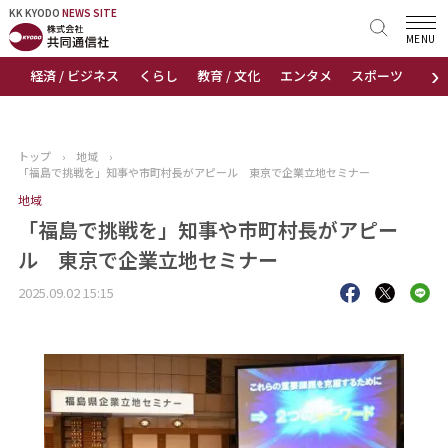
KK KYODO
KK KYODO
NEWS SITE
NEWS SITE
MENU
›
経済 / ビジネス
くらし
教育 / 文化
エンタメ
スポーツ
地
トップページ
お知らせ
トップ
›
地域
›
「福島で挑戦を」知事や市町村長がアピール 東京で企業立地セミナー
ニュース
地域
「福島で挑戦を」知事や市町村長がアピー
おすすめコンテンツ
ル 東京で企業立地セミナー
出版物
2025.09.02 15:15
会社概要