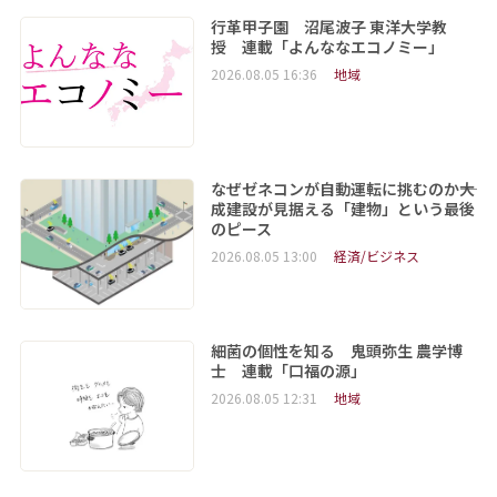
行革甲子園 沼尾波子 東洋大学教
授 連載「よんななエコノミー」
2026.08.05 16:36
地域
なぜゼネコンが自動運転に挑むのか――大
成建設が見据える「建物」という最後
のピース
2026.08.05 13:00
経済/ビジネス
細菌の個性を知る 鬼頭弥生 農学博
士 連載「口福の源」
2026.08.05 12:31
地域