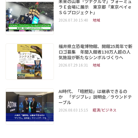
未来の山車「ツナグルマ」フォーミュ
ラＥ会場に展示 東京都「東京ベイｅ
ＳＧプロジェクト」
2026.07.30 15:40
地域
福井県立恐竜博物館、開館25周年で新
ロゴ募集 年間入館者130万人超の人
気施設が新たなシンボルづくりへ
2026.07.29 16:31
地域
AI時代、「暗黙知」は継承できるの
か 「デジブレ」説明会／ラウンドテ
ーブル
2026.08.03 15:15
経済/ビジネス