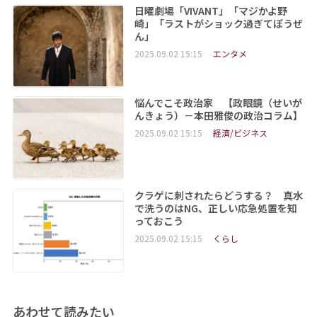
日曜劇場「VIVANT」「マジかよ野
崎」「ラストがショック過ぎてぼうぜ
ん」
2025.09.02 15:15
エンタメ
悩んでこそ政治家 【政眼鏡（せいが
んきょう）－本田雅俊の政治コラム】
2025.09.02 15:15
経済/ビジネス
クラゲに刺されたらどうする？ 真水
で洗うのはNG、正しい応急処置を知
っておこう
2025.09.02 15:15
くらし
あわせて読みたい