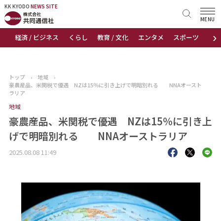
KK KYODO
KK KYODO
NEWS SITE
NEWS SITE
MENU
›
経済 / ビジネス
くらし
教育 / 文化
エンタメ
スポーツ
地
トップページ
お知らせ
トップ
›
地域
›
豪農産品、米関税で優遇 NZは15％に引き上げで明暗別れる NNAオースト
ニュース
ラリア
地域
おすすめコンテンツ
豪農産品、米関税で優遇 NZは15％に引き上
げで明暗別れる NNAオーストラリア
出版物
2025.08.08 11:49
会社概要