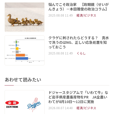
悩んでこそ政治家 【政眼鏡（せいが
んきょう）－本田雅俊の政治コラム】
2025.08.08 11:49
経済/ビジネス
クラゲに刺されたらどうする？ 真水
で洗うのはNG、正しい応急処置を知
っておこう
2025.08.08 11:49
くらし
あわせて読みたい
ドジャースタジアムで「いわて牛」な
ど岩手県産農畜産物をPR JA全農い
わてが8月10日～12日に実施
2026.08.07 14:40
経済/ビジネス