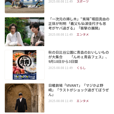
2025.08.08 11:49
スポーツ
「一次元の挿し木」“紫陽”堀田真由の
正体が判明 「義父も仙波佳代子も思
考がヤバ過ぎる」「衝撃の展開」
2025.08.08 11:49
エンタメ
秋の日比谷公園に青森のおいしいもの
が大集合 「んめぇ青森フェス」、
9月18日から3日間
2025.08.08 11:49
くらし
日曜劇場「VIVANT」「マジかよ野
崎」「ラストがショック過ぎてぼうぜ
ん」
2025.08.08 11:49
エンタメ