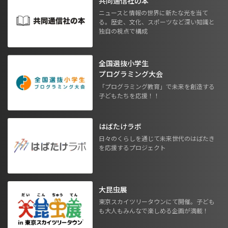
共同通信社の本
ニュースと情報の世界に新たな光を当て
る。歴史、文化、スポーツなど深い知識と
独自の視点で構成
全国選抜小学生
プログラミング大会
「プログラミング教育」で未来を創造する
子どもたちを応援！！
はばたけラボ
日々のくらしを通じて未来世代のはばたき
を応援するプロジェクト
大昆虫展
東京スカイツリータウンにて開催。子ども
も大人もみんなで楽しめる企画が満載！