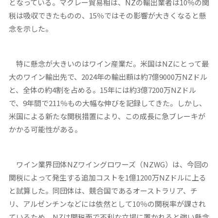
となっている。マクレー貿易相は、NZの輸出業者は10％の関
税は吸収できたものの、15％ではその影響が大きくなると懸
念を示した。
特に懸念が大きいのはワイン産業だ。米国はNZにとって最
大のワイン輸出先で、2024年の輸出額は約7億9000万NZドル
と、全体の約4割を占める。15年には約3億7200万NZドル
で、9年間で211％もの大幅な伸びを記録してきた。しかし、
米国による新たな関税措置により、この成長に急ブレーキが
かかる可能性がある。
ワイン業界団体NZワイングロワーズ（NZWG）は、今回の
関税によって発生する追加コストを1億1200万NZドルに上る
と試算した。同団体は、競合国であるオーストラリア、チ
リ、アルゼンチンなどには依然として10％の関税率が課され
ているため、NZは関税面で不利な立場に置かれると強い懸念