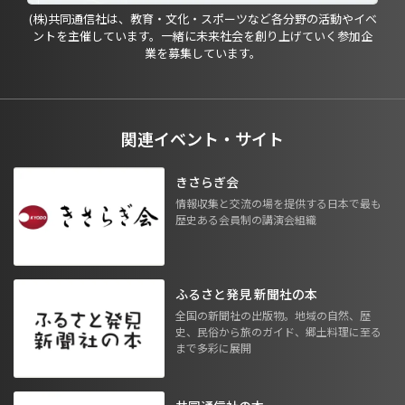
(株)共同通信社は、教育・文化・スポーツなど各分野の活動やイベ
ントを主催しています。一緒に未来社会を創り上げていく参加企
業を募集しています。
関連イベント・サイト
きさらぎ会
情報収集と交流の場を提供する日本で最も
歴史ある会員制の講演会組織
ふるさと発見 新聞社の本
全国の新聞社の出版物。地域の自然、歴
史、民俗から旅のガイド、郷土料理に至る
まで多彩に展開