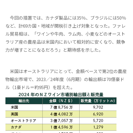
今回の措置では、カナダ製品には35％、ブラジルには50％
など、計69カ国・地域が関税引き上げ対象となった。ファレ
ル貿易相は、「ワインや牛肉、ラム肉、小麦などのオースト
ラリア産の農産品は米国内において相対的に安くなり、競争
力が増すことになるだろう」と期待感を示した。
米国はオーストラリアにとって、金額ベースで第2位の農産
物輸出市場で、2023／24年度（6月期）の輸出額は70億豪ド
ル（1豪ドル＝約95円）を超えた。