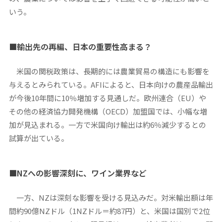
いう。
■
輸出先の再編、日本の重要性高まる？
米国の関税政策は、長期的には農業貿易の構造にも影響を
与えるとみられている。AFIによると、日本向けの農産品輸出
が今後10年間に10％増加する見通しだ。欧州連合（EU）や
その他の経済協力開発機構（OECD）加盟国では、小幅な増
加が見込まれる。一方で米国向け輸出は約6％減少するとの
試算が出ている。
■NZ
への影響深刻に、ワイン業界など
一方、NZは深刻な影響を受ける見込みだ。対米輸出額は年
間約90億NZドル（1NZドル＝約87円）と、米国は国別で2位