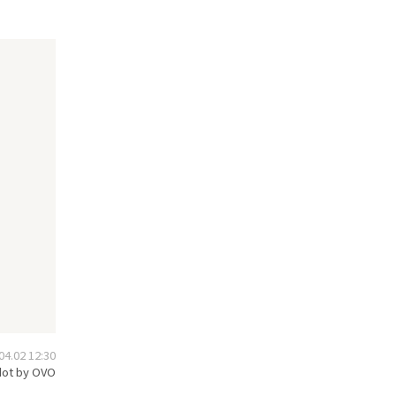
.02 12:30
ot by OVO