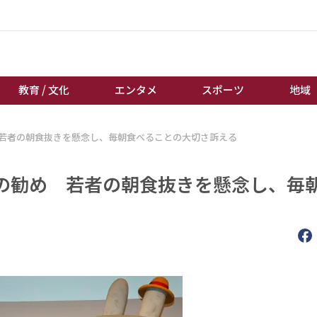
教育 / 文化
エンタメ
スポーツ
地域
若者の朝食抜きを懸念し、毎朝食べることの大切さ訴える
経済 / ビジネス
誰もが輝いて働く社会へ
くらし
天皇杯サッカー
の勧め 若者の朝食抜きを懸念し、毎
教育 / 文化
オートレース
エンタメ
競輪
スポーツ
ボートレース
地域
棋王戦
キーパーソン
女流本因坊戦