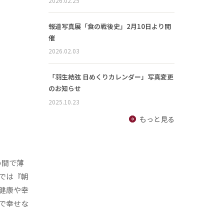
2026.02.25
報道写真展「食の戦後史」2月10日より開
催
2026.02.03
「羽生結弦 日めくりカレンダー」写真変更
のお知らせ
2025.10.23
もっと見る
の間で薄
では『朝
健康や幸
で幸せな