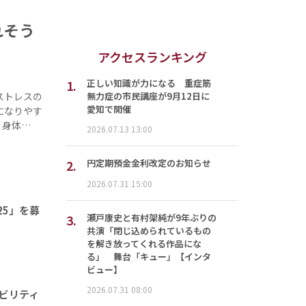
れそう
アクセスランキング
1.
正しい知識が力になる 重症筋
無力症の市民講座が9月12日に
ストレスの
愛知で開催
になりやす
、身体…
2026.07.13 13:00
2.
円定期預金金利改定のお知らせ
2026.07.31 15:00
25」を募
3.
瀬戸康史と有村架純が9年ぶりの
共演「閉じ込められているもの
を解き放ってくれる作品にな
る」 舞台「キュー」【インタ
ビュー】
2026.07.31 08:00
ナビリティ