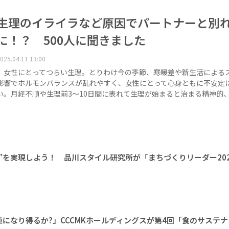
生理のイライラなど原因でパートナーと別
に！？ 500人に聞きました
025.04.11 13:00
女性にとってつらい生理。とりわけ今の季節、寒暖差や新生活による
影響でホルモンバランスが乱れやすく、女性にとって心身ともに不安定
い。月経不順や生理前3～10日間に表れて生理が始まると治まる精神的
”を実現しよう！ 品川スタイル研究所が「まちづくりリーダー20
になり得るか?」CCCMKホールディングスが第4回「食のサステ