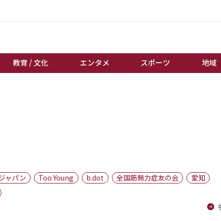
教育 / 文化
エンタメ
スポーツ
地域
経済 / ビジネス
誰もが輝いて働く社会へ
くらし
天皇杯サッカー
教育 / 文化
オートレース
エンタメ
競輪
スポーツ
ボートレース
地域
棋王戦
ジャパン
Too Young
b.dot
全国筋無力症友の会
愛知
キーパーソン
女流本因坊戦