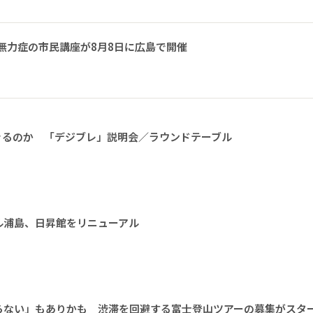
無力症の市民講座が8月8日に広島で開催
きるのか 「デジブレ」説明会／ラウンドテーブル
ル浦島、日昇館をリニューアル
らない」もありかも 渋滞を回避する富士登山ツアーの募集がスタ