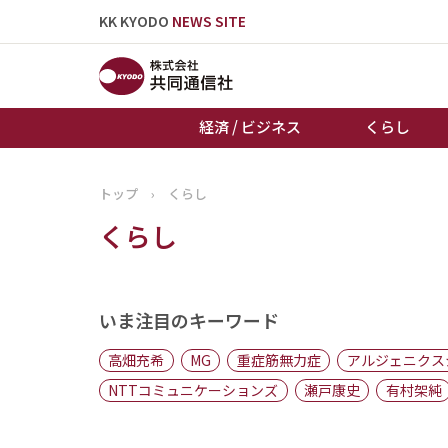
KK KYODO
NEWS SITE
経済 / ビジネス
くらし
トップ
›
くらし
トップページ
くらし
お知らせ
いま注目のキーワード
高畑充希
MG
重症筋無力症
アルジェニクス
NTTコミュニケーションズ
瀬戸康史
有村架純