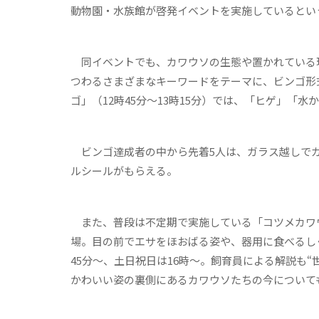
動物園・水族館が啓発イベントを実施しているとい
同イベントでも、カワウソの生態や置かれている
つわるさまざまなキーワードをテーマに、ビンゴ形
ゴ」（12時45分～13時15分）では、「ヒゲ」
ビンゴ達成者の中から先着5人は、ガラス越しでカ
ルシールがもらえる。
また、普段は不定期で実施している「コツメカワウ
場。目の前でエサをほおばる姿や、器用に食べるし
45分～、土日祝日は16時～。飼育員による解説も
かわいい姿の裏側にあるカワウソたちの今について