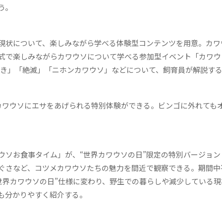
う。
現状について、楽しみながら学べる体験型コンテンツを用意。カワ
式で楽しみながらカワウソについて学べる参加型イベント「カワウ
「水かき」「絶滅」「ニホンカワウソ」などについて、飼育員が解説す
ワウソにエサをあげられる特別体験ができる。ビンゴに外れても
ソお食事タイム」が、“世界カワウソの日”限定の特別バージョン
ぐさなど、コツメカワウソたちの魅力を間近で観察できる。期間中平
“世界カワウソの日”仕様に変わり、野生での暮らしや減少している現
も分かりやすく紹介する。