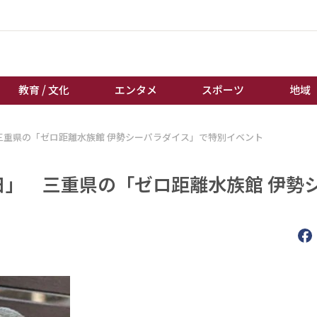
教育 / 文化
エンタメ
スポーツ
地域
三重県の「ゼロ距離水族館 伊勢シーパラダイス」で特別イベント
経済 / ビジネス
誰もが輝いて働く社会へ
くらし
天皇杯サッカー
日」 三重県の「ゼロ距離水族館 伊勢
教育 / 文化
オートレース
エンタメ
競輪
スポーツ
ボートレース
地域
棋王戦
キーパーソン
女流本因坊戦