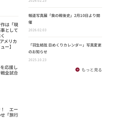
2026.02.25
報道写真展「食の戦後史」2月10日より開
催
新作は「現
来事として
2026.02.03
描く
6「アメリカ
「羽生結弦 日めくりカレンダー」写真変更
ビュー】
のお知らせ
2025.10.23
手を応援し
もっと見る
ン戦全試合
で！ エー
わせ「旅行