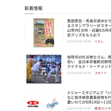
新着情報
豊臣秀吉・秀長兄弟ゆか
るスタンプラリーがスタ
山市内5カ所・近畿6カ所
定グッズをもらおう
2026.05.08 14:30
くらし
始球式の杉谷拳士さん、
思い 全日本学童軟式野球
クドナルド・トーナメン
2026.05.08 14:30
スポーツ
ドジャースタジアムで「
など岩手県産農畜産物をP
農いわてが8月10日～12
2026.05.08 14:30
経済/ビジネ