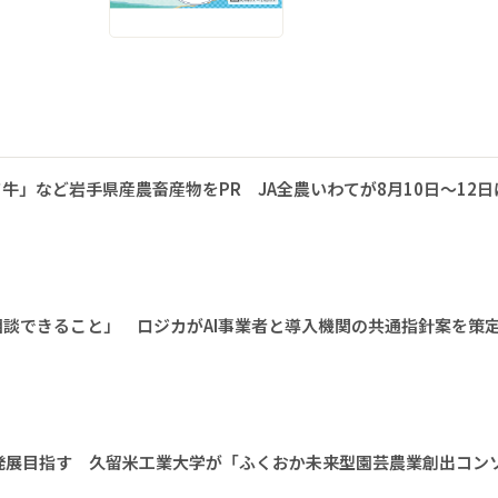
牛」など岩手県産農畜産物をPR JA全農いわてが8月10日～12日
相談できること」 ロジカがAI事業者と導入機関の共通指針案を策
発展目指す 久留米工業大学が「ふくおか未来型園芸農業創出コン