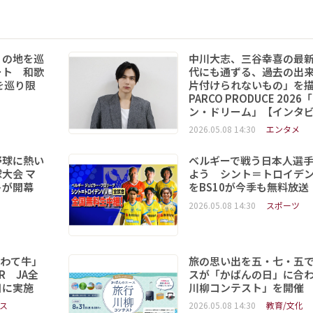
りの地を巡
中川大志、三谷幸喜の最
ート 和歌
代にも通ずる、過去の出
を巡り限
片付けられないもの」を
PARCO PRODUCE 202
ン・ドリーム」【インタ
2026.05.08 14:30
エンタメ
野球に熱い
ベルギーで戦う日本人選
大会 マ
よう シント＝トロイデ
トが開幕
をBS10が今季も無料放送
2026.05.08 14:30
スポーツ
いわて牛」
旅の思い出を五・七・五
R JA全
スが「かばんの日」に合
日に実施
川柳コンテスト」を開催
ス
2026.05.08 14:30
教育/文化