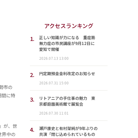
アクセスランキング
1.
正しい知識が力になる 重症筋
無力症の市民講座が9月12日に
愛知で開催
2026.07.13 13:00
2.
円定期預金金利改定のお知らせ
2026.07.31 15:00
勢市の
期間に特
3.
リトアニアの手仕事の魅力 東
京都庭園美術館で展覧会
2026.07.30 11:01
）」が、世
4.
瀬戸康史と有村架純が9年ぶりの
世界中の
共演「閉じ込められているもの