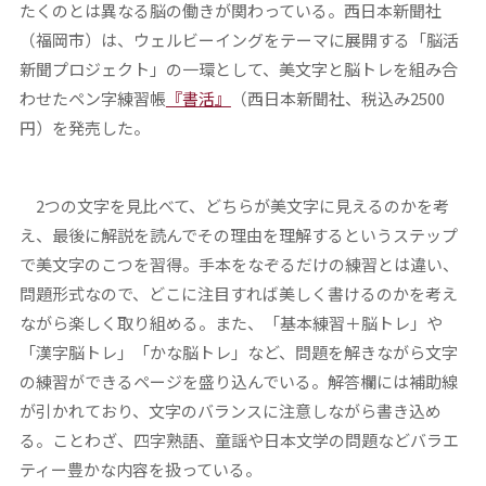
たくのとは異なる脳の働きが関わっている。西日本新聞社
（福岡市）は、ウェルビーイングをテーマに展開する「脳活
新聞プロジェクト」の一環として、美文字と脳トレを組み合
わせたペン字練習帳
『書活』
（西日本新聞社、税込み2500
円）を発売した。
2つの文字を見比べて、どちらが美文字に見えるのかを考
え、最後に解説を読んでその理由を理解するというステップ
で美文字のこつを習得。手本をなぞるだけの練習とは違い、
問題形式なので、どこに注目すれば美しく書けるのかを考え
ながら楽しく取り組める。また、「基本練習＋脳トレ」や
「漢字脳トレ」「かな脳トレ」など、問題を解きながら文字
の練習ができるページを盛り込んでいる。解答欄には補助線
が引かれており、文字のバランスに注意しながら書き込め
る。ことわざ、四字熟語、童謡や日本文学の問題などバラエ
ティー豊かな内容を扱っている。