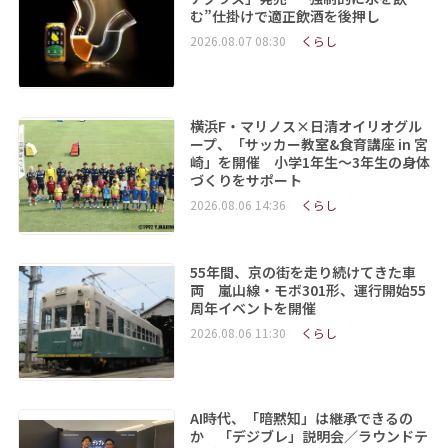
む”仕掛けで適正飲酒を後押し
2026.08.07 08:30
くらし
横浜F・マリノス×日清オイリオグル
ープ、「サッカー教室&食育講座 in 宮
崎」を開催 小学1年生～3年生の身体
づくりをサポート
2026.08.06 14:36
くらし
55年間、京の街を走り続けてきた車
両 嵐山線・モボ301形、運行開始55
周年イベントを開催
2026.08.06 11:30
くらし
AI時代、「暗黙知」は継承できるの
か 「デジブレ」説明会／ラウンドテ