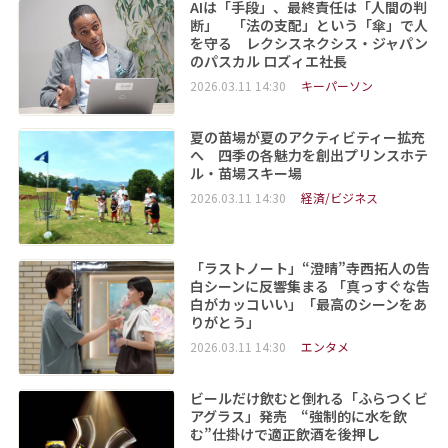
AIは「手段」、最終責任は「人間の判
断」 「法の支配」という「傘」で人
を守る レクシスネクシス・ジャパン
のパスカル ロズィエ社長
2026.03.11 14:30
キーパーソン
夏の苗場が夏のアクティビティー拡充
へ 四季の各魅力を創出プリンスホテ
ル・苗場スキー場
2026.03.11 14:30
経済/ビジネス
「ラストノート」“澄晴”寺西拓人の告
白シーンに反響集まる 「真っすぐな告
白がカッコいい」「最高のシーンをあ
りがとう」
2026.03.11 14:30
エンタメ
ビールだけ飲むと倒れる「ふらつくビ
アグラス」発売 “強制的に水を飲
む”仕掛けで適正飲酒を後押し