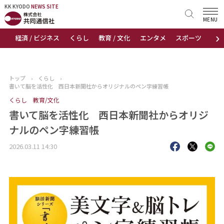
KK KYODO
KK KYODO
NEWS SITE
NEWS SITE
MENU
›
経済 / ビジネス
くらし
教育 / 文化
エンタメ
スポーツ
地
トップページ
お知らせ
トップ
›
くらし
›
書いて脳を活性化 西日本新聞社からオリジナルのペン字練習帳
ニュース
くらし
教育/文化
書いて脳を活性化 西日本新聞社からオリジ
おすすめコンテンツ
ナルのペン字練習帳
出版物
2026.03.11 14:30
会社概要