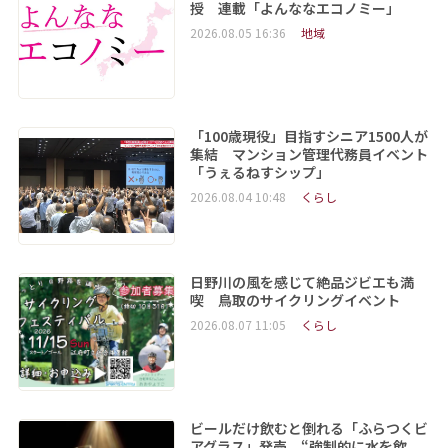
授 連載「よんななエコノミー」
2026.08.05 16:36
地域
「100歳現役」目指すシニア1500人が
集結 マンション管理代務員イベント
「うぇるねすシップ」
2026.08.04 10:48
くらし
日野川の風を感じて絶品ジビエも満
喫 鳥取のサイクリングイベント
2026.08.07 11:05
くらし
ビールだけ飲むと倒れる「ふらつくビ
アグラス」発売 “強制的に水を飲