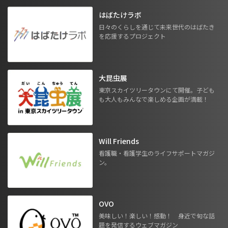
はばたけラボ
日々のくらしを通じて未来世代のはばたき
を応援するプロジェクト
大昆虫展
東京スカイツリータウンにて開催。子ども
も大人もみんなで楽しめる企画が満載！
Will Friends
看護職・看護学生のライフサポートマガジ
ン。
OVO
美味しい！楽しい！感動！ 身近で旬な話
題を発信するウェブマガジン