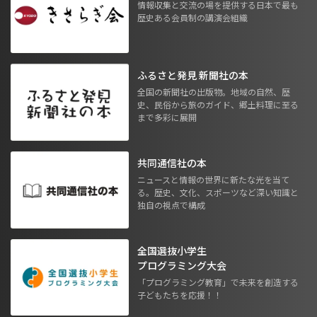
情報収集と交流の場を提供する日本で最も
歴史ある会員制の講演会組織
ふるさと発見 新聞社の本
全国の新聞社の出版物。地域の自然、歴
史、民俗から旅のガイド、郷土料理に至る
まで多彩に展開
共同通信社の本
ニュースと情報の世界に新たな光を当て
る。歴史、文化、スポーツなど深い知識と
独自の視点で構成
全国選抜小学生
プログラミング大会
「プログラミング教育」で未来を創造する
子どもたちを応援！！