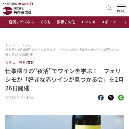
KK KYODO
KK KYODO
NEWS SITE
NEWS SITE
MENU
›
経済 / ビジネス
くらし
教育 / 文化
エンタメ
スポーツ
地
トップページ
お知らせ
トップ
›
くらし
›
仕事帰りの“夜活”でワインを学ぶ！ フェリシモが「好きな赤ワインが見つかる
ニュース
会」を2月26日開催
くらし
教育/文化
おすすめコンテンツ
仕事帰りの“夜活”でワインを学ぶ！ フェリ
シモが「好きな赤ワインが見つかる会」を2月
出版物
26日開催
会社概要
2026.02.12 14:30