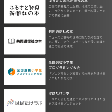
ふるさと発見 新聞社の本
全国の新聞社の出版物。地域の自然、歴
史、民俗から旅のガイド、郷土料理に至る
まで多彩に展開
共同通信社の本
ニュースと情報の世界に新たな光を当て
る。歴史、文化、スポーツなど深い知識と
独自の視点で構成
全国選抜小学生
プログラミング大会
「プログラミング教育」で未来を創造する
子どもたちを応援！！
はばたけラボ
日々のくらしを通じて未来世代のはばたき
を応援するプロジェクト