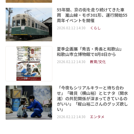
55年間、京の街を走り続けてきた車
両 嵐山線・モボ301形、運行開始55
周年イベントを開催
2026.02.12 14:30
くらし
夏季企画展「秀吉・秀長と和歌山」
和歌山市立博物館で8月8日から
2026.02.12 14:30
教育/文化
「今夜もシリアルキラーと待ち合わ
せ」「磯貝（横山裕）とヒナタ（関水
渚）の共犯関係が深まってきているの
がいい」「縦山裕二さんのグッズ欲し
い」
2026.02.12 14:30
エンタメ