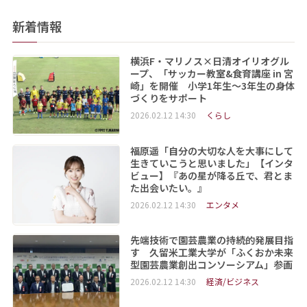
新着情報
横浜F・マリノス×日清オイリオグル
ープ、「サッカー教室&食育講座 in 宮
崎」を開催 小学1年生～3年生の身体
づくりをサポート
2026.02.12 14:30
くらし
福原遥「自分の大切な人を大事にして
生きていこうと思いました」【インタ
ビュー】『あの星が降る丘で、君とま
た出会いたい。』
2026.02.12 14:30
エンタメ
先端技術で園芸農業の持続的発展目指
す 久留米工業大学が「ふくおか未来
型園芸農業創出コンソーシアム」参画
2026.02.12 14:30
経済/ビジネス