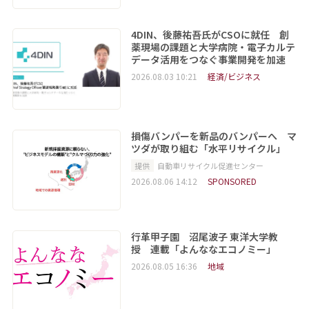
4DIN、後藤祐吾氏がCSOに就任 創
薬現場の課題と大学病院・電子カルテ
データ活用をつなぐ事業開発を加速
2026.08.03 10:21
経済/ビジネス
損傷バンパーを新品のバンパーへ マ
ツダが取り組む「水平リサイクル」
提供
自動車リサイクル促進センター
2026.08.06 14:12
SPONSORED
行革甲子園 沼尾波子 東洋大学教
授 連載「よんななエコノミー」
2026.08.05 16:36
地域