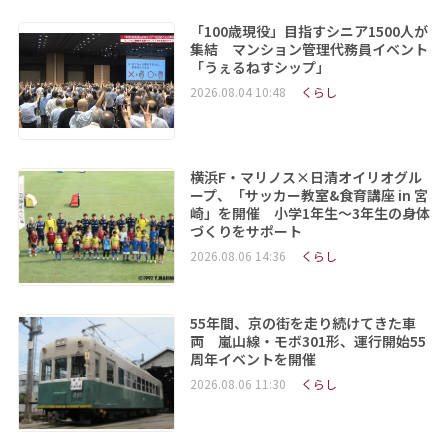
「100歳現役」目指すシニア1500人が
集結 マンション管理代務員イベント
「うぇるねすシップ」
2026.08.04 10:48
くらし
横浜F・マリノス×日清オイリオグル
ープ、「サッカー教室&食育講座 in 宮
崎」を開催 小学1年生～3年生の身体
づくりをサポート
2026.08.06 14:36
くらし
55年間、京の街を走り続けてきた車
両 嵐山線・モボ301形、運行開始55
周年イベントを開催
2026.08.06 11:30
くらし