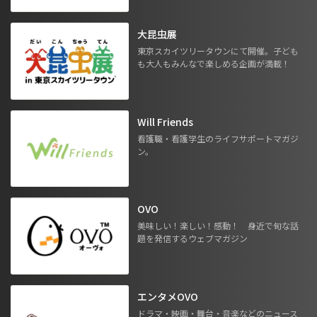
大昆虫展
東京スカイツリータウンにて開催。子ども
も大人もみんなで楽しめる企画が満載！
Will Friends
看護職・看護学生のライフサポートマガジ
ン。
OVO
美味しい！楽しい！感動！ 身近で旬な話
題を発信するウェブマガジン
エンタメOVO
ドラマ・映画・舞台・音楽などのニュース