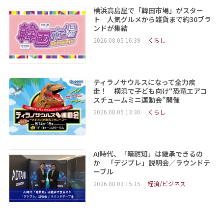
横浜高島屋で「韓国市場」がスター
ト 人気グルメから雑貨まで約30ブラ
ンドが集結
2026.08.05 16:39
くらし
ティラノサウルスになって全力疾
走！ 横浜で子ども向け“恐竜エアコ
スチュームミニ運動会”開催
2026.08.05 13:30
くらし
AI時代、「暗黙知」は継承できるの
か 「デジブレ」説明会／ラウンドテ
ーブル
2026.08.03 15:15
経済/ビジネス