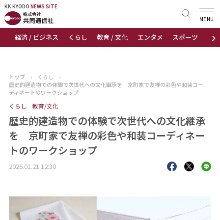
KK KYODO
KK KYODO
NEWS SITE
NEWS SITE
MENU
›
経済 / ビジネス
くらし
教育 / 文化
エンタメ
スポーツ
地
トップページ
お知らせ
トップ
›
くらし
›
歴史的建造物での体験で次世代への文化継承を 京町家で友禅の彩色や和装コー
ニュース
ディネートのワークショップ
くらし
教育/文化
おすすめコンテンツ
歴史的建造物での体験で次世代への文化継承
を 京町家で友禅の彩色や和装コーディネー
出版物
トのワークショップ
会社概要
2026.01.21 12:30