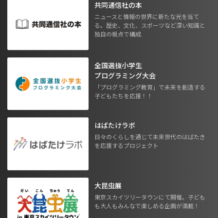
共同通信社の本
ニュースと情報の世界に新たな光を当て
る。歴史、文化、スポーツなど深い知識と
独自の視点で構成
全国選抜小学生
プログラミング大会
「プログラミング教育」で未来を創造する
子どもたちを応援！！
はばたけラボ
日々のくらしを通じて未来世代のはばたき
を応援するプロジェクト
大昆虫展
東京スカイツリータウンにて開催。子ども
も大人もみんなで楽しめる企画が満載！