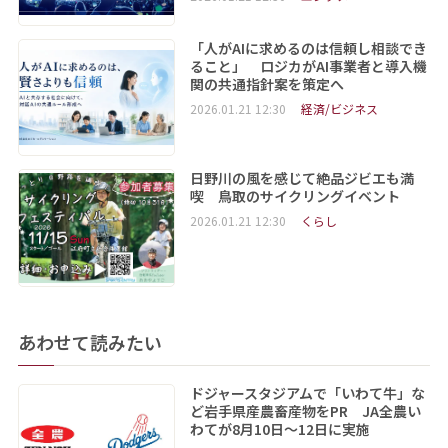
「人がAIに求めるのは信頼し相談でき
ること」 ロジカがAI事業者と導入機
関の共通指針案を策定へ
2026.01.21 12:30
経済/ビジネス
日野川の風を感じて絶品ジビエも満
喫 鳥取のサイクリングイベント
2026.01.21 12:30
くらし
あわせて読みたい
ドジャースタジアムで「いわて牛」な
ど岩手県産農畜産物をPR JA全農い
わてが8月10日～12日に実施