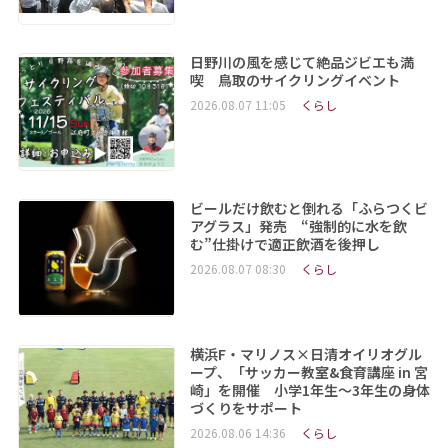
日野川の風を感じて絶品ジビエも満
喫 鳥取のサイクリングイベント
2026.08.07 11:05
くらし
ビールだけ飲むと倒れる「ふらつくビ
アグラス」発売 “強制的に水を飲
む”仕掛けで適正飲酒を後押し
2026.08.07 08:30
くらし
横浜F・マリノス×日清オイリオグル
ープ、「サッカー教室&食育講座 in 宮
崎」を開催 小学1年生～3年生の身体
づくりをサポート
2026.08.06 14:36
くらし