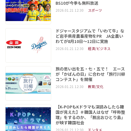
BS10が今季も無料放送
2026.01.21 12:30
スポーツ
ドジャースタジアムで「いわて牛」な
ど岩手県産農畜産物をPR JA全農い
わてが8月10日～12日に実施
2026.01.21 12:30
経済/ビジネス
旅の思い出を五・七・五で！ エース
が「かばんの日」に合わせ「旅行川柳
コンテスト」を開催
2026.01.21 12:30
教育/文化
【K-POPもKドラマも深読みしたら韓
国が見えた】＃韓国人はなぜ「呼称整
理」をするのか、「脱出おひとり島」
が映す韓国社会
2026.01.21 12:30
エンタメ