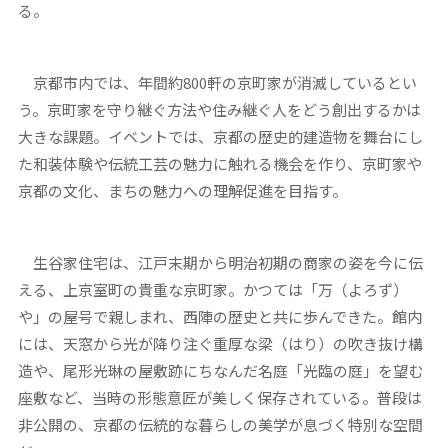
る。
京都市内では、年間約800軒の京町家が消滅しているとい
う。京町家を守り継ぐ方法や住み継ぐ人をどう創出するかは
大きな課題。イベントでは、京都の歴史的建造物を舞台にし
た和装体験や伝統工芸の魅力に触れる機会を作り、京町家や
京都の文化、まちの魅力への理解促進を目指す。
生谷家住宅は、江戸末期から明治初期の商家の姿を今に伝
える、上京室町の貴重な京町家。かつては「万（よろず）
や」の屋号で親しまれ、西陣の歴史と共に歩んできた。館内
には、天窓から光が降り注ぐ重厚な梁（はり）の吹き抜け構
造や、尾形光琳の屋敷跡にちなんだ名庭「光臨の庭」を望む
座敷など、当時の形態意匠が美しく保存されている。普段は
非公開の、京都の伝統的な暮らしの美学が息づく特別な空間