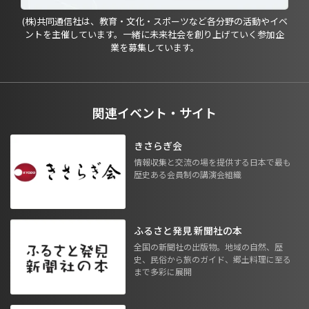
(株)共同通信社は、教育・文化・スポーツなど各分野の活動やイベ
ントを主催しています。一緒に未来社会を創り上げていく参加企
業を募集しています。
関連イベント・サイト
きさらぎ会
情報収集と交流の場を提供する日本で最も
歴史ある会員制の講演会組織
ふるさと発見 新聞社の本
全国の新聞社の出版物。地域の自然、歴
史、民俗から旅のガイド、郷土料理に至る
まで多彩に展開