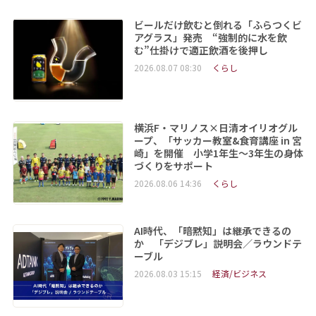
ビールだけ飲むと倒れる「ふらつくビ
アグラス」発売 “強制的に水を飲
む”仕掛けで適正飲酒を後押し
2026.08.07 08:30
くらし
横浜F・マリノス×日清オイリオグル
ープ、「サッカー教室&食育講座 in 宮
崎」を開催 小学1年生～3年生の身体
づくりをサポート
2026.08.06 14:36
くらし
AI時代、「暗黙知」は継承できるの
か 「デジブレ」説明会／ラウンドテ
ーブル
2026.08.03 15:15
経済/ビジネス