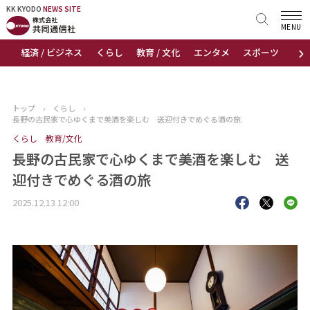
KK KYODO
KK KYODO
NEWS SITE
NEWS SITE
MENU
›
経済 / ビジネス
くらし
教育 / 文化
エンタメ
スポーツ
地
トップページ
お知らせ
トップ
›
くらし
›
長野の古民家で心ゆくまで美酒を楽しむ 送迎付きでめぐる酒の旅
ニュース
くらし
教育/文化
長野の古民家で心ゆくまで美酒を楽しむ 送
おすすめコンテンツ
迎付きでめぐる酒の旅
出版物
2025.12.13 12:00
会社概要