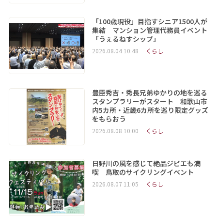
「100歳現役」目指すシニア1500人が
集結 マンション管理代務員イベント
「うぇるねすシップ」
2026.08.04 10:48
くらし
豊臣秀吉・秀長兄弟ゆかりの地を巡る
スタンプラリーがスタート 和歌山市
内5カ所・近畿6カ所を巡り限定グッズ
をもらおう
2026.08.08 10:00
くらし
日野川の風を感じて絶品ジビエも満
喫 鳥取のサイクリングイベント
2026.08.07 11:05
くらし