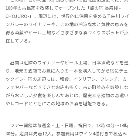
100年の古民家を改装してオープンした「旅の宿 長寿楼 -
CHOJURO-」。周辺には、世界的に注目を集める千曲川ワイ
ンバレーのワイナリーや、この地の冷涼な水と気候の恵みを
得る酒蔵やビール工場などさまざまな酒づくりスポットが点
在している。
昼間は近隣のワイナリーやビール工場、日本酒蔵などを巡
り、地元の酒店でお気に入りの一本を購入してから宿にチェ
ックイン。宿の周辺には、和食、イタリアン、フレンチ、カ
フェやバーなどすてきなお店も多く、古い町並みを散策しな
がらおいしい夕食を楽しんだあとは、歴史ある建物の息遣い
やレコードとともにこの地域のお酒を堪能できる。
ツアー開催は毎週金・土・日曜、祝日で、13時30分～14時
30分。定員は先着12人。参加費用はワイン4種付きで税込み