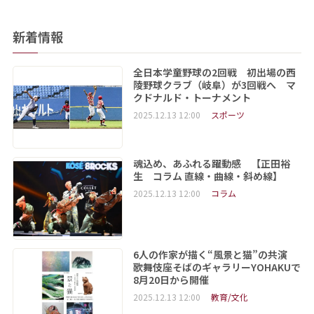
新着情報
全日本学童野球の2回戦 初出場の西
陵野球クラブ（岐阜）が3回戦へ マ
クドナルド・トーナメント
2025.12.13 12:00
スポーツ
魂込め、あふれる躍動感 【正田裕
生 コラム 直線・曲線・斜め線】
2025.12.13 12:00
コラム
6人の作家が描く“風景と猫”の共演
歌舞伎座そばのギャラリーYOHAKUで
8月20日から開催
2025.12.13 12:00
教育/文化