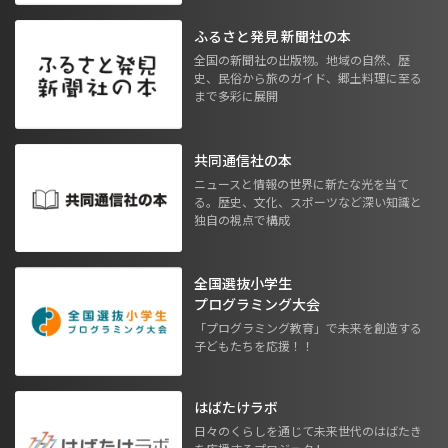
ふるさと発見 新聞社の本
全国の新聞社の出版物。地域の自然、歴
史、民俗から旅のガイド、郷土料理に至る
まで多彩に展開
共同通信社の本
ニュースと情報の世界に新たな光を当て
る。歴史、文化、スポーツなど深い知識と
独自の視点で構成
全国選抜小学生
プログラミング大会
「プログラミング教育」で未来を創造する
子どもたちを応援！！
はばたけラボ
日々のくらしを通じて未来世代のはばたき