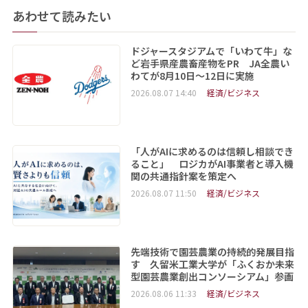
あわせて読みたい
ドジャースタジアムで「いわて牛」な
ど岩手県産農畜産物をPR JA全農い
わてが8月10日～12日に実施
2026.08.07 14:40
経済/ビジネス
「人がAIに求めるのは信頼し相談でき
ること」 ロジカがAI事業者と導入機
関の共通指針案を策定へ
2026.08.07 11:50
経済/ビジネス
先端技術で園芸農業の持続的発展目指
す 久留米工業大学が「ふくおか未来
型園芸農業創出コンソーシアム」参画
2026.08.06 11:33
経済/ビジネス