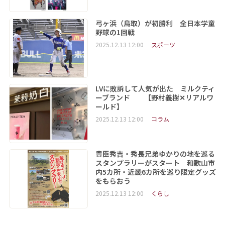
弓ヶ浜（鳥取）が初勝利 全日本学童
野球の1回戦
2025.12.13 12:00
スポーツ
LVに敗訴して人気が出た ミルクティ
ーブランド 【野村義樹✕リアルワ
ールド】
2025.12.13 12:00
コラム
豊臣秀吉・秀長兄弟ゆかりの地を巡る
スタンプラリーがスタート 和歌山市
内5カ所・近畿6カ所を巡り限定グッズ
をもらおう
2025.12.13 12:00
くらし