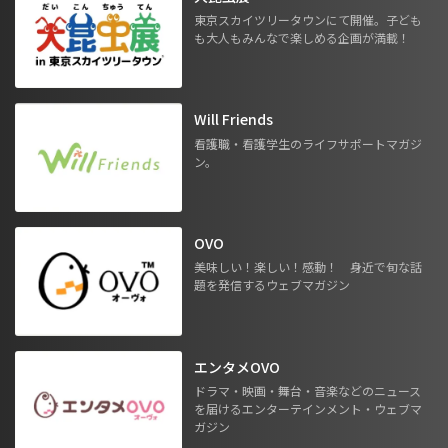
東京スカイツリータウンにて開催。子ども
も大人もみんなで楽しめる企画が満載！
Will Friends
看護職・看護学生のライフサポートマガジ
ン。
OVO
美味しい！楽しい！感動！ 身近で旬な話
題を発信するウェブマガジン
エンタメOVO
ドラマ・映画・舞台・音楽などのニュース
を届けるエンターテインメント・ウェブマ
ガジン