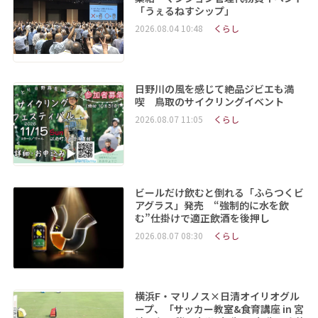
「うぇるねすシップ」
2026.08.04 10:48
くらし
日野川の風を感じて絶品ジビエも満
喫 鳥取のサイクリングイベント
2026.08.07 11:05
くらし
ビールだけ飲むと倒れる「ふらつくビ
アグラス」発売 “強制的に水を飲
む”仕掛けで適正飲酒を後押し
2026.08.07 08:30
くらし
横浜F・マリノス×日清オイリオグル
ープ、「サッカー教室&食育講座 in 宮