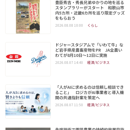
豊臣秀吉・秀長兄弟ゆかりの地を巡る
スタンプラリーがスタート 和歌山市
内5カ所・近畿6カ所を巡り限定グッズ
をもらおう
2026.08.08 10:00
くらし
ドジャースタジアムで「いわて牛」な
ど岩手県産農畜産物をPR JA全農い
わてが8月10日～12日に実施
2026.08.07 14:40
経済/ビジネス
「人がAIに求めるのは信頼し相談でき
ること」 ロジカがAI事業者と導入機
関の共通指針案を策定へ
2026.08.07 11:50
経済/ビジネス
先端技術で園芸農業の持続的発展目指