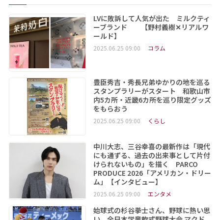
LVに敗訴して人気が出た ミルクティ
ーブランド 【野村義樹✕リアルワ
ールド】
2025.06.25 09:00
コラム
豊臣秀吉・秀長兄弟ゆかりの地を巡る
スタンプラリーがスタート 和歌山市
内5カ所・近畿6カ所を巡り限定グッズ
をもらおう
2025.06.25 09:00
くらし
中川大志、三谷幸喜の最新作は「現代
にも通ずる、過去の出来事として片付
けられないもの」を描く PARCO
PRODUCE 2026「アメリカン・ドリー
ム」【インタビュー】
2025.06.25 09:00
エンタメ
始球式の杉谷拳士さん、野球に熱い思
い 全日本学童軟式野球大会 マクド