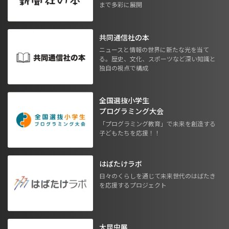
まで多彩に展開
共同通信社の本
ニュースと情報の世界に新たな光を当て
る。歴史、文化、スポーツなど深い知識と
独自の視点で構成
全国選抜小学生
プログラミング大会
「プログラミング教育」で未来を創造する
子どもたちを応援！！
はばたけラボ
日々のくらしを通じて未来世代のはばたき
を応援するプロジェクト
大昆虫展