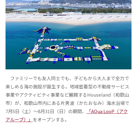
ファミリーでも友人同士でも、子どもから大人まで全力で
楽しめる海の施設が誕生する。地域密着型の不動産サービス
事業やアクティビティ事業など展開するHouseland（和歌山
市）が、和歌山市内にある片男波（かたおなみ）海水浴場で
7月5日（土）～8月31日（日）の期間、
「AQua LooP（アク
アループ）」
をオープンする。