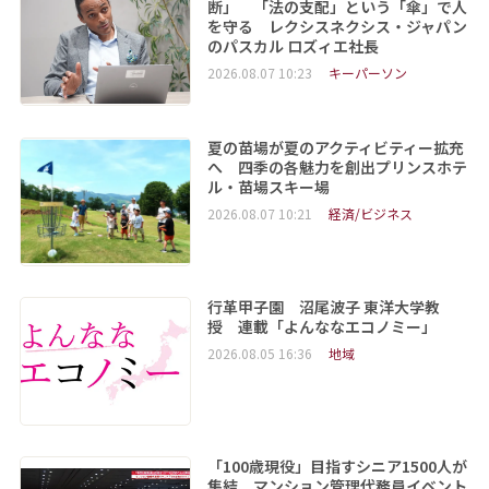
断」 「法の支配」という「傘」で人
を守る レクシスネクシス・ジャパン
のパスカル ロズィエ社長
2026.08.07 10:23
キーパーソン
夏の苗場が夏のアクティビティー拡充
へ 四季の各魅力を創出プリンスホテ
ル・苗場スキー場
2026.08.07 10:21
経済/ビジネス
行革甲子園 沼尾波子 東洋大学教
授 連載「よんななエコノミー」
2026.08.05 16:36
地域
「100歳現役」目指すシニア1500人が
集結 マンション管理代務員イベント