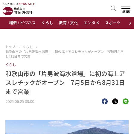
KK KYODO
KK KYODO
NEWS SITE
NEWS SITE
MENU
›
経済 / ビジネス
くらし
教育 / 文化
エンタメ
スポーツ
地
トップページ
お知らせ
トップ
›
くらし
›
和歌山市の「片男波海水浴場」に初の海上アスレチックがオープン 7月5日から
ニュース
8月31日まで営業
くらし
おすすめコンテンツ
和歌山市の「片男波海水浴場」に初の海上ア
スレチックがオープン 7月5日から8月31日
出版物
まで営業
会社概要
2025.06.25 09:00