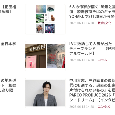
 【正田裕
6人の作家が描く“風景と
斜め線】
演 歌舞伎座そばのギャ
YOHAKUで8月20日から
2025.06.15 14:28
教育/文化
 全日本学
LVに敗訴して人気が出た
ティーブランド 【野村
アルワールド】
2025.06.15 14:28
コラム
りの地を巡
中川大志、三谷幸喜の最
ート 和歌
代にも通ずる、過去の出
を巡り限
片付けられないもの」を
PARCO PRODUCE 202
ン・ドリーム」【インタ
2025.06.15 14:28
エンタメ