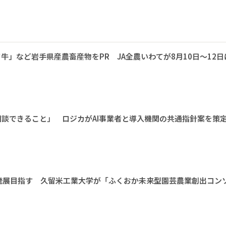
牛」など岩手県産農畜産物をPR JA全農いわてが8月10日～12日
相談できること」 ロジカがAI事業者と導入機関の共通指針案を策
発展目指す 久留米工業大学が「ふくおか未来型園芸農業創出コン