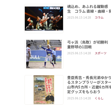
魂込め、あふれる躍動感
生 コラム 直線・曲線・
2025.06.15 14:28
コラム
弓ヶ浜（鳥取）が初勝利
童野球の1回戦
2025.06.15 14:28
スポーツ
豊臣秀吉・秀長兄弟ゆか
るスタンプラリーがスタ
山市内5カ所・近畿6カ所
定グッズをもらおう
2025.06.15 14:28
くらし