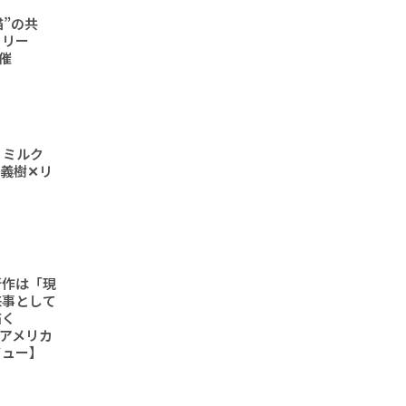
猫”の共
ラリー
開催
 ミルク
義樹✕リ
新作は「現
来事として
描く
6「アメリカ
ビュー】