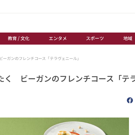
教育 / 文化
エンタメ
スポーツ
地域
ビーガンのフレンチコース「テラヴェニール」
経済 / ビジネス
誰もが輝いて働く社会へ
くらし
天皇杯サッカー
たく ビーガンのフレンチコース「テ
教育 / 文化
オートレース
エンタメ
競輪
スポーツ
ボートレース
地域
棋王戦
キーパーソン
女流本因坊戦