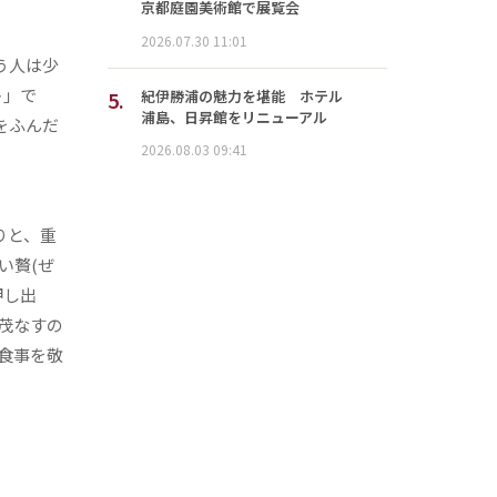
京都庭園美術館で展覧会
2026.07.30 11:01
う人は少
ト」で
5.
紀伊勝浦の魅力を堪能 ホテル
浦島、日昇館をリニューアル
材をふんだ
2026.08.03 09:41
りと、重
い贅(ぜ
押し出
茂なすの
食事を敬