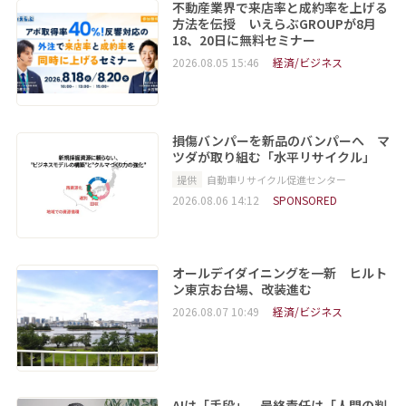
不動産業界で来店率と成約率を上げる
方法を伝授 いえらぶGROUPが8月
18、20日に無料セミナー
2026.08.05 15:46
経済/ビジネス
損傷バンパーを新品のバンパーへ マ
ツダが取り組む「水平リサイクル」
提供
自動車リサイクル促進センター
2026.08.06 14:12
SPONSORED
オールデイダイニングを一新 ヒルト
ン東京お台場、改装進む
2026.08.07 10:49
経済/ビジネス
AIは「手段」、最終責任は「人間の判