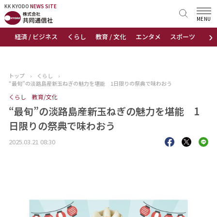
KK KYODO
KK KYODO
NEWS SITE
NEWS SITE
MENU
›
経済 / ビジネス
くらし
教育 / 文化
エンタメ
スポーツ
地
トップページ
お知らせ
トップ
›
くらし
›
“最旬”の淡路島産新玉ねぎの魅力を堪能 1日限りの祭典で味わおう
ニュース
くらし
教育/文化
“最旬”の淡路島産新玉ねぎの魅力を堪能 1
おすすめコンテンツ
日限りの祭典で味わおう
出版物
2025.03.21 08:30
会社概要