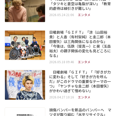
「タツキと蒼空は亀裂が深い」「教育
的虐待は線引きが難しい」
2026.05.24 21:06
エンタメ
日曜劇場「ＧＩＦＴ」「涼（山田裕
貴）と人香（有村架純）と圭二郎（本
田響矢）は三角関係になるのかな」
「今後は、伍鉄（堤真一）と昊（玉森
裕太）の親子関係の変化も見どころに
なる」
2026.05.18 09:46
エンタメ
日曜劇場「ＧＩＦＴ」「『好きが力
に変わる』そして『好きが力を呼ん
だ』がこのドラマの重要なテーマの一
つ」「ヤンチャな圭二郎（本田響矢）
がかわい過ぎて憎めない」
2026.04.27 10:16
エンタメ
損傷バンパーを新品のバンパーへ マ
ツダが取り組む「水平リサイクル」