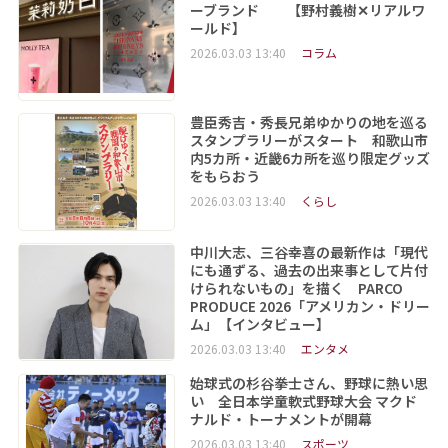
ーブランド 【野村義樹✕リアルワ
ールド】
2026.03.03 13:40
コラム
豊臣秀吉・秀長兄弟ゆかりの地を巡る
スタンプラリーがスタート 和歌山市
内5カ所・近畿6カ所を巡り限定グッズ
をもらおう
2026.03.03 13:40
くらし
中川大志、三谷幸喜の最新作は「現代
にも通ずる、過去の出来事として片付
けられないもの」を描く PARCO
PRODUCE 2026「アメリカン・ドリー
ム」【インタビュー】
2026.03.03 13:40
エンタメ
始球式の杉谷拳士さん、野球に熱い思
い 全日本学童軟式野球大会 マクド
ナルド・トーナメントが開幕
2026.03.03 13:40
スポーツ