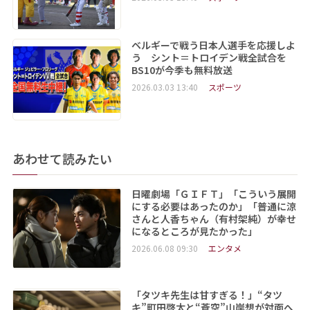
ベルギーで戦う日本人選手を応援しよ
う シント＝トロイデン戦全試合を
BS10が今季も無料放送
2026.03.03 13:40
スポーツ
あわせて読みたい
日曜劇場「ＧＩＦＴ」「こういう展開
にする必要はあったのか」「普通に涼
さんと人香ちゃん（有村架純）が幸せ
になるところが見たかった」
2026.06.08 09:30
エンタメ
「タツキ先生は甘すぎる！」“タツ
キ”町田啓太と“蒼空”山岸想が対面へ