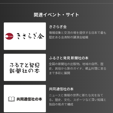
関連イベント・サイト
きさらぎ会
情報収集と交流の場を提供する日本で最も
歴史ある会員制の講演会組織
ふるさと発見 新聞社の本
全国の新聞社の出版物。地域の自然、歴
史、民俗から旅のガイド、郷土料理に至る
まで多彩に展開
共同通信社の本
ニュースと情報の世界に新たな光を当て
る。歴史、文化、スポーツなど深い知識と
独自の視点で構成