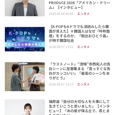
PRODUCE 2026「アメリカン・ドリー
ム」【インタビュー】
2026.08.08 08:00
エンタメ
【K-POPもKドラマも深読みしたら韓
国が見えた】＃韓国人はなぜ「呼称整
理」をするのか、「脱出おひとり島」
が映す韓国社会
2026.08.07 13:01
エンタメ
「ラストノート」“澄晴”寺西拓人の告
白シーンに反響集まる 「真っすぐな告
白がカッコいい」「最高のシーンをあ
りがとう」
2026.08.07 10:15
エンタメ
福原遥「自分の大切な人を大事にして
生きていこうと思いました」【インタ
ビュー】『あの星が降る丘で、君とま