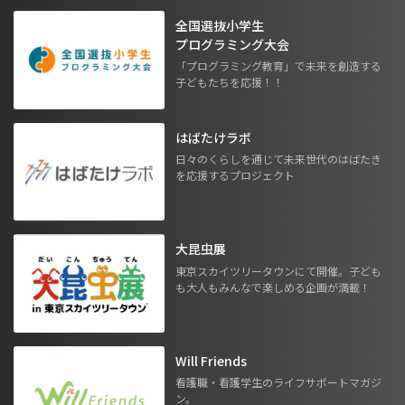
全国選抜小学生
プログラミング大会
「プログラミング教育」で未来を創造する
子どもたちを応援！！
はばたけラボ
日々のくらしを通じて未来世代のはばたき
を応援するプロジェクト
大昆虫展
東京スカイツリータウンにて開催。子ども
も大人もみんなで楽しめる企画が満載！
Will Friends
看護職・看護学生のライフサポートマガジ
ン。