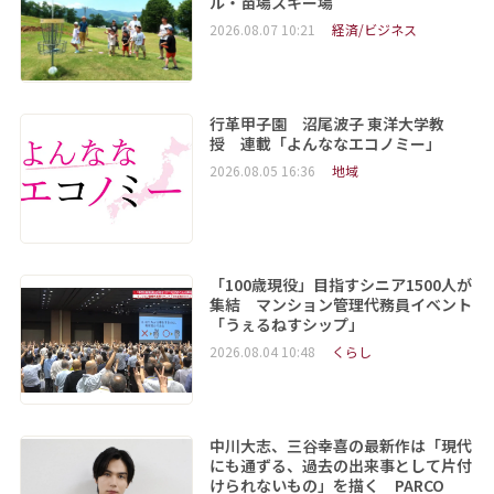
ル・苗場スキー場
2026.08.07 10:21
経済/ビジネス
行革甲子園 沼尾波子 東洋大学教
授 連載「よんななエコノミー」
2026.08.05 16:36
地域
「100歳現役」目指すシニア1500人が
集結 マンション管理代務員イベント
「うぇるねすシップ」
2026.08.04 10:48
くらし
中川大志、三谷幸喜の最新作は「現代
にも通ずる、過去の出来事として片付
けられないもの」を描く PARCO