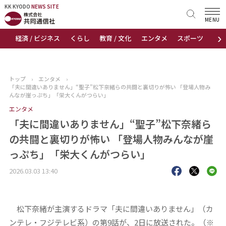
KK KYODO
KK KYODO
NEWS SITE
NEWS SITE
MENU
›
経済 / ビジネス
くらし
教育 / 文化
エンタメ
スポーツ
地
トップページ
お知らせ
トップ
›
エンタメ
›
「夫に間違いありません」“聖子”松下奈緒らの共闘と裏切りが怖い 「登場人物み
ニュース
んなが崖っぷち」「栄大くんがつらい」
エンタメ
おすすめコンテンツ
「夫に間違いありません」“聖子”松下奈緒ら
の共闘と裏切りが怖い 「登場人物みんなが崖
出版物
っぷち」「栄大くんがつらい」
会社概要
2026.03.03 13:40
松下奈緒が主演するドラマ「夫に間違いありません」（カ
ンテレ・フジテレビ系）の第9話が、2日に放送された。（※