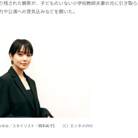
り残された勝男が、子どものいない小学校教師夫妻の元に引き取ら
力や公演への意気込みなどを聞いた。
ゆみ／スタイリスト：岡本純子】 （C）エンタメOVO