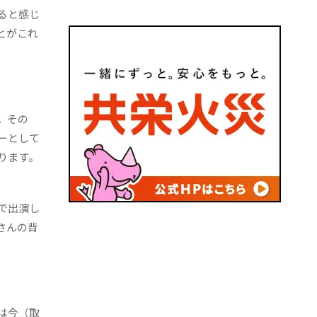
ると感じ
とがこれ
。その
ーとして
ります。
で出演し
さんの背
は今（取