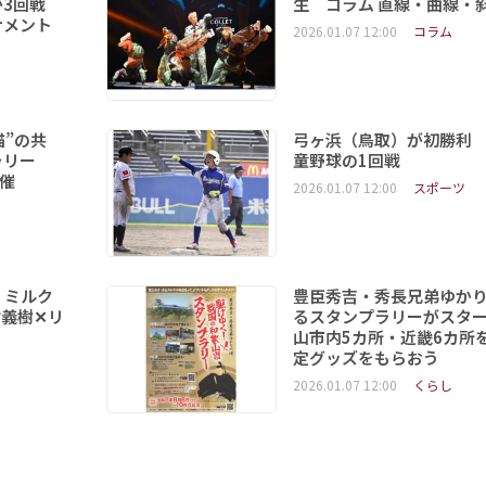
3回戦
生 コラム 直線・曲線・
ナメント
2026.01.07 12:00
コラム
猫”の共
弓ヶ浜（鳥取）が初勝利
ラリー
童野球の1回戦
開催
2026.01.07 12:00
スポーツ
 ミルク
豊臣秀吉・秀長兄弟ゆか
義樹✕リ
るスタンプラリーがスタ
山市内5カ所・近畿6カ所
定グッズをもらおう
2026.01.07 12:00
くらし