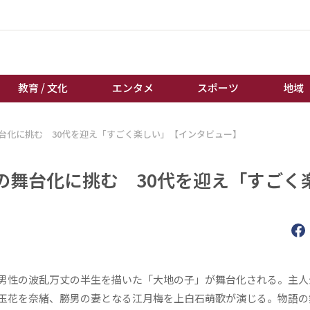
教育 / 文化
エンタメ
スポーツ
地域
台化に挑む 30代を迎え「すごく楽しい」【インタビュー】
経済 / ビジネス
誰もが輝いて働く社会へ
くらし
天皇杯サッカー
の舞台化に挑む 30代を迎え「すごく
教育 / 文化
オートレース
エンタメ
競輪
スポーツ
ボートレース
地域
棋王戦
キーパーソン
女流本因坊戦
男性の波乱万丈の半生を描いた「大地の子」が舞台化される。主人
玉花を奈緒、勝男の妻となる江月梅を上白石萌歌が演じる。物語の