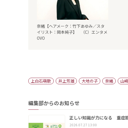
奈緒【ヘアメーク：竹下あゆみ／スタ
イリスト：岡本純子】 （C）エンタメ
OVO
上白石萌歌
井上芳雄
大地の子
奈緒
山
編集部からのお知らせ
正しい知識が力になる 重症筋
2026.07.27 13:00