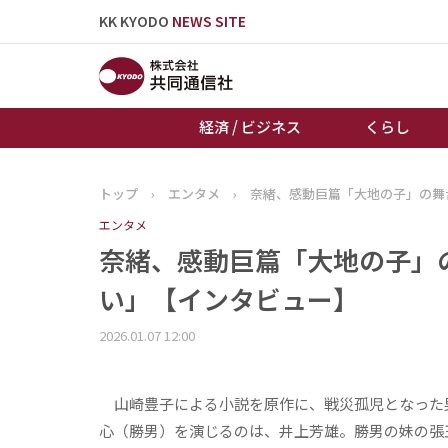
KK KYODO
NEWS SITE
経済 / ビジネス
くらし
トップ
›
エンタメ
›
奈緒、感動巨篇「大地の子」の舞
トップページ
エンタメ
お知らせ
奈緒、感動巨篇「大地の子」
い」【インタビュー】
2026.01.07 12:00
山崎豊子による小説を原作に、戦災孤児となった
心（勝男）を演じるのは、井上芳雄。勝男の妹の張