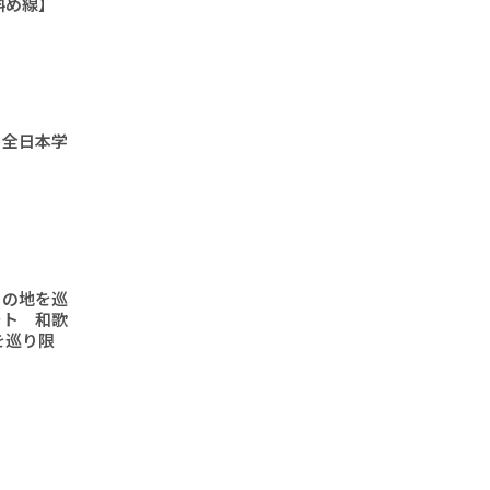
斜め線】
 全日本学
りの地を巡
ート 和歌
を巡り限