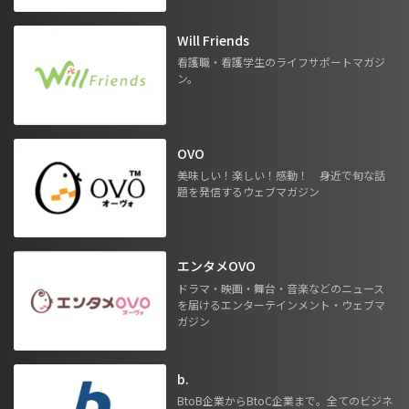
Will Friends
看護職・看護学生のライフサポートマガジ
ン。
OVO
美味しい！楽しい！感動！ 身近で旬な話
題を発信するウェブマガジン
エンタメOVO
ドラマ・映画・舞台・音楽などのニュース
を届けるエンターテインメント・ウェブマ
ガジン
b.
BtoB企業からBtoC企業まで。全てのビジネ