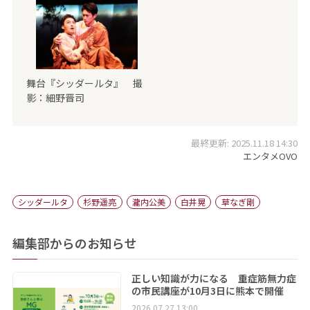
舞台『シッダールタ』 撮
影：細野晋司
最終更新: 2025.11.18 14:30
エンタメOVO
シッダールタ
杉野遥亮
瀧内公美
白井晃
草なぎ剛
編集部からのお知らせ
正しい知識が力になる 重症筋無力症
の市民講座が10月3日に熊本で開催
2026.07.27 13:00