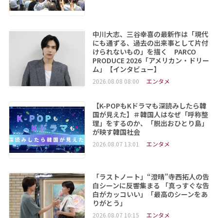
中川大志、三谷幸喜の最新作は「現代
にも通ずる、過去の出来事として片付
けられないもの」を描く PARCO
PRODUCE 2026「アメリカン・ドリー
ム」【インタビュー】
2026.08.08 08:00
エンタメ
【K-POPもKドラマも深読みしたら韓
国が見えた】＃韓国人はなぜ「呼称整
理」をするのか、「脱出おひとり島」
が映す韓国社会
2026.08.07 13:01
エンタメ
「ラストノート」“澄晴”寺西拓人の告
白シーンに反響集まる 「真っすぐな告
白がカッコいい」「最高のシーンをあ
りがとう」
2026.08.07 10:15
エンタメ