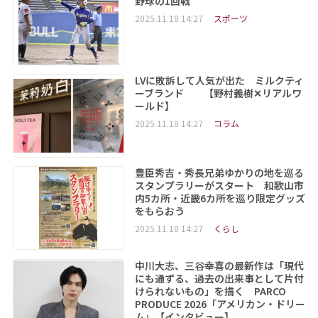
野球の1回戦
2025.11.18 14:27
スポーツ
LVに敗訴して人気が出た ミルクティ
ーブランド 【野村義樹✕リアルワ
ールド】
2025.11.18 14:27
コラム
豊臣秀吉・秀長兄弟ゆかりの地を巡る
スタンプラリーがスタート 和歌山市
内5カ所・近畿6カ所を巡り限定グッズ
をもらおう
2025.11.18 14:27
くらし
中川大志、三谷幸喜の最新作は「現代
にも通ずる、過去の出来事として片付
けられないもの」を描く PARCO
PRODUCE 2026「アメリカン・ドリー
ム」【インタビュー】