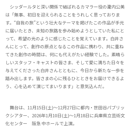
シッダールタと深い関係で結ばれるカマラー役の瀧内公美
は「無事、初日を迎えられることをうれしく思っておりま
す。“自我の旅”という壮大なテーマを掲げたこの作品が手元
に届いたとき、未知の旅路を歩み始めようとしていた私にと
って、希望の光のように感じたことを覚えています。白井さ
んにとって、創作の原点となるこの作品に携わり、共に重ね
てきた創作の時間は、何にも代えがたい経験でした。素晴ら
しいスタッフ・キャストの皆さま、そして愛に満ちた日々を
与えてくださった白井さんとともに、今日から新たな一歩を
踏み出します。皆さまの心に残るひとときをお届けできるよ
う、心を込めて演じてまいります」と意気込んだ。
舞台は、11月15日(土)～12月27日に都内・世田谷パブリッ
クシアター、2026年1月10日(土)～1月18日に兵庫県立芸術文
化センター 阪急 中ホールで上演。