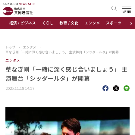
KK KYODO
KK KYODO
NEWS SITE
NEWS SITE
MENU
›
経済 / ビジネス
くらし
教育 / 文化
エンタメ
スポーツ
地
トップページ
お知らせ
トップ
›
エンタメ
›
草なぎ剛「一緒に深く感じ合いましょう」 主演舞台「シッダールタ」が開幕
ニュース
エンタメ
草なぎ剛「一緒に深く感じ合いましょう」 主
おすすめコンテンツ
演舞台「シッダールタ」が開幕
出版物
2025.11.18 14:27
会社概要