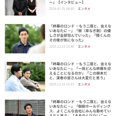
ー」【インタビュー】
2026.07.31 08:00
エンタメ
「終幕のロンド －もう二度と、会えな
いあなたに－」「樹（草なぎ剛）の優
しさが全部包んでいった」「陸くんの
その後が気になった」
2025.12.23 10:40
エンタメ
「終幕のロンド －もう二度と、会えな
いあなたに－」「一体どんな終幕を迎
えることになるのか」「この脚本だ
と、演者の皆さんは大変だと思う」
2025.12.16 10:37
エンタメ
「終幕のロンド －もう二度と、会えな
いあなたに－」「御厨ホールディング
ス、よくこんな会社にみんな勤めてい
るなと思う」「まあのんびりいこー