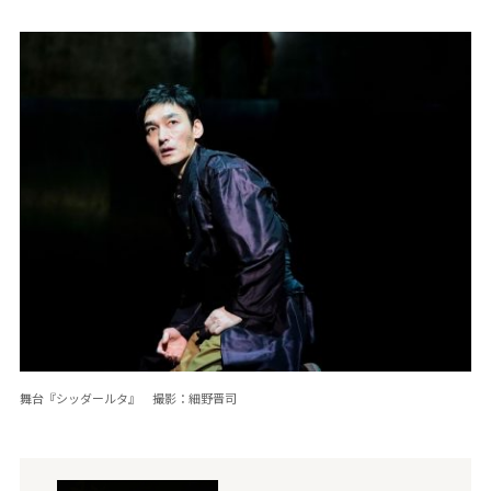
舞台『シッダールタ』 撮影：細野晋司