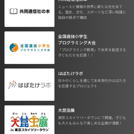
ニュースと情報の世界に新たな光を当て
る。歴史、文化、スポーツなど深い知識と
独自の視点で構成
全国選抜小学生
プログラミング大会
「プログラミング教育」で未来を創造する
子どもたちを応援！！
はばたけラボ
日々のくらしを通じて未来世代のはばたき
を応援するプロジェクト
大昆虫展
東京スカイツリータウンにて開催。子ども
も大人もみんなで楽しめる企画が満載！