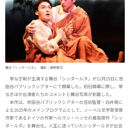
舞台『シッダールタ』 撮影：細野晋司
草なぎ剛が主演する舞台「シッダールタ」が11月15日に世
田谷パブリックシアターにて開幕した。初日開幕に際し、草
なぎほか出演者たちのコメントと舞台写真が到着した。
本作は、世田谷パブリックシアターの芸術監督・白井晃に
よる2025年のメインプログラムとして、ノーベル文学賞受賞
作家であるドイツの作家ヘルマン・ヘッセの最高傑作「シッ
ダールタ」を舞台化。人生に迷っていたシッダールタが出会