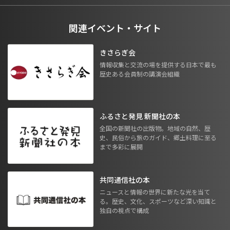
関連イベント・サイト
きさらぎ会
情報収集と交流の場を提供する日本で最も
歴史ある会員制の講演会組織
ふるさと発見 新聞社の本
全国の新聞社の出版物。地域の自然、歴
史、民俗から旅のガイド、郷土料理に至る
まで多彩に展開
共同通信社の本
ニュースと情報の世界に新たな光を当て
る。歴史、文化、スポーツなど深い知識と
独自の視点で構成