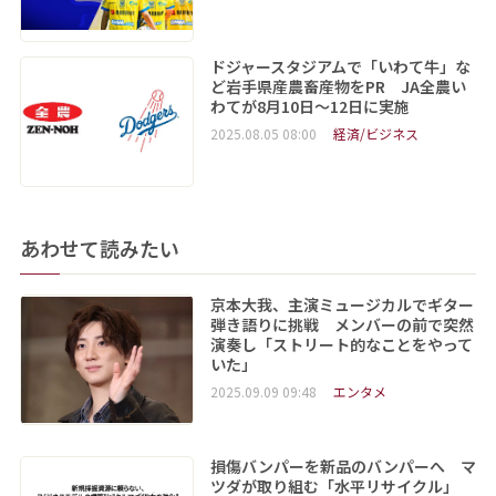
ドジャースタジアムで「いわて牛」な
ど岩手県産農畜産物をPR JA全農い
わてが8月10日～12日に実施
2025.08.05 08:00
経済/ビジネス
あわせて読みたい
京本大我、主演ミュージカルでギター
弾き語りに挑戦 メンバーの前で突然
演奏し「ストリート的なことをやって
いた」
2025.09.09 09:48
エンタメ
損傷バンパーを新品のバンパーへ マ
ツダが取り組む「水平リサイクル」