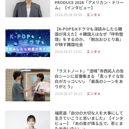
PRODUCE 2026「アメリカン・ドリー
ム」【インタビュー】
2026.08.08 08:00
エンタメ
【K-POPもKドラマも深読みしたら韓
国が見えた】＃韓国人はなぜ「呼称整
理」をするのか、「脱出おひとり島」
が映す韓国社会
2026.08.07 13:01
エンタメ
「ラストノート」“澄晴”寺西拓人の告
白シーンに反響集まる 「真っすぐな告
白がカッコいい」「最高のシーンをあ
りがとう」
2026.08.07 10:15
エンタメ
福原遥「自分の大切な人を大事にして
生きていこうと思いました」【インタ
ビュー】『あの星が降る丘で、君とま
た出会いたい。』