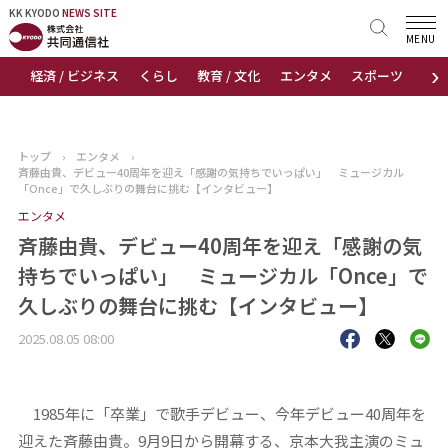
KK KYODO
KK KYODO
NEWS SITE
NEWS SITE
MENU
›
経済 / ビジネス
くらし
教育 / 文化
エンタメ
スポーツ
地
トップページ
お知らせ
トップ
›
エンタメ
›
斉藤由貴、デビュー40周年を迎え「感謝の気持ちでいっぱい」 ミュージカル
ニュース
「Once」で久しぶりの舞台に挑む【インタビュー】
エンタメ
おすすめコンテンツ
斉藤由貴、デビュー40周年を迎え「感謝の気
持ちでいっぱい」 ミュージカル「Once」で
出版物
久しぶりの舞台に挑む【インタビュー】
会社概要
2025.08.05 08:00
1985年に「卒業」で歌手デビュー、今年デビュー40周年を
迎えた斉藤由貴。9月9日から開幕する、京本大我主演のミュ