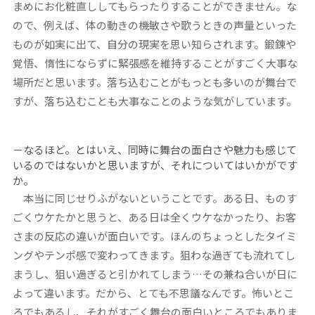
まめにお化粧直ししてもらったりすることができません。な
ので、例えば、体の動きの機敏さや歌うときの声量といった
ものが如実に出て、自分の現実を思い知らされます。鍛錬や
覚悟、惰性にならずに緊張感を維持することがすごく大事な
場所だと思います。落ち込むことがもっとも多いのが舞台で
すが、落ち込むことも大事なことのような気がしています。
－なるほど。とはいえ、同時に舞台の面白さや魅力も感じて
いるのではないかと思いますが、それについてはいかがです
か。
本当に同じせりふがないということです。ある日、ものす
ごくウケたかと思うと、ある日は全くウケなかったり、お客
さまの反応の違いが面白いです。ほんのちょっとしたタイミ
ングやテンポ感で変わってきます。狙わな過ぎても流れてし
まうし、狙い過ぎると引かれてしまう…その兼ね合いが日に
よって違います。だから、とても不思議なんです。怖いとこ
ろでもあるし、それがすごく舞台の面白いところでもありま