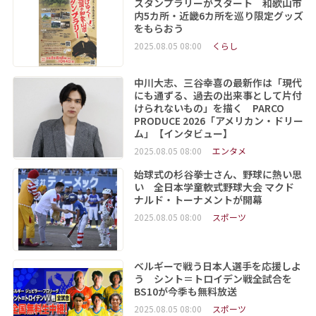
スタンプラリーがスタート 和歌山市
内5カ所・近畿6カ所を巡り限定グッズ
をもらおう
2025.08.05 08:00
くらし
中川大志、三谷幸喜の最新作は「現代
にも通ずる、過去の出来事として片付
けられないもの」を描く PARCO
PRODUCE 2026「アメリカン・ドリー
ム」【インタビュー】
2025.08.05 08:00
エンタメ
始球式の杉谷拳士さん、野球に熱い思
い 全日本学童軟式野球大会 マクド
ナルド・トーナメントが開幕
2025.08.05 08:00
スポーツ
ベルギーで戦う日本人選手を応援しよ
う シント＝トロイデン戦全試合を
BS10が今季も無料放送
2025.08.05 08:00
スポーツ