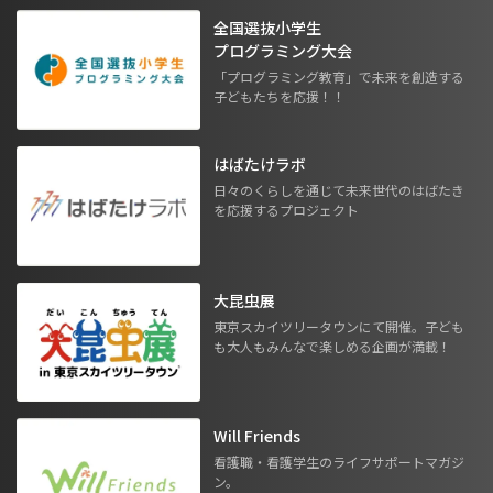
全国選抜小学生
プログラミング大会
「プログラミング教育」で未来を創造する
子どもたちを応援！！
はばたけラボ
日々のくらしを通じて未来世代のはばたき
を応援するプロジェクト
大昆虫展
東京スカイツリータウンにて開催。子ども
も大人もみんなで楽しめる企画が満載！
Will Friends
看護職・看護学生のライフサポートマガジ
ン。