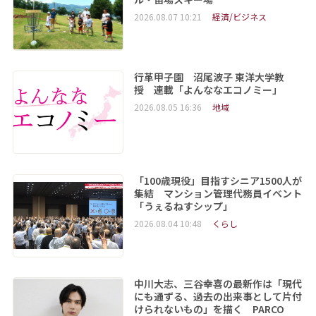
2026.08.07 10:21
経済/ビジネス
行革甲子園 沼尾波子 東洋大学教
授 連載「よんななエコノミー」
2026.08.05 16:36
地域
「100歳現役」目指すシニア1500人が
集結 マンション管理代務員イベント
「うぇるねすシップ」
2026.08.04 10:48
くらし
中川大志、三谷幸喜の最新作は「現代
にも通ずる、過去の出来事として片付
けられないもの」を描く PARCO