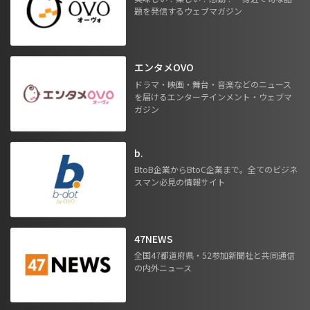
題を発信するウェブマガジン
エンタメOVO
ドラマ・映画・舞台・音楽などのニュース
を届けるエンターテインメント・ウェブマ
ガジン
b.
BtoB企業からBtoC企業まで。全てのビジネ
スマン必見の情報サイト
47NEWS
全国47都道府県・52参加新聞社と共同通信
の内外ニュース