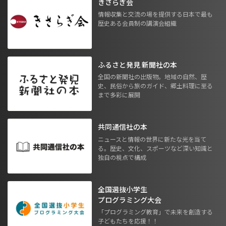
きさらぎ会
情報収集と交流の場を提供する日本で最も
歴史ある会員制の講演会組織
ふるさと発見 新聞社の本
全国の新聞社の出版物。地域の自然、歴
史、民俗から旅のガイド、郷土料理に至る
まで多彩に展開
共同通信社の本
ニュースと情報の世界に新たな光を当て
る。歴史、文化、スポーツなど深い知識と
独自の視点で構成
全国選抜小学生
プログラミング大会
「プログラミング教育」で未来を創造する
子どもたちを応援！！