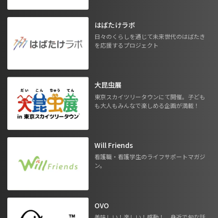
はばたけラボ
日々のくらしを通じて未来世代のはばたき
を応援するプロジェクト
大昆虫展
東京スカイツリータウンにて開催。子ども
も大人もみんなで楽しめる企画が満載！
Will Friends
看護職・看護学生のライフサポートマガジ
ン。
OVO
美味しい！楽しい！感動！ 身近で旬な話