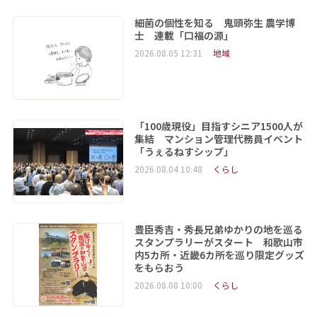
細菌の個性を知る 鬼頭弥生 農学博
士 連載「口福の源」
2026.08.05 12:31
地域
「100歳現役」目指すシニア1500人が
集結 マンション管理代務員イベント
「うぇるねすシップ」
2026.08.04 10:48
くらし
豊臣秀吉・秀長兄弟ゆかりの地を巡る
スタンプラリーがスタート 和歌山市
内5カ所・近畿6カ所を巡り限定グッズ
をもらおう
2026.08.08 10:00
くらし