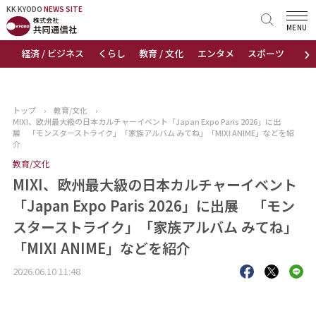
KK KYODO
KK KYODO
NEWS SITE
NEWS SITE
MENU
›
経済 / ビジネス
くらし
教育 / 文化
エンタメ
スポーツ
地
トップページ
お知らせ
トップ
›
教育/文化
›
MIXI、欧州最大級の日本カルチャーイベント「Japan Expo Paris 2026」に出
ニュース
展 「モンスターストライク」「家族アルバム みてね」「MIXI ANIME」などを紹
介
教育/文化
おすすめコンテンツ
MIXI、欧州最大級の日本カルチャーイベント
出版物
「Japan Expo Paris 2026」に出展 「モン
スターストライク」「家族アルバム みてね」
会社概要
「MIXI ANIME」などを紹介
2026.06.10 11:48