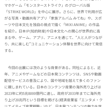
マホゲーム「モンスターストライク」のグローバル版
「STRIKE WORLD」を中心に展示。さらに、世界で利用が広
がる写真・動画共有アプリ「家族アルバム みてね」や、スポ
ーツや日本文化を独自の視点で描く「MIXI ANIME」の作品
を紹介。日本IP(知的財産)や日本文化への関心が世界的に高
まる中、ゲーム、アプリ、アニメを通じて、“人と人がつなが
り、共に楽しむ”コミュニケーション体験を世界に向けて発信
する。
今回の出展には次のような背景がある。同社によると、近
年、アニメやゲームなどの日本発コンテンツは、SNSや動画
配信サービスの普及により、国や地域を越えて多くのファン
に親しまれている。日本のコンテンツ産業の海外売り上げは
2023年に約5兆8000億円に達し、政府が2033年までに海外売
り上げ20兆円という目標を掲げる(経済産業省「エンタメ・ク
リエイティブ産業戦略」)など、日本発コンテンツの魅力を世