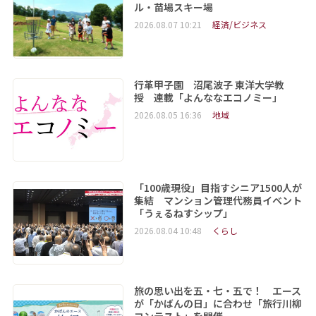
ル・苗場スキー場
2026.08.07 10:21
経済/ビジネス
行革甲子園 沼尾波子 東洋大学教
授 連載「よんななエコノミー」
2026.08.05 16:36
地域
「100歳現役」目指すシニア1500人が
集結 マンション管理代務員イベント
「うぇるねすシップ」
2026.08.04 10:48
くらし
旅の思い出を五・七・五で！ エース
が「かばんの日」に合わせ「旅行川柳
コンテスト」を開催