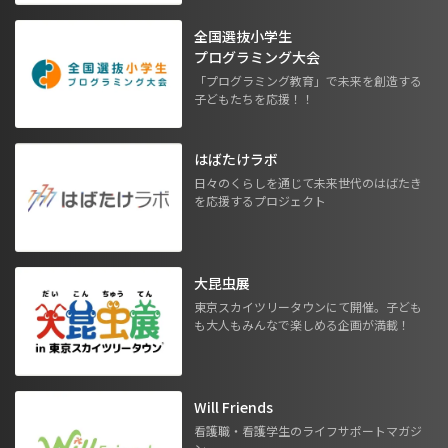
全国選抜小学生
プログラミング大会
「プログラミング教育」で未来を創造する
子どもたちを応援！！
はばたけラボ
日々のくらしを通じて未来世代のはばたき
を応援するプロジェクト
大昆虫展
東京スカイツリータウンにて開催。子ども
も大人もみんなで楽しめる企画が満載！
Will Friends
看護職・看護学生のライフサポートマガジ