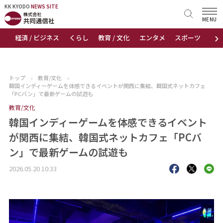
KK KYODO
KK KYODO
NEWS SITE
NEWS SITE
MENU
›
経済 / ビジネス
くらし
教育 / 文化
エンタメ
スポーツ
地
トップページ
お知らせ
トップ
›
教育/文化
›
韓国インディーゲームを体感できるイベントが関西に集結、韓国式ネットカフェ
ニュース
「PCバン」で最新ゲームの試遊も
教育/文化
おすすめコンテンツ
韓国インディーゲームを体感できるイベント
が関西に集結、韓国式ネットカフェ「PCバ
出版物
ン」で最新ゲームの試遊も
会社概要
2026.05.20 10:33