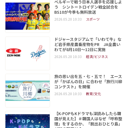
ベルギーで戦う日本人選手を応援しよ
う シント＝トロイデン戦全試合を
BS10が今季も無料放送
2026.05.20 10:33
スポーツ
ドジャースタジアムで「いわて牛」な
ど岩手県産農畜産物をPR JA全農い
わてが8月10日～12日に実施
2026.05.20 10:33
経済/ビジネス
旅の思い出を五・七・五で！ エース
が「かばんの日」に合わせ「旅行川柳
コンテスト」を開催
2026.05.20 10:33
教育/文化
【K-POPもKドラマも深読みしたら韓
国が見えた】＃韓国人はなぜ「呼称整
理」をするのか、「脱出おひとり島」