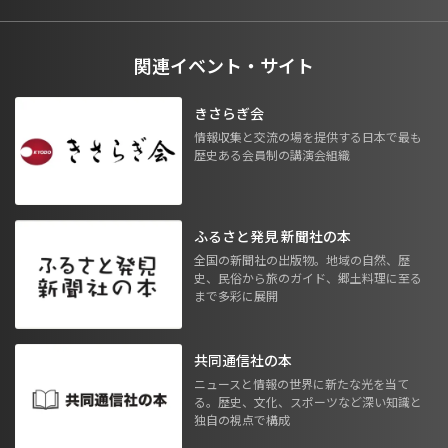
関連イベント・サイト
きさらぎ会
情報収集と交流の場を提供する日本で最も
歴史ある会員制の講演会組織
ふるさと発見 新聞社の本
全国の新聞社の出版物。地域の自然、歴
史、民俗から旅のガイド、郷土料理に至る
まで多彩に展開
共同通信社の本
ニュースと情報の世界に新たな光を当て
る。歴史、文化、スポーツなど深い知識と
独自の視点で構成