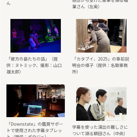
ん
葉さん（左奥）
「彼方の島たちの話」（提
「カタブイ、2025」の事前説
供：ヌトミック、撮影：山口
明会の様子（提供：名取事務
雄太郎）
所）
「Downstate」の鑑賞サポー
字幕を使った演出の難しさに
トで使用された字幕タブレッ
ついて語る額田さん（中央）
ト（提供：ポウジュ）