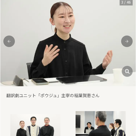
3
/
46
前
次
翻訳劇ユニット「ポウジュ」主宰の稲葉賀恵さん