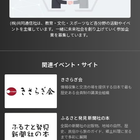
(株)共同通信社は、教育・文化・スポーツなど各分野の活動やイベ
ントを主催しています。一緒に未来社会を創り上げていく参加企
業を募集しています。
関連イベント・サイト
きさらぎ会
情報収集と交流の場を提供する日本で最も
歴史ある会員制の講演会組織
ふるさと発見 新聞社の本
全国の新聞社の出版物。地域の自然、歴
史、民俗から旅のガイド、郷土料理に至る
まで多彩に展開