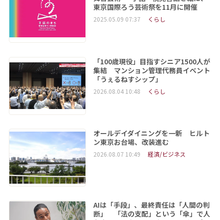
東京国際ろう芸術祭を11月に開催
2025.05.09 07:37
くらし
「100歳現役」目指すシニア1500人が
集結 マンション管理代務員イベント
「うぇるねすシップ」
2026.08.04 10:48
くらし
オールデイダイニングを一新 ヒルト
ン東京お台場、改装進む
2026.08.07 10:49
経済/ビジネス
AIは「手段」、最終責任は「人間の判
断」 「法の支配」という「傘」で人