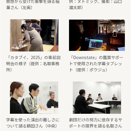
感想から受けた衝撃を語る稲
供：ヌトミック、撮影：山口
葉さん（左奥）
雄太郎）
「カタブイ、2025」の事前説
「Downstate」の鑑賞サポー
明会の様子（提供：名取事務
トで使用された字幕タブレッ
所）
ト（提供：ポウジュ）
字幕を使った演出の難しさに
劇団だけの努力に依存するサ
ついて語る額田さん（中央）
ポートの限界を語る名取さん