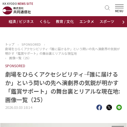
KK KYODO
KK KYODO
NEWS SITE
NEWS SITE
MENU
›
経済 / ビジネス
くらし
教育 / 文化
エンタメ
スポーツ
地
トップページ
お知らせ
トップ
›
SPONSORED
›
劇場をひらくアクセシビリティ――「誰に届けるか」という問いの先へ――演劇界の気鋭が
ニュース
明かす「鑑賞サポート」の舞台裏とリアルな現在地
›
画像一覧（25）
SPONSORED
おすすめコンテンツ
劇場をひらくアクセシビリティ――「誰に届ける
出版物
か」という問いの先へ――演劇界の気鋭が明かす
「鑑賞サポート」の舞台裏とリアルな現在地:
会社概要
画像一覧（25）
2026.03.03 18:14