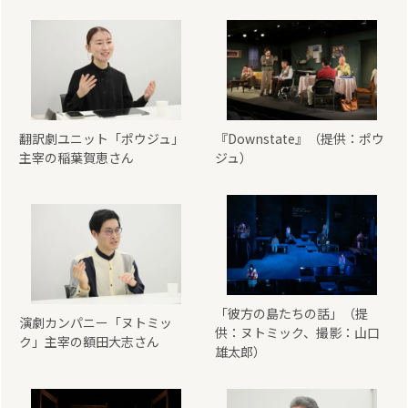
翻訳劇ユニット「ポウジュ」
『Downstate』（提供：ポウ
主宰の稲葉賀恵さん
ジュ）
「彼方の島たちの話」（提
演劇カンパニー「ヌトミッ
供：ヌトミック、撮影：山口
ク」主宰の額田大志さん
雄太郎）