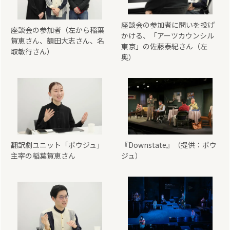
座談会の参加者に問いを投げ
座談会の参加者（左から稲葉
かける、「アーツカウンシル
賀恵さん、額田大志さん、名
東京」の佐藤泰紀さん（左
取敏行さん）
奥）
翻訳劇ユニット「ポウジュ」
『Downstate』（提供：ポウ
主宰の稲葉賀恵さん
ジュ）