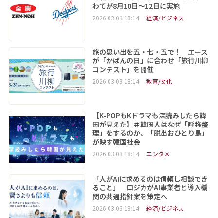
わてが8月10日～12日に実施
2026.03.03 18:14
経済/ビジネス
旅の思い出を五・七・五で！ エース
が「かばんの日」に合わせ「旅行川柳
コンテスト」を開催
2026.03.03 18:14
教育/文化
【K-POPもKドラマも深読みしたら韓
国が見えた】＃韓国人はなぜ「呼称整
理」をするのか、「脱出おひとり島」
が映す韓国社会
2026.03.03 18:14
エンタメ
「人がAIに求めるのは信頼し相談でき
ること」 ロジカがAI事業者と導入機
関の共通指針案を策定へ
2026.03.03 18:14
経済/ビジネス