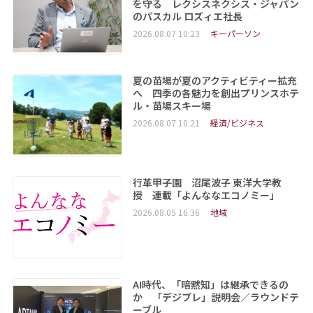
を守る レクシスネクシス・ジャパン
のパスカル ロズィエ社長
2026.08.07 10:23
キーパーソン
夏の苗場が夏のアクティビティー拡充
へ 四季の各魅力を創出プリンスホテ
ル・苗場スキー場
2026.08.07 10:21
経済/ビジネス
行革甲子園 沼尾波子 東洋大学教
授 連載「よんななエコノミー」
2026.08.05 16:36
地域
AI時代、「暗黙知」は継承できるの
か 「デジブレ」説明会／ラウンドテ
ーブル