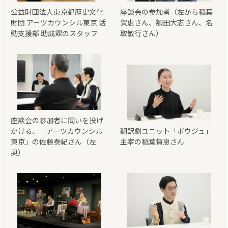
公益財団法人東京都歴史文化
座談会の参加者（左から稲葉
財団 アーツカウンシル東京 活
賀恵さん、額田大志さん、名
動支援部 助成課のスタッフ
取敏行さん）
座談会の参加者に問いを投げ
かける、「アーツカウンシル
翻訳劇ユニット「ポウジュ」
東京」の佐藤泰紀さん（左
主宰の稲葉賀恵さん
奥）