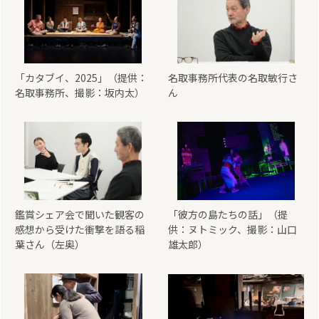
「カタブイ、2025」（提供：
名取事務所代表の名取敏行さ
名取事務所、撮影：坂内太）
ん
鑑賞シェア会で聞いた観客の
「彼方の島たちの話」（提
感想から受けた衝撃を語る稲
供：ヌトミック、撮影：山口
葉さん（左奥）
雄太郎）