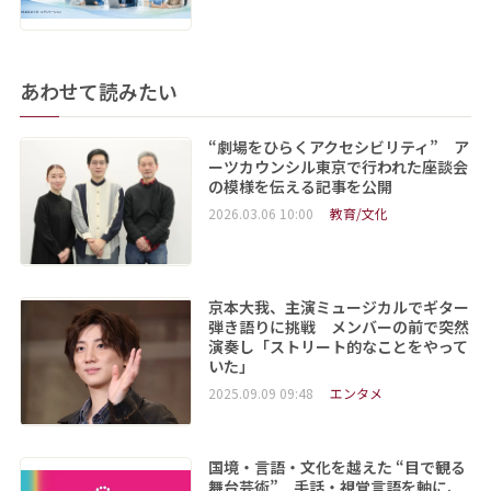
あわせて読みたい
“劇場をひらくアクセシビリティ” ア
ーツカウンシル東京で行われた座談会
の模様を伝える記事を公開
2026.03.06 10:00
教育/文化
京本大我、主演ミュージカルでギター
弾き語りに挑戦 メンバーの前で突然
演奏し「ストリート的なことをやって
いた」
2025.09.09 09:48
エンタメ
国境・言語・文化を越えた “目で観る
舞台芸術” 手話・視覚言語を軸に、