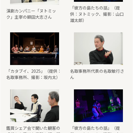
「彼方の島たちの話」（提
演劇カンパニー「ヌトミッ
供：ヌトミック、撮影：山口
ク」主宰の額田大志さん
雄太郎）
「カタブイ、2025」（提供：
名取事務所代表の名取敏行さ
名取事務所、撮影：坂内太）
ん
鑑賞シェア会で聞いた観客の
「彼方の島たちの話」（提