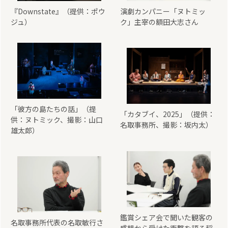
『Downstate』（提供：ポウ
演劇カンパニー「ヌトミッ
ジュ）
ク」主宰の額田大志さん
「彼方の島たちの話」（提
「カタブイ、2025」（提供：
供：ヌトミック、撮影：山口
名取事務所、撮影：坂内太）
雄太郎）
鑑賞シェア会で聞いた観客の
名取事務所代表の名取敏行さ
感想から受けた衝撃を語る稲