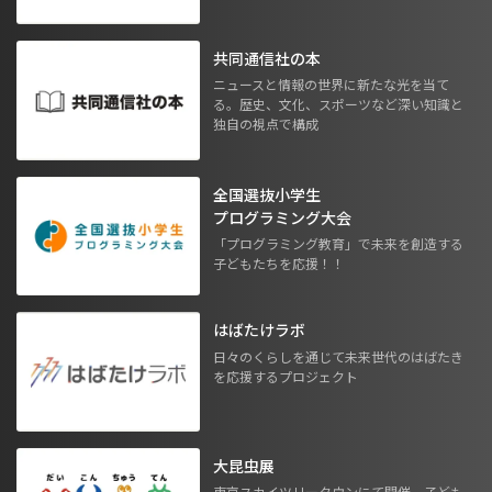
共同通信社の本
ニュースと情報の世界に新たな光を当て
る。歴史、文化、スポーツなど深い知識と
独自の視点で構成
全国選抜小学生
プログラミング大会
「プログラミング教育」で未来を創造する
子どもたちを応援！！
はばたけラボ
日々のくらしを通じて未来世代のはばたき
を応援するプロジェクト
大昆虫展
東京スカイツリータウンにて開催。子ども