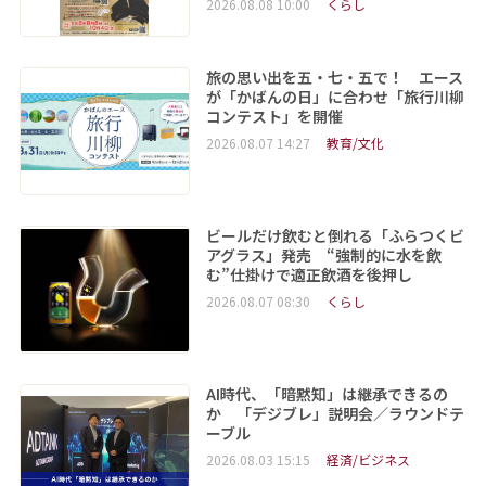
2026.08.08 10:00
くらし
旅の思い出を五・七・五で！ エース
が「かばんの日」に合わせ「旅行川柳
コンテスト」を開催
2026.08.07 14:27
教育/文化
ビールだけ飲むと倒れる「ふらつくビ
アグラス」発売 “強制的に水を飲
む”仕掛けで適正飲酒を後押し
2026.08.07 08:30
くらし
AI時代、「暗黙知」は継承できるの
か 「デジブレ」説明会／ラウンドテ
ーブル
2026.08.03 15:15
経済/ビジネス