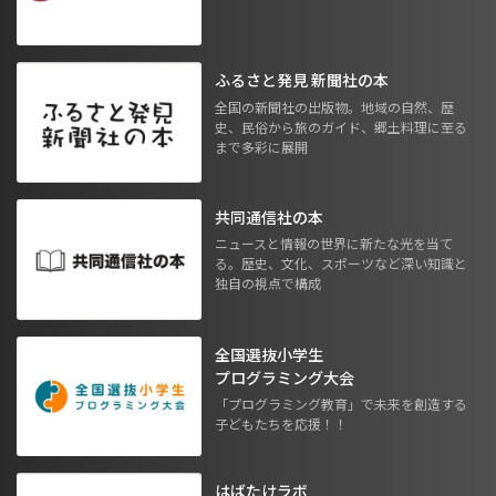
ふるさと発見 新聞社の本
全国の新聞社の出版物。地域の自然、歴
史、民俗から旅のガイド、郷土料理に至る
まで多彩に展開
共同通信社の本
ニュースと情報の世界に新たな光を当て
る。歴史、文化、スポーツなど深い知識と
独自の視点で構成
全国選抜小学生
プログラミング大会
「プログラミング教育」で未来を創造する
子どもたちを応援！！
はばたけラボ