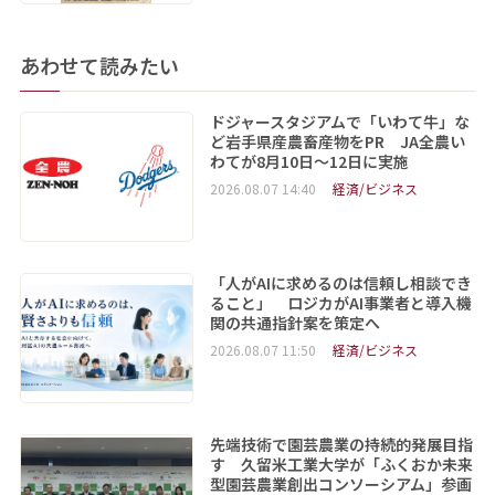
あわせて読みたい
ドジャースタジアムで「いわて牛」な
ど岩手県産農畜産物をPR JA全農い
わてが8月10日～12日に実施
2026.08.07 14:40
経済/ビジネス
「人がAIに求めるのは信頼し相談でき
ること」 ロジカがAI事業者と導入機
関の共通指針案を策定へ
2026.08.07 11:50
経済/ビジネス
先端技術で園芸農業の持続的発展目指
す 久留米工業大学が「ふくおか未来
型園芸農業創出コンソーシアム」参画