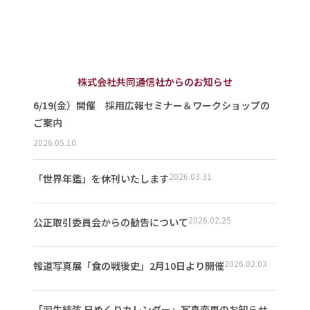
株式会社共同通信社からのお知らせ
6/19(金）開催 採用広報セミナー＆ワークショップの
ご案内
2026.05.10
2026.03.31
「世界年鑑」を休刊いたします
2026.02.25
公正取引委員会からの勧告について
2026.02.03
報道写真展「食の戦後史」2月10日より開催
「羽生結弦 日めくりカレンダー」写真変更のお知らせ