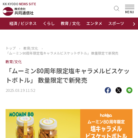
KK KYODO
KK KYODO
NEWS SITE
NEWS SITE
MENU
›
経済 / ビジネス
くらし
教育 / 文化
エンタメ
スポーツ
地
トップページ
お知らせ
トップ
›
教育/文化
›
「ムーミン80周年限定塩キャラメルビスケットボトル」 数量限定で新発売
ニュース
教育/文化
「ムーミン80周年限定塩キャラメルビスケッ
おすすめコンテンツ
トボトル」 数量限定で新発売
出版物
2025.03.19 11:52
会社概要