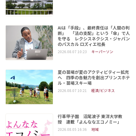
AIは「手段」、最終責任は「人間の判
断」 「法の支配」という「傘」で人
を守る レクシスネクシス・ジャパン
のパスカル ロズィエ社長
2026.08.07 10:23
キーパーソン
夏の苗場が夏のアクティビティー拡充
へ 四季の各魅力を創出プリンスホテ
ル・苗場スキー場
2026.08.07 10:21
経済/ビジネス
行革甲子園 沼尾波子 東洋大学教
授 連載「よんななエコノミー」
2026.08.05 16:36
地域