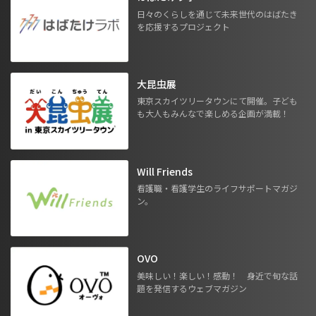
日々のくらしを通じて未来世代のはばたき
を応援するプロジェクト
大昆虫展
東京スカイツリータウンにて開催。子ども
も大人もみんなで楽しめる企画が満載！
Will Friends
看護職・看護学生のライフサポートマガジ
ン。
OVO
美味しい！楽しい！感動！ 身近で旬な話
題を発信するウェブマガジン