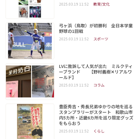
2025.03.19 11:52
教育/文化
弓ヶ浜（鳥取）が初勝利 全日本学童
野球の1回戦
2025.03.19 11:52
スポーツ
LVに敗訴して人気が出た ミルクティ
ーブランド 【野村義樹✕リアルワ
ールド】
2025.03.19 11:52
コラム
豊臣秀吉・秀長兄弟ゆかりの地を巡る
スタンプラリーがスタート 和歌山市
内5カ所・近畿6カ所を巡り限定グッズ
をもらおう
2025.03.19 11:52
くらし