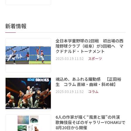
新着情報
全日本学童野球の2回戦 初出場の西
陵野球クラブ（岐阜）が3回戦へ マ
クドナルド・トーナメント
2025.03.19 11:52
スポーツ
魂込め、あふれる躍動感 【正田裕
生 コラム 直線・曲線・斜め線】
2025.03.19 11:52
コラム
6人の作家が描く“風景と猫”の共演
歌舞伎座そばのギャラリーYOHAKUで
8月20日から開催