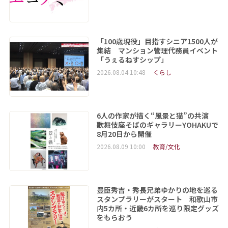
「100歳現役」目指すシニア1500人が
集結 マンション管理代務員イベント
「うぇるねすシップ」
2026.08.04 10:48
くらし
6人の作家が描く“風景と猫”の共演
歌舞伎座そばのギャラリーYOHAKUで
8月20日から開催
2026.08.09 10:00
教育/文化
豊臣秀吉・秀長兄弟ゆかりの地を巡る
スタンプラリーがスタート 和歌山市
内5カ所・近畿6カ所を巡り限定グッズ
をもらおう