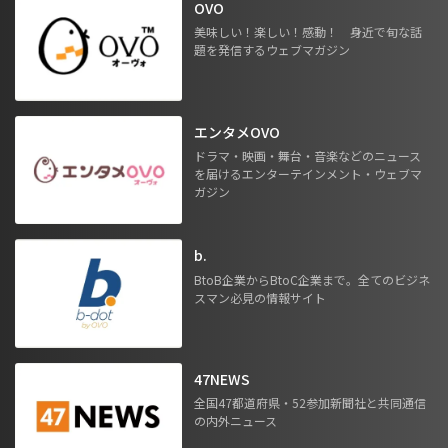
OVO
美味しい！楽しい！感動！ 身近で旬な話
題を発信するウェブマガジン
エンタメOVO
ドラマ・映画・舞台・音楽などのニュース
を届けるエンターテインメント・ウェブマ
ガジン
b.
BtoB企業からBtoC企業まで。全てのビジネ
スマン必見の情報サイト
47NEWS
全国47都道府県・52参加新聞社と共同通信
の内外ニュース