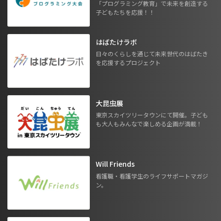
「プログラミング教育」で未来を創造する
子どもたちを応援！！
はばたけラボ
日々のくらしを通じて未来世代のはばたき
を応援するプロジェクト
大昆虫展
東京スカイツリータウンにて開催。子ども
も大人もみんなで楽しめる企画が満載！
Will Friends
看護職・看護学生のライフサポートマガジ
ン。