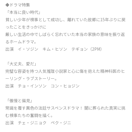
◆ドラマ特集
「本当に良い時代」
貧しい少年が検事として成功し、離れていた故郷に15年ぶりに戻
ったことをきっかけに
厳しい生活の中でしばらく忘れていた本当の家族の意味を振り返
るホームドラマ。
出演 イ・ソジン キム・ヒソン テギョン（2PM）
「大丈夫、愛だ」
完璧な容姿を持つ人気推理小説家と心に傷を抱えた精神科医のヒ
ーリング・ラブストーリー。
出演 チョ・インソン コン・ヒョジン
「傲慢と偏見」
常識を覆す異色の法廷サスペンスドラマ！ 闇に葬られた真実に挑
む検事たちの奮闘を描く。
出演 チェ・ジニョク ペク・ジニ