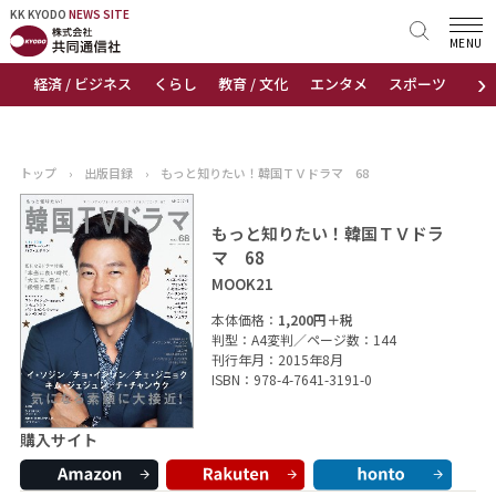
KK KYODO
KK KYODO
NEWS SITE
NEWS SITE
MENU
›
経済 / ビジネス
くらし
教育 / 文化
エンタメ
スポーツ
地
トップページ
お知らせ
トップ
›
出版目録
›
もっと知りたい！韓国ＴＶドラマ 68
ニュース
もっと知りたい！韓国ＴＶドラ
マ 68
おすすめコンテンツ
MOOK21
出版物
本体価格：
1,200円＋税
判型：A4変判／ページ数：144
刊行年月：2015年8月
会社概要
ISBN：978-4-7641-3191-0
購入サイト