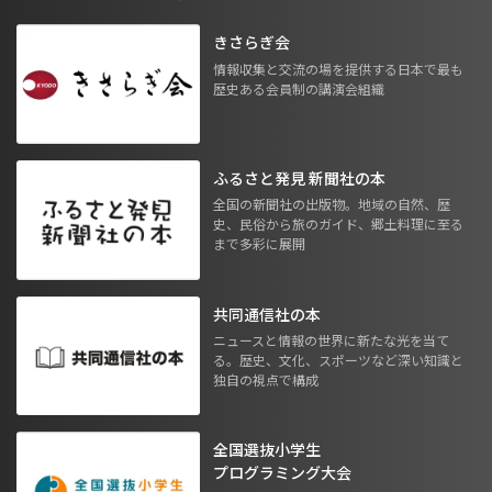
きさらぎ会
情報収集と交流の場を提供する日本で最も
歴史ある会員制の講演会組織
ふるさと発見 新聞社の本
全国の新聞社の出版物。地域の自然、歴
史、民俗から旅のガイド、郷土料理に至る
まで多彩に展開
共同通信社の本
ニュースと情報の世界に新たな光を当て
る。歴史、文化、スポーツなど深い知識と
独自の視点で構成
全国選抜小学生
プログラミング大会