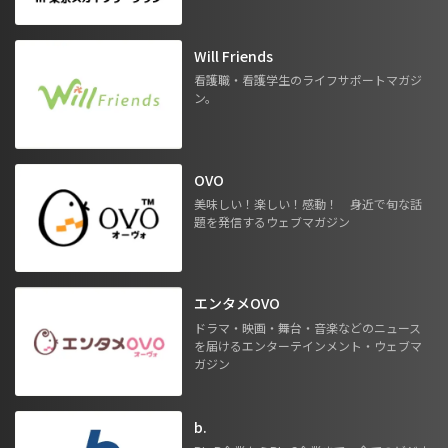
Will Friends
看護職・看護学生のライフサポートマガジ
ン。
OVO
美味しい！楽しい！感動！ 身近で旬な話
題を発信するウェブマガジン
エンタメOVO
ドラマ・映画・舞台・音楽などのニュース
を届けるエンターテインメント・ウェブマ
ガジン
b.