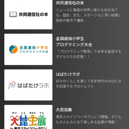
共同通信社の本
ニュースと情報の世界に新たな光を当て
る。歴史、文化、スポーツなど深い知識と
独自の視点で構成
全国選抜小学生
プログラミング大会
「プログラミング教育」で未来を創造する
子どもたちを応援！！
はばたけラボ
日々のくらしを通じて未来世代のはばたき
を応援するプロジェクト
大昆虫展
東京スカイツリータウンにて開催。子ども
も大人もみんなで楽しめる企画が満載！