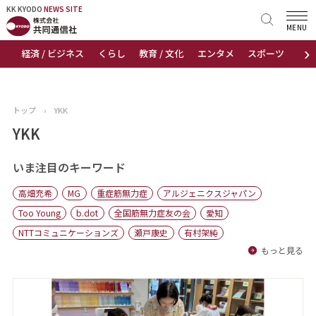
KK KYODO
KK KYODO
NEWS SITE
NEWS SITE
MENU
›
経済 / ビジネス
くらし
教育 / 文化
エンタメ
スポーツ
地
トップページ
お知らせ
トップ
›
YKK
ニュース
YKK
おすすめコンテンツ
いま注目のキーワード
高畑充希
MG
重症筋無力症
アルジェニクスジャパン
出版物
Too Young
b.dot
全国筋無力症友の会
愛知
NTTコミュニケーションズ
瀬戸康史
有村架純
会社概要
もっと見る