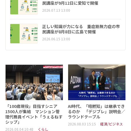
民講座が9月12日に愛知で開催
2026.07.13 13:00
正しい知識が力になる 重症筋無力症の市
民講座が8月8日に広島で開催
2026.06.15 13:00
「100歳現役」目指すシニア
AI時代、「暗黙知」は継承でき
1500人が集結 マンション管
るのか 「デジブレ」説明会／
理代務員イベント「うぇるねす
ラウンドテーブル
シップ」
2026.08.03 15:15
経済/ビジネス
2026.08.04 10:48
くらし