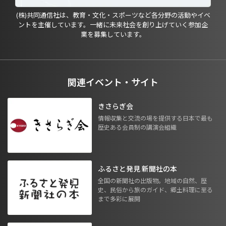
(株)共同通信社は、教育・文化・スポーツなど各分野の活動やイベ
ントを主催しています。一緒に未来社会を創り上げていく参加企
業を募集しています。
関連イベント・サイト
きさらぎ会
情報収集と交流の場を提供する日本で最も
歴史ある会員制の講演会組織
ふるさと発見 新聞社の本
全国の新聞社の出版物。地域の自然、歴
史、民俗から旅のガイド、郷土料理に至る
まで多彩に展開