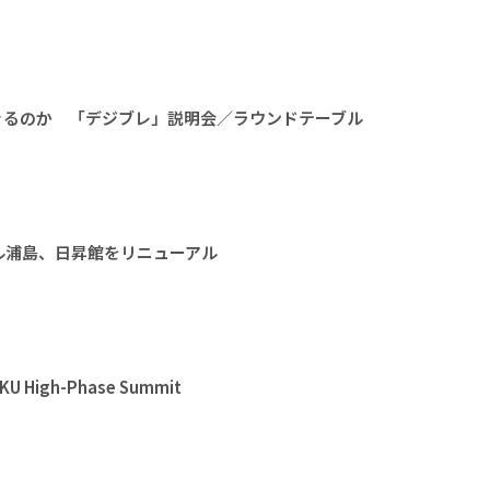
きるのか 「デジブレ」説明会／ラウンドテーブル
ル浦島、日昇館をリニューアル
High-Phase Summit