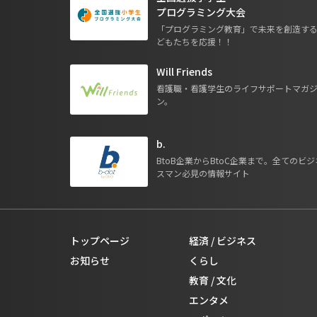
プログラミング大会
「プログラミング教育」で未来を創造す
どもたちを応援！！
Will Friends
看護職・看護学生のライフサポートマガ
ン。
b.
BtoB企業からBtoC企業まで。全てのビジ
スマン必見の情報サイト
トップページ
経済 / ビジネス
お知らせ
くらし
教育 / 文化
エンタメ