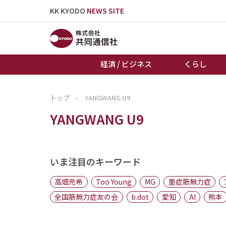
KK KYODO
NEWS SITE
経済 / ビジネス
くらし
トップ
›
YANGWANG U9
トップページ
YANGWANG U9
お知らせ
いま注目のキーワード
高畑充希
Too Young
MG
重症筋無力症
全国筋無力症友の会
b.dot
愛知
AI
熊本