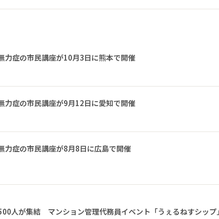
無力症の市民講座が10月3日に熊本で開催
無力症の市民講座が9月12日に愛知で開催
無力症の市民講座が8月8日に広島で開催
1500人が集結 マンション管理代務員イベント「うぇるねすシップ