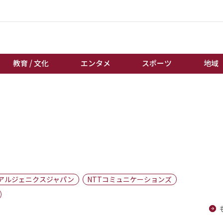
教育 / 文化
エンタメ
スポーツ
地域
経済 / ビジネス
誰もが輝いて働く社会へ
くらし
天皇杯サッカー
教育 / 文化
オートレース
エンタメ
競輪
スポーツ
ボートレース
地域
棋王戦
アルジェニクスジャパン
NTTコミュニケーションズ
キーパーソン
女流本因坊戦