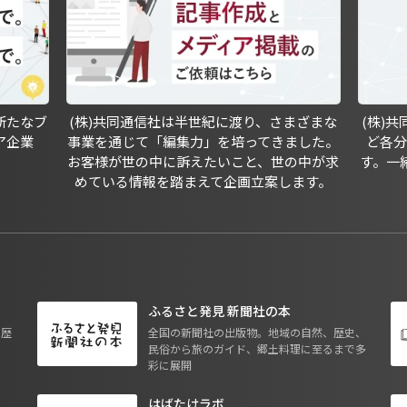
新たなブ
(株)共同通信社は半世紀に渡り、さまざまな
(株)
ア企業
事業を通じて「編集力」を培ってきました。
ど各
お客様が世の中に訴えたいこと、世の中が求
す。一
めている情報を踏まえて企画立案します。
ふるさと発見 新聞社の本
も歴
全国の新聞社の出版物。地域の自然、歴史、
民俗から旅のガイド、郷土料理に至るまで多
彩に展開
はばたけラボ