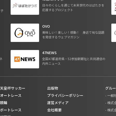
日々のくらしを通じて未来世代のはばたきを
応援するプロジェクト
る子
OVO
ジ
美味しい！楽しい！感動！ 身近で旬な話題
を発信するウェブマガジン
47NEWS
ネ
全国47都道府県・52参加新聞社と共同通信の
内外ニュース
天皇杯サッカー
出版物
グルー
オートレース
プライバシーポリシー
- 一
競輪
運営メディア
- 株
ボートレース
会社概要
- 株