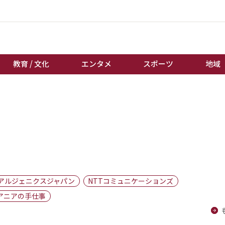
教育 / 文化
エンタメ
スポーツ
地域
経済 / ビジネス
誰もが輝いて働く社会へ
くらし
天皇杯サッカー
教育 / 文化
オートレース
エンタメ
競輪
スポーツ
ボートレース
地域
棋王戦
アルジェニクスジャパン
NTTコミュニケーションズ
キーパーソン
女流本因坊戦
アニアの手仕事