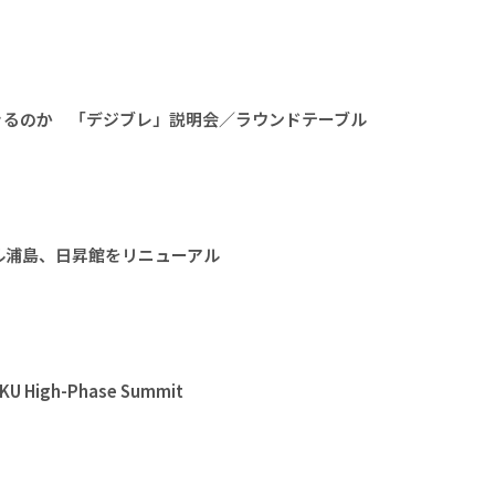
きるのか 「デジブレ」説明会／ラウンドテーブル
ル浦島、日昇館をリニューアル
High-Phase Summit