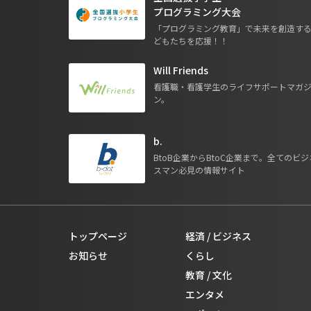
プログラミング大会
「プログラミング教育」で未来を創造す
どもたちを応援！！
Will Friends
看護職・看護学生のライフサポートマガ
ン。
b.
BtoB企業からBtoC企業まで。全てのビジ
スマン必見の情報サイト
トップページ
経済 / ビジネス
お知らせ
くらし
教育 / 文化
エンタメ