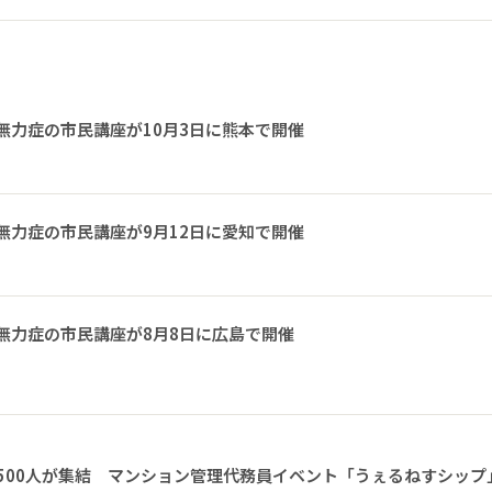
無力症の市民講座が10月3日に熊本で開催
無力症の市民講座が9月12日に愛知で開催
無力症の市民講座が8月8日に広島で開催
1500人が集結 マンション管理代務員イベント「うぇるねすシップ