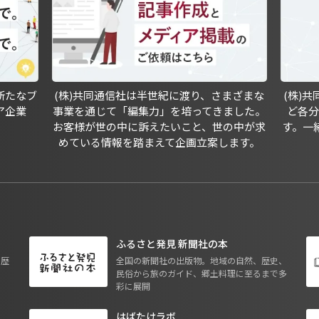
新たなブ
(株)共同通信社は半世紀に渡り、さまざまな
(株)
ア企業
事業を通じて「編集力」を培ってきました。
ど各
お客様が世の中に訴えたいこと、世の中が求
す。一
めている情報を踏まえて企画立案します。
ふるさと発見 新聞社の本
も歴
全国の新聞社の出版物。地域の自然、歴史、
民俗から旅のガイド、郷土料理に至るまで多
彩に展開
はばたけラボ