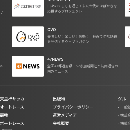
日々のくらしを通じて未来世代のはばたきを
応援するプロジェクト
る子
OVO
ジ
美味しい！楽しい！感動！ 身近で旬な話題
を発信するウェブマガジン
47NEWS
ネ
全国47都道府県・52参加新聞社と共同通信の
内外ニュース
天皇杯サッカー
出版物
グルー
オートレース
プライバシーポリシー
- 一
競輪
運営メディア
- 株
ボートレース
会社概要
- 株