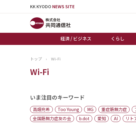
KK KYODO
NEWS SITE
経済 / ビジネス
くらし
トップ
›
Wi-Fi
トップページ
Wi-Fi
お知らせ
いま注目のキーワード
高畑充希
Too Young
MG
重症筋無力症
全国筋無力症友の会
b.dot
愛知
AI
リト