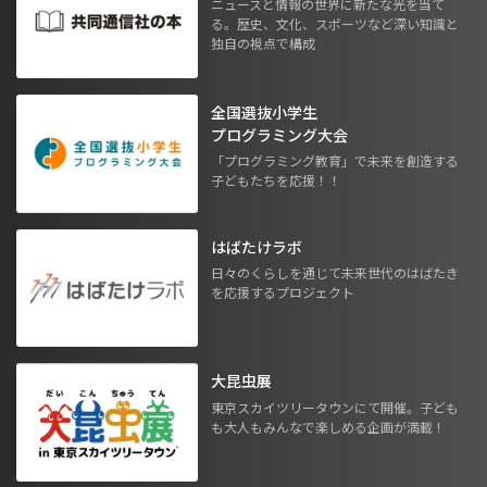
ニュースと情報の世界に新たな光を当て
る。歴史、文化、スポーツなど深い知識と
独自の視点で構成
全国選抜小学生
プログラミング大会
「プログラミング教育」で未来を創造する
子どもたちを応援！！
はばたけラボ
日々のくらしを通じて未来世代のはばたき
を応援するプロジェクト
大昆虫展
東京スカイツリータウンにて開催。子ども
も大人もみんなで楽しめる企画が満載！