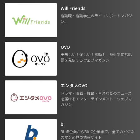
Will Friends
看護職・看護学生のライフサポートマガジ
ン。
OVO
美味しい！楽しい！感動！ 身近で旬な話
題を発信するウェブマガジン
エンタメOVO
ドラマ・映画・舞台・音楽などのニュース
を届けるエンターテインメント・ウェブマ
ガジン
b.
BtoB企業からBtoC企業まで。全てのビジネ
スマン必見の情報サイト