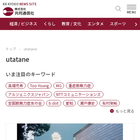
KK KYODO
KK KYODO
NEWS SITE
NEWS SITE
MENU
›
経済 / ビジネス
くらし
教育 / 文化
エンタメ
スポーツ
地
トップページ
お知らせ
トップ
›
utatane
ニュース
utatane
おすすめコンテンツ
いま注目のキーワード
高畑充希
Too Young
MG
重症筋無力症
出版物
アルジェニクスジャパン
NTTコミュニケーションズ
全国筋無力症友の会
b.dot
愛知
瀬戸康史
有村架純
会社概要
もっと見る