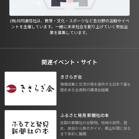
(株)共同通信社は、教育・文化・スポーツなど各分野の活動やイベ
ントを主催しています。一緒に未来社会を創り上げていく参加企
業を募集しています。
関連イベント・サイト
きさらぎ会
情報収集と交流の場を提供する日本で最も
歴史ある会員制の講演会組織
ふるさと発見 新聞社の本
全国の新聞社の出版物。地域の自然、歴
史、民俗から旅のガイド、郷土料理に至る
まで多彩に展開