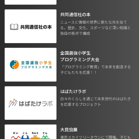
共同通信社の本
ニュースと情報の世界に新たな光を当て
る。歴史、文化、スポーツなど深い知識と
独自の視点で構成
全国選抜小学生
プログラミング大会
「プログラミング教育」で未来を創造する
子どもたちを応援！！
はばたけラボ
日々のくらしを通じて未来世代のはばたき
を応援するプロジェクト
大昆虫展
東京スカイツリータウンにて開催。子ども