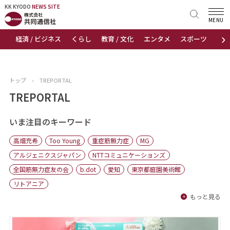
KK KYODO
KK KYODO
NEWS SITE
NEWS SITE
MENU
›
経済 / ビジネス
くらし
教育 / 文化
エンタメ
スポーツ
地
トップページ
お知らせ
トップ
›
TREPORTAL
ニュース
TREPORTAL
おすすめコンテンツ
いま注目のキーワード
高畑充希
Too Young
重症筋無力症
MG
出版物
アルジェニクスジャパン
NTTコミュニケーションズ
全国筋無力症友の会
b.dot
愛知
東京都庭園美術館
会社概要
リトアニア
もっと見る