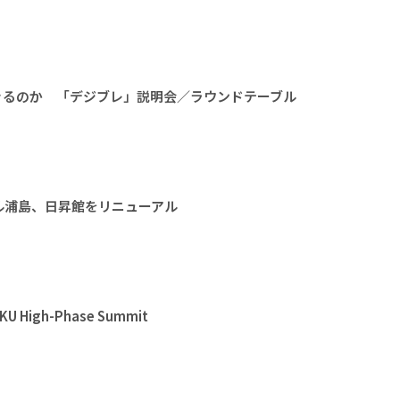
きるのか 「デジブレ」説明会／ラウンドテーブル
ル浦島、日昇館をリニューアル
High-Phase Summit