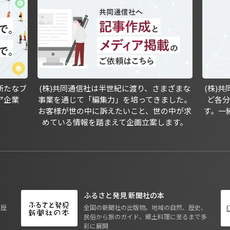
新たなブ
(株)共同通信社は半世紀に渡り、さまざまな
(株)
ア企業
事業を通じて「編集力」を培ってきました。
ど各
お客様が世の中に訴えたいこと、世の中が求
す。一
めている情報を踏まえて企画立案します。
ふるさと発見 新聞社の本
も歴
全国の新聞社の出版物。地域の自然、歴史、
民俗から旅のガイド、郷土料理に至るまで多
彩に展開