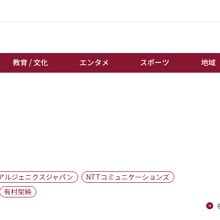
教育 / 文化
エンタメ
スポーツ
地域
経済 / ビジネス
誰もが輝いて働く社会へ
くらし
天皇杯サッカー
教育 / 文化
オートレース
エンタメ
競輪
スポーツ
ボートレース
地域
棋王戦
アルジェニクスジャパン
NTTコミュニケーションズ
キーパーソン
女流本因坊戦
有村架純