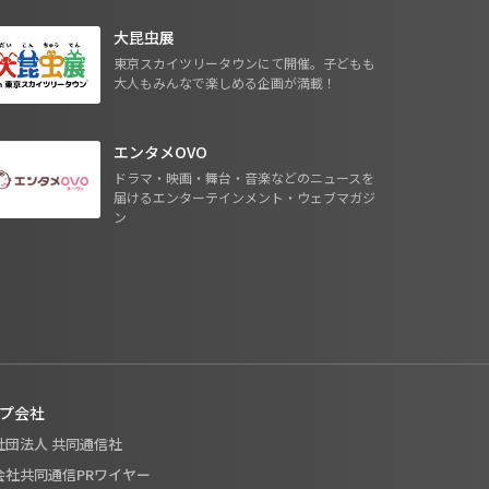
大昆虫展
東京スカイツリータウンにて開催。子どもも
大人もみんなで楽しめる企画が満載！
エンタメOVO
ドラマ・映画・舞台・音楽などのニュースを
届けるエンターテインメント・ウェブマガジ
ン
プ会社
般社団法人 共同通信社
式会社共同通信PRワイヤー