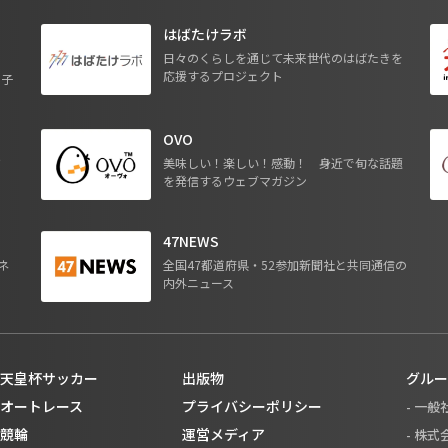
はばたけラボ
日々のくらしを通じて未来世代のはばたきを
応援するプロジェクト
る子
OVO
ジ
美味しい！楽しい！感動！ 身近で旬な話題
を発信するウェブマガジン
47NEWS
ネ
全国47都道府県・52参加新聞社と共同通信の
内外ニュース
天皇杯サッカー
出版物
グルー
オートレース
プライバシーポリシー
- 一
競輪
運営メディア
- 株