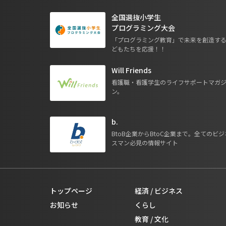
全国選抜小学生
プログラミング大会
「プログラミング教育」で未来を創造す
どもたちを応援！！
Will Friends
看護職・看護学生のライフサポートマガ
ン。
b.
BtoB企業からBtoC企業まで。全てのビジ
スマン必見の情報サイト
トップページ
経済 / ビジネス
お知らせ
くらし
教育 / 文化