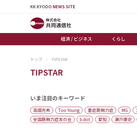
KK KYODO
NEWS SITE
経済 / ビジネス
くらし
トップ
›
TIPSTAR
トップページ
TIPSTAR
お知らせ
いま注目のキーワード
高畑充希
Too Young
重症筋無力症
MG
全国筋無力症友の会
b.dot
愛知
瀬戸康史