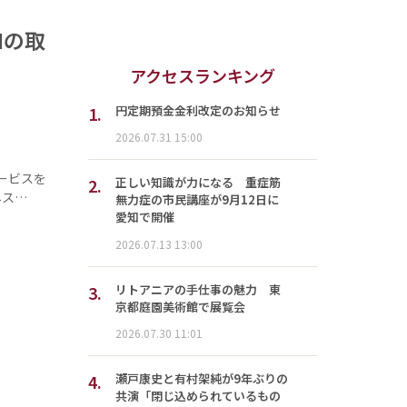
Iの取
アクセスランキング
1.
円定期預金金利改定のお知らせ
2026.07.31 15:00
ービスを
2.
正しい知識が力になる 重症筋
ネス…
無力症の市民講座が9月12日に
愛知で開催
2026.07.13 13:00
3.
リトアニアの手仕事の魅力 東
京都庭園美術館で展覧会
2026.07.30 11:01
4.
瀬戸康史と有村架純が9年ぶりの
共演「閉じ込められているもの