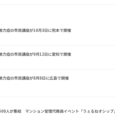
無力症の市民講座が10月3日に熊本で開催
無力症の市民講座が9月12日に愛知で開催
無力症の市民講座が8月8日に広島で開催
1500人が集結 マンション管理代務員イベント「うぇるねすシップ