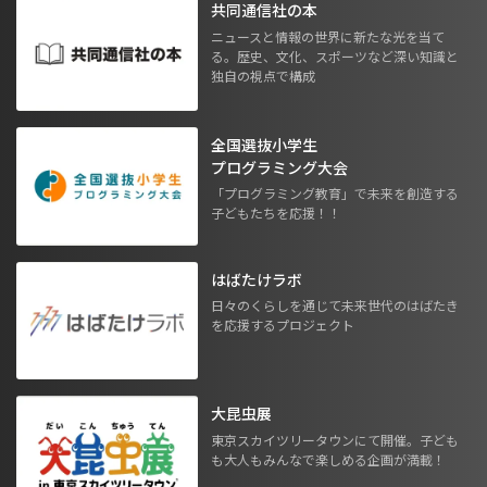
共同通信社の本
ニュースと情報の世界に新たな光を当て
る。歴史、文化、スポーツなど深い知識と
独自の視点で構成
全国選抜小学生
プログラミング大会
「プログラミング教育」で未来を創造する
子どもたちを応援！！
はばたけラボ
日々のくらしを通じて未来世代のはばたき
を応援するプロジェクト
大昆虫展
東京スカイツリータウンにて開催。子ども
も大人もみんなで楽しめる企画が満載！