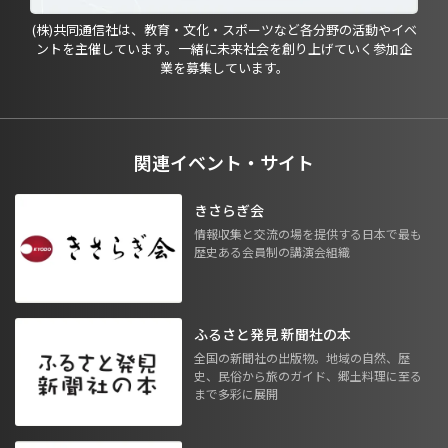
(株)共同通信社は、教育・文化・スポーツなど各分野の活動やイベ
ントを主催しています。一緒に未来社会を創り上げていく参加企
業を募集しています。
関連イベント・サイト
きさらぎ会
情報収集と交流の場を提供する日本で最も
歴史ある会員制の講演会組織
ふるさと発見 新聞社の本
全国の新聞社の出版物。地域の自然、歴
史、民俗から旅のガイド、郷土料理に至る
まで多彩に展開