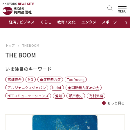
KK KYODO
KK KYODO
NEWS SITE
NEWS SITE
MENU
›
経済 / ビジネス
くらし
教育 / 文化
エンタメ
スポーツ
地
トップページ
お知らせ
トップ
›
THE BOOM
ニュース
THE BOOM
おすすめコンテンツ
いま注目のキーワード
高畑充希
MG
重症筋無力症
Too Young
出版物
アルジェニクスジャパン
b.dot
全国筋無力症友の会
NTTコミュニケーションズ
愛知
瀬戸康史
有村架純
会社概要
もっと見る