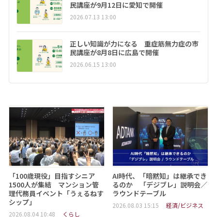
民講座が9月12日に愛知で開催
2026.07.13 13:00
正しい知識が力になる 重症筋無力症の市
民講座が8月8日に広島で開催
2026.06.15 13:00
「100歳現役」目指すシニア
AI時代、「暗黙知」は継承でき
1500人が集結 マンション管
るのか 「デジブレ」説明会／
理代務員イベント「うぇるねす
ラウンドテーブル
シップ」
2026.08.03 15:15
経済/ビジネス
2026.08.04 10:48
くらし