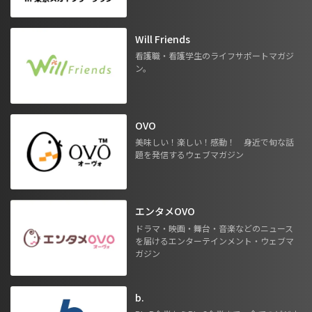
Will Friends
看護職・看護学生のライフサポートマガジ
ン。
OVO
美味しい！楽しい！感動！ 身近で旬な話
題を発信するウェブマガジン
エンタメOVO
ドラマ・映画・舞台・音楽などのニュース
を届けるエンターテインメント・ウェブマ
ガジン
b.