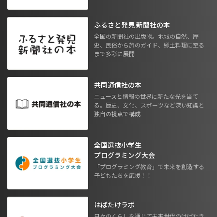
ふるさと発見 新聞社の本
全国の新聞社の出版物。地域の自然、歴
史、民俗から旅のガイド、郷土料理に至る
まで多彩に展開
共同通信社の本
ニュースと情報の世界に新たな光を当て
る。歴史、文化、スポーツなど深い知識と
独自の視点で構成
全国選抜小学生
プログラミング大会
「プログラミング教育」で未来を創造する
子どもたちを応援！！
はばたけラボ
日々のくらしを通じて未来世代のはばたき