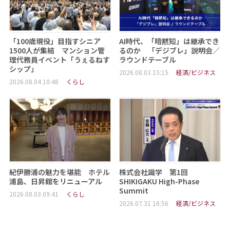
「100歳現役」目指すシニア
AI時代、「暗黙知」は継承でき
1500人が集結 マンション管
るのか 「デジブレ」説明会／
理代務員イベント「うぇるねす
ラウンドテーブル
シップ」
2026.08.03 15:15
経済/ビジネス
2026.08.04 10:48
くらし
紀伊勝浦の魅力を堪能 ホテル
株式会社識学 第1回
浦島、日昇館をリニューアル
SHIKIGAKU High-Phase
Summit
2026.08.03 09:41
くらし
2026.07.31 16:56
経済/ビジネス