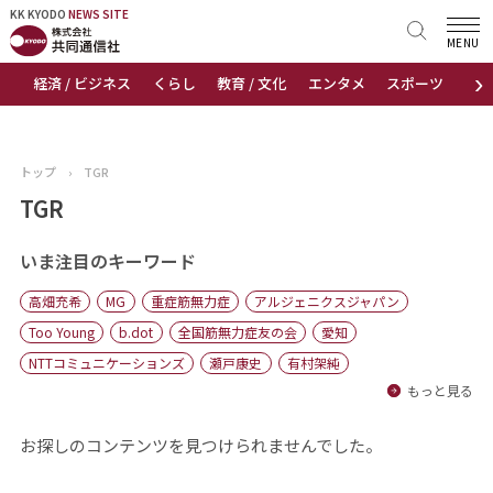
KK KYODO
KK KYODO
NEWS SITE
NEWS SITE
MENU
›
経済 / ビジネス
くらし
教育 / 文化
エンタメ
スポーツ
地
トップページ
お知らせ
トップ
›
TGR
ニュース
TGR
おすすめコンテンツ
いま注目のキーワード
高畑充希
MG
重症筋無力症
アルジェニクスジャパン
出版物
Too Young
b.dot
全国筋無力症友の会
愛知
NTTコミュニケーションズ
瀬戸康史
有村架純
会社概要
もっと見る
お探しのコンテンツを見つけられませんでした。