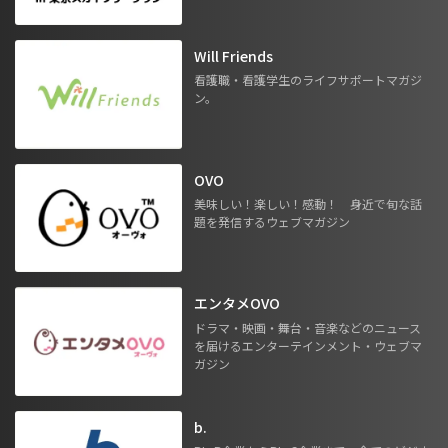
Will Friends
看護職・看護学生のライフサポートマガジ
ン。
OVO
美味しい！楽しい！感動！ 身近で旬な話
題を発信するウェブマガジン
エンタメOVO
ドラマ・映画・舞台・音楽などのニュース
を届けるエンターテインメント・ウェブマ
ガジン
b.