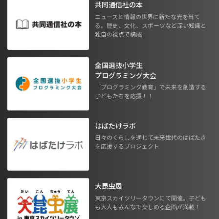
共同通信社の本
ニュースと情報の世界に新たな光を当て
る。歴史、文化、スポーツなど深い知識と
独自の視点で構成
全国選抜小学生
プログラミング大会
「プログラミング教育」で未来を創造する
子どもたちを応援！！
はばたけラボ
日々のくらしを通じて未来世代のはばたき
を応援するプロジェクト
大昆虫展
東京スカイツリータウンにて開催。子ども
も大人もみんなで楽しめる企画が満載！