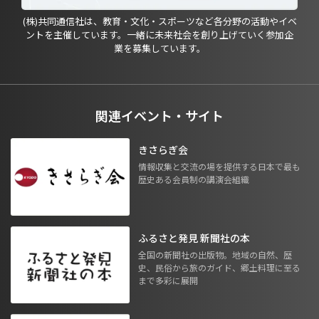
(株)共同通信社は、教育・文化・スポーツなど各分野の活動やイベ
ントを主催しています。一緒に未来社会を創り上げていく参加企
業を募集しています。
関連イベント・サイト
きさらぎ会
情報収集と交流の場を提供する日本で最も
歴史ある会員制の講演会組織
ふるさと発見 新聞社の本
全国の新聞社の出版物。地域の自然、歴
史、民俗から旅のガイド、郷土料理に至る
まで多彩に展開