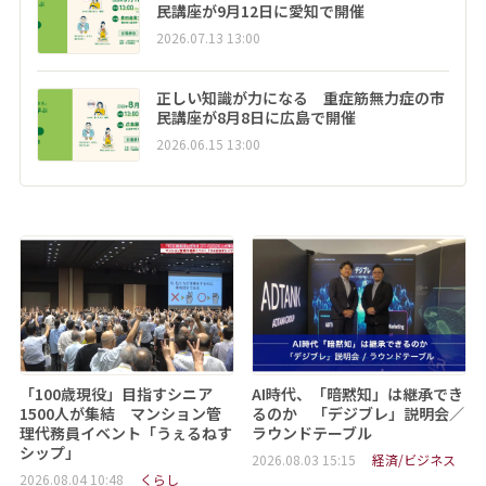
民講座が9月12日に愛知で開催
2026.07.13 13:00
正しい知識が力になる 重症筋無力症の市
民講座が8月8日に広島で開催
2026.06.15 13:00
「100歳現役」目指すシニア
AI時代、「暗黙知」は継承でき
1500人が集結 マンション管
るのか 「デジブレ」説明会／
理代務員イベント「うぇるねす
ラウンドテーブル
シップ」
2026.08.03 15:15
経済/ビジネス
2026.08.04 10:48
くらし