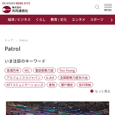
KK KYODO
KK KYODO
NEWS SITE
NEWS SITE
MENU
›
経済 / ビジネス
くらし
教育 / 文化
エンタメ
スポーツ
地
トップページ
お知らせ
トップ
›
Patrol
ニュース
Patrol
おすすめコンテンツ
いま注目のキーワード
高畑充希
MG
重症筋無力症
Too Young
出版物
アルジェニクスジャパン
b.dot
全国筋無力症友の会
NTTコミュニケーションズ
愛知
瀬戸康史
有村架純
会社概要
もっと見る