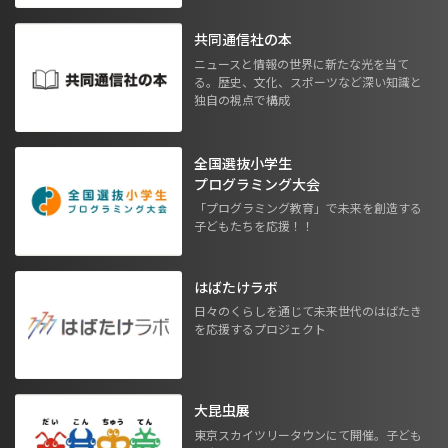
共同通信社の本
ニュースと情報の世界に新たな光を当て
る。歴史、文化、スポーツなど深い知識と
独自の視点で構成
全国選抜小学生
プログラミング大会
「プログラミング教育」で未来を創造する
子どもたちを応援！！
はばたけラボ
日々のくらしを通じて未来世代のはばたき
を応援するプロジェクト
大昆虫展
東京スカイツリータウンにて開催。子ども