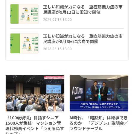
正しい知識が力になる 重症筋無力症の市
民講座が9月12日に愛知で開催
2026.07.13 13:00
正しい知識が力になる 重症筋無力症の市
民講座が8月8日に広島で開催
2026.06.15 13:00
「100歳現役」目指すシニア
AI時代、「暗黙知」は継承でき
1500人が集結 マンション管
るのか 「デジブレ」説明会／
理代務員イベント「うぇるねす
ラウンドテーブル
シップ」