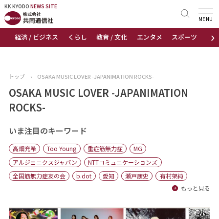
KK KYODO
KK KYODO
NEWS SITE
NEWS SITE
MENU
›
経済 / ビジネス
くらし
教育 / 文化
エンタメ
スポーツ
地
トップページ
お知らせ
トップ
›
OSAKA MUSIC LOVER -JAPANIMATION ROCKS-
ニュース
OSAKA MUSIC LOVER -JAPANIMATION
ROCKS-
おすすめコンテンツ
いま注目のキーワード
出版物
高畑充希
Too Young
重症筋無力症
MG
会社概要
アルジェニクスジャパン
NTTコミュニケーションズ
全国筋無力症友の会
b.dot
愛知
瀬戸康史
有村架純
もっと見る