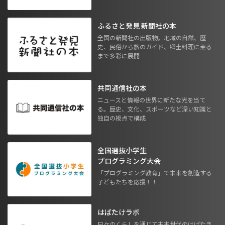
ふるさと発見 新聞社の本
全国の新聞社の出版物。地域の自然、歴
史、民俗から旅のガイド、郷土料理に至る
まで多彩に展開
共同通信社の本
ニュースと情報の世界に新たな光を当て
る。歴史、文化、スポーツなど深い知識と
独自の視点で構成
全国選抜小学生
プログラミング大会
「プログラミング教育」で未来を創造する
子どもたちを応援！！
はばたけラボ
日々のくらしを通じて未来世代のはばたき