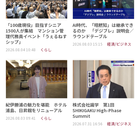
「100歳現役」目指すシニア
AI時代、「暗黙知」は継承でき
1500人が集結 マンション管
るのか 「デジブレ」説明会／
理代務員イベント「うぇるねす
ラウンドテーブル
シップ」
2026.08.03 15:15
経済/ビジネス
2026.08.04 10:48
くらし
紀伊勝浦の魅力を堪能 ホテル
株式会社識学 第1回
浦島、日昇館をリニューアル
SHIKIGAKU High-Phase
Summit
2026.08.03 09:41
くらし
2026.07.31 16:56
経済/ビジネス