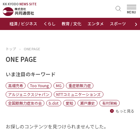
KK KYODO
KK KYODO
NEWS SITE
NEWS SITE
MENU
›
経済 / ビジネス
くらし
教育 / 文化
エンタメ
スポーツ
地
トップページ
お知らせ
トップ
›
ONE PAGE
ニュース
ONE PAGE
おすすめコンテンツ
いま注目のキーワード
高畑充希
Too Young
MG
重症筋無力症
出版物
アルジェニクスジャパン
NTTコミュニケーションズ
全国筋無力症友の会
b.dot
愛知
瀬戸康史
有村架純
会社概要
もっと見る
お探しのコンテンツを見つけられませんでした。