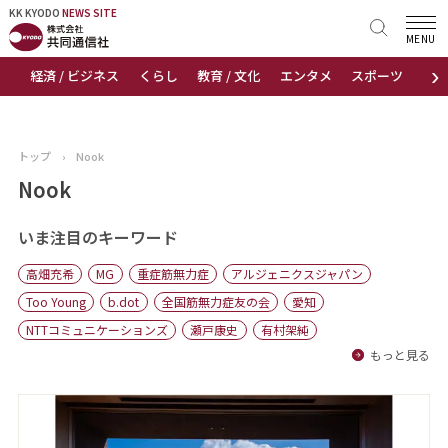
KK KYODO
KK KYODO
NEWS SITE
NEWS SITE
MENU
›
経済 / ビジネス
くらし
教育 / 文化
エンタメ
スポーツ
地
トップページ
お知らせ
トップ
›
Nook
ニュース
Nook
おすすめコンテンツ
いま注目のキーワード
高畑充希
MG
重症筋無力症
アルジェニクスジャパン
出版物
Too Young
b.dot
全国筋無力症友の会
愛知
NTTコミュニケーションズ
瀬戸康史
有村架純
会社概要
もっと見る