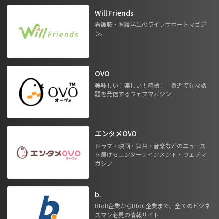
Will Friends
看護職・看護学生のライフサポートマガジ
ン。
OVO
美味しい！楽しい！感動！ 身近で旬な話
題を発信するウェブマガジン
エンタメOVO
ドラマ・映画・舞台・音楽などのニュース
を届けるエンターテインメント・ウェブマ
ガジン
b.
BtoB企業からBtoC企業まで。全てのビジネ
スマン必見の情報サイト