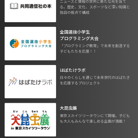
ニュースと情報の世界に新たな光を当て
る。歴史、文化、スポーツなど深い知識と
独自の視点で構成
全国選抜小学生
プログラミング大会
「プログラミング教育」で未来を創造する
子どもたちを応援！！
はばたけラボ
日々のくらしを通じて未来世代のはばたき
を応援するプロジェクト
大昆虫展
東京スカイツリータウンにて開催。子ども
も大人もみんなで楽しめる企画が満載！