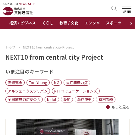
KK KYODO
KK KYODO
NEWS SITE
NEWS SITE
MENU
›
経済 / ビジネス
くらし
教育 / 文化
エンタメ
スポーツ
地
トップページ
お知らせ
トップ
›
NEXT10 from central city Project
ニュース
NEXT10 from central city Project
おすすめコンテンツ
いま注目のキーワード
高畑充希
Too Young
MG
重症筋無力症
出版物
アルジェニクスジャパン
NTTコミュニケーションズ
全国筋無力症友の会
b.dot
愛知
瀬戸康史
有村架純
会社概要
もっと見る