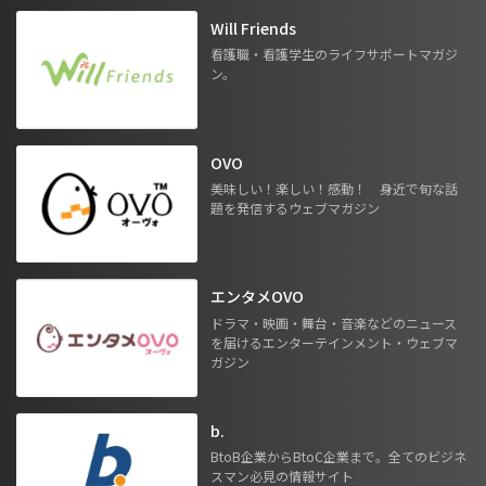
Will Friends
看護職・看護学生のライフサポートマガジ
ン。
OVO
美味しい！楽しい！感動！ 身近で旬な話
題を発信するウェブマガジン
エンタメOVO
ドラマ・映画・舞台・音楽などのニュース
を届けるエンターテインメント・ウェブマ
ガジン
b.
BtoB企業からBtoC企業まで。全てのビジネ
スマン必見の情報サイト