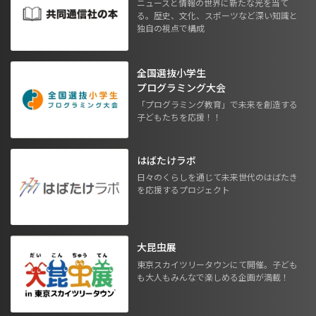
ニュースと情報の世界に新たな光を当て
る。歴史、文化、スポーツなど深い知識と
独自の視点で構成
全国選抜小学生
プログラミング大会
「プログラミング教育」で未来を創造する
子どもたちを応援！！
はばたけラボ
日々のくらしを通じて未来世代のはばたき
を応援するプロジェクト
大昆虫展
東京スカイツリータウンにて開催。子ども
も大人もみんなで楽しめる企画が満載！