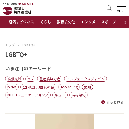
KK KYODO
KK KYODO
NEWS SITE
NEWS SITE
MENU
›
経済 / ビジネス
くらし
教育 / 文化
エンタメ
スポーツ
地
トップページ
お知らせ
トップ
›
LGBTQ+
ニュース
LGBTQ+
おすすめコンテンツ
いま注目のキーワード
高畑充希
MG
重症筋無力症
アルジェニクスジャパン
出版物
b.dot
全国筋無力症友の会
Too Young
愛知
NTTコミュニケーションズ
キュー
有村架純
会社概要
もっと見る