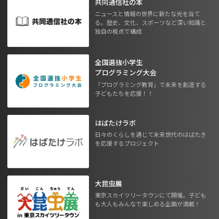
共同通信社の本
ニュースと情報の世界に新たな光を当て
る。歴史、文化、スポーツなど深い知識と
独自の視点で構成
全国選抜小学生
プログラミング大会
「プログラミング教育」で未来を創造する
子どもたちを応援！！
はばたけラボ
日々のくらしを通じて未来世代のはばたき
を応援するプロジェクト
大昆虫展
東京スカイツリータウンにて開催。子ども
も大人もみんなで楽しめる企画が満載！