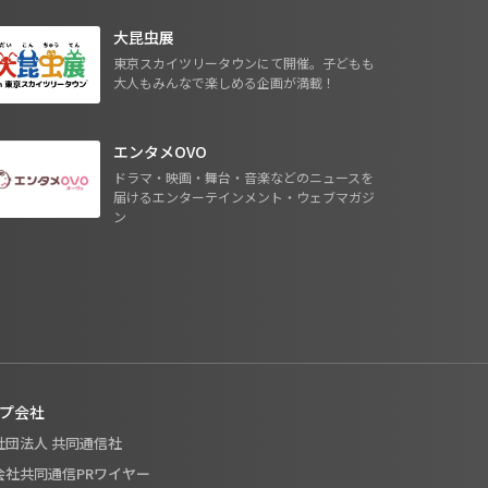
大昆虫展
東京スカイツリータウンにて開催。子どもも
大人もみんなで楽しめる企画が満載！
エンタメOVO
ドラマ・映画・舞台・音楽などのニュースを
届けるエンターテインメント・ウェブマガジ
ン
プ会社
般社団法人 共同通信社
式会社共同通信PRワイヤー