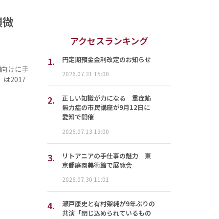
顕微
アクセスランキング
1.
円定期預金金利改定のお知らせ
関向けに手
2026.07.31 15:00
は2017
2.
正しい知識が力になる 重症筋
無力症の市民講座が9月12日に
愛知で開催
2026.07.13 13:00
3.
リトアニアの手仕事の魅力 東
京都庭園美術館で展覧会
2026.07.30 11:01
4.
瀬戸康史と有村架純が9年ぶりの
共演「閉じ込められているもの