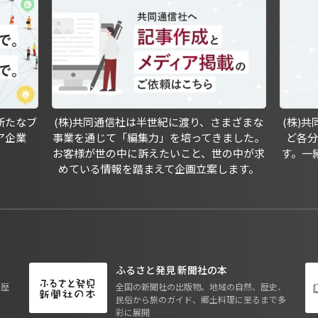
新たなブ
(株)共同通信社は半世紀に渡り、さまざまな
(株)
ア企業
事業を通じて「編集力」を培ってきました。
ど各
お客様が世の中に訴えたいこと、世の中が求
す。一
めている情報を踏まえて企画立案します。
ふるさと発見 新聞社の本
も歴
全国の新聞社の出版物。地域の自然、歴史、
民俗から旅のガイド、郷土料理に至るまで多
彩に展開