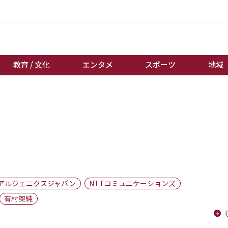
教育 / 文化
エンタメ
スポーツ
地域
経済 / ビジネス
誰もが輝いて働く社会へ
くらし
天皇杯サッカー
教育 / 文化
オートレース
エンタメ
競輪
スポーツ
ボートレース
地域
棋王戦
アルジェニクスジャパン
NTTコミュニケーションズ
キーパーソン
女流本因坊戦
有村架純