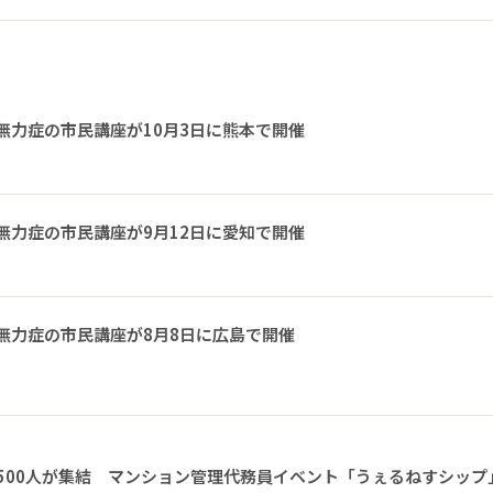
無力症の市民講座が10月3日に熊本で開催
無力症の市民講座が9月12日に愛知で開催
無力症の市民講座が8月8日に広島で開催
1500人が集結 マンション管理代務員イベント「うぇるねすシップ