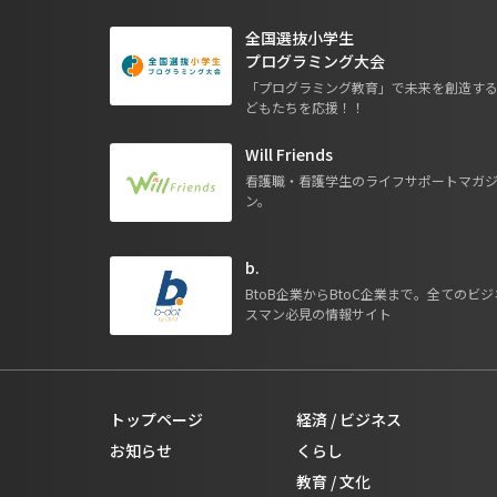
全国選抜小学生
プログラミング大会
「プログラミング教育」で未来を創造す
どもたちを応援！！
Will Friends
看護職・看護学生のライフサポートマガ
ン。
b.
BtoB企業からBtoC企業まで。全てのビジ
スマン必見の情報サイト
トップページ
経済 / ビジネス
お知らせ
くらし
教育 / 文化