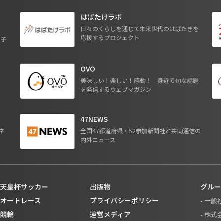
はばたけラボ
日々のくらしを通じて未来世代のはばたきを
応援するプロジェクト
る子
OVO
ジ
美味しい！楽しい！感動！ 身近で旬な話題
を発信するウェブマガジン
47NEWS
ネ
全国47都道府県・52参加新聞社と共同通信の
内外ニュース
天皇杯サッカー
出版物
グルー
オートレース
プライバシーポリシー
- 一
競輪
運営メディア
- 株