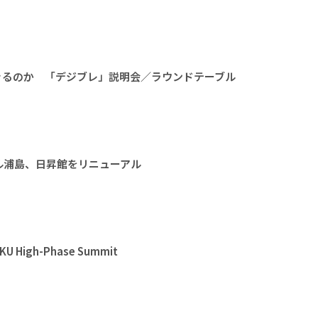
きるのか 「デジブレ」説明会／ラウンドテーブル
ル浦島、日昇館をリニューアル
High-Phase Summit