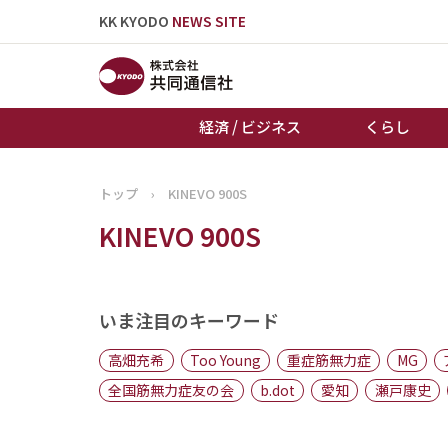
KK KYODO
NEWS SITE
経済 / ビジネス
くらし
トップ
›
KINEVO 900S
トップページ
KINEVO 900S
お知らせ
いま注目のキーワード
高畑充希
Too Young
重症筋無力症
MG
全国筋無力症友の会
b.dot
愛知
瀬戸康史