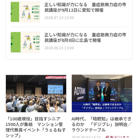
正しい知識が力になる 重症筋無力症の市
民講座が9月12日に愛知で開催
2026.07.13 13:00
正しい知識が力になる 重症筋無力症の市
民講座が8月8日に広島で開催
2026.06.15 13:00
「100歳現役」目指すシニア
AI時代、「暗黙知」は継承でき
1500人が集結 マンション管
るのか 「デジブレ」説明会／
理代務員イベント「うぇるねす
ラウンドテーブル
シップ」
2026.08.03 15:15
経済/ビジネス