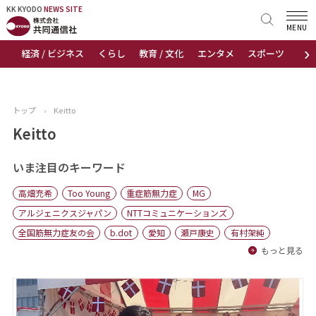
KK KYODO
KK KYODO
NEWS SITE
NEWS SITE
MENU
›
経済 / ビジネス
くらし
教育 / 文化
エンタメ
スポーツ
地
トップページ
お知らせ
トップ
›
Keitto
ニュース
Keitto
おすすめコンテンツ
いま注目のキーワード
高畑充希
Too Young
重症筋無力症
MG
出版物
アルジェニクスジャパン
NTTコミュニケーションズ
全国筋無力症友の会
b.dot
愛知
瀬戸康史
有村架純
会社概要
もっと見る