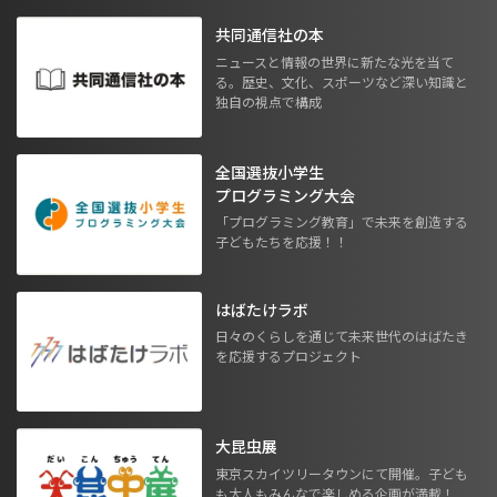
共同通信社の本
ニュースと情報の世界に新たな光を当て
る。歴史、文化、スポーツなど深い知識と
独自の視点で構成
全国選抜小学生
プログラミング大会
「プログラミング教育」で未来を創造する
子どもたちを応援！！
はばたけラボ
日々のくらしを通じて未来世代のはばたき
を応援するプロジェクト
大昆虫展
東京スカイツリータウンにて開催。子ども
も大人もみんなで楽しめる企画が満載！