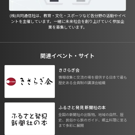
(株)共同通信社は、教育・文化・スポーツなど各分野の活動やイベ
ントを主催しています。一緒に未来社会を創り上げていく参加企
業を募集しています。
関連イベント・サイト
きさらぎ会
情報収集と交流の場を提供する日本で最も
歴史ある会員制の講演会組織
ふるさと発見 新聞社の本
全国の新聞社の出版物。地域の自然、歴
史、民俗から旅のガイド、郷土料理に至る
まで多彩に展開