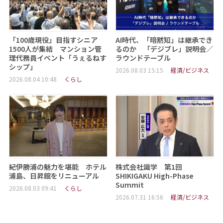
「100歳現役」目指すシニア
AI時代、「暗黙知」は継承でき
1500人が集結 マンション管
るのか 「デジブレ」説明会／
理代務員イベント「うぇるねす
ラウンドテーブル
シップ」
2026.08.03 15:15
経済/ビジネス
2026.08.04 10:48
くらし
紀伊勝浦の魅力を堪能 ホテル
株式会社識学 第1回
浦島、日昇館をリニューアル
SHIKIGAKU High-Phase
Summit
2026.08.03 09:41
くらし
2026.07.31 16:56
経済/ビジネス