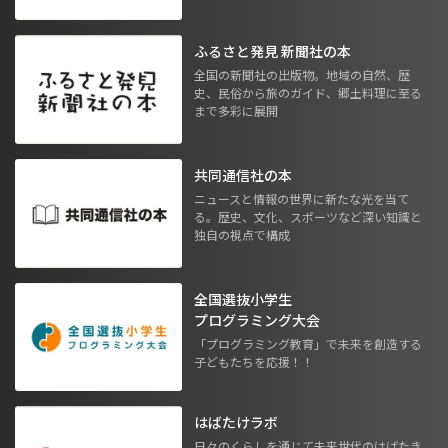
ふるさと発見 新聞社の本
全国の新聞社の出版物。地域の自然、歴
史、民俗から旅のガイド、郷土料理に至る
まで多彩に展開
共同通信社の本
ニュースと情報の世界に新たな光を当て
る。歴史、文化、スポーツなど深い知識と
独自の視点で構成
全国選抜小学生
プログラミング大会
「プログラミング教育」で未来を創造する
子どもたちを応援！！
はばたけラボ
日々のくらしを通じて未来世代のはばたき