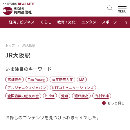
KK KYODO
KK KYODO
NEWS SITE
NEWS SITE
MENU
›
経済 / ビジネス
くらし
教育 / 文化
エンタメ
スポーツ
地
トップページ
お知らせ
トップ
›
JR大阪駅
ニュース
JR大阪駅
おすすめコンテンツ
いま注目のキーワード
高畑充希
Too Young
重症筋無力症
MG
出版物
アルジェニクスジャパン
NTTコミュニケーションズ
全国筋無力症友の会
b.dot
愛知
瀬戸康史
有村架純
会社概要
もっと見る
お探しのコンテンツを見つけられませんでした。