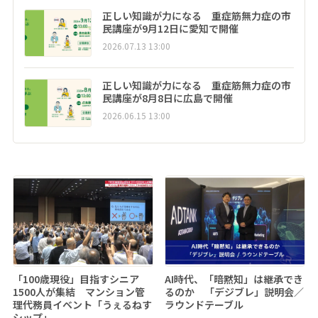
正しい知識が力になる 重症筋無力症の市
民講座が9月12日に愛知で開催
2026.07.13 13:00
正しい知識が力になる 重症筋無力症の市
民講座が8月8日に広島で開催
2026.06.15 13:00
「100歳現役」目指すシニア
AI時代、「暗黙知」は継承でき
1500人が集結 マンション管
るのか 「デジブレ」説明会／
理代務員イベント「うぇるねす
ラウンドテーブル
シップ」