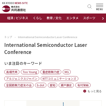
KK KYODO
KK KYODO
NEWS SITE
NEWS SITE
MENU
›
経済 / ビジネス
くらし
教育 / 文化
エンタメ
スポーツ
地
トップページ
お知らせ
トップ
›
International Semiconductor Laser Conference
ニュース
International Semiconductor Laser
Conference
おすすめコンテンツ
いま注目のキーワード
出版物
高畑充希
Too Young
重症筋無力症
MG
会社概要
アルジェニクスジャパン
NTTコミュニケーションズ
全国筋無力症友の会
b.dot
愛知
瀬戸康史
有村架純
もっと見る