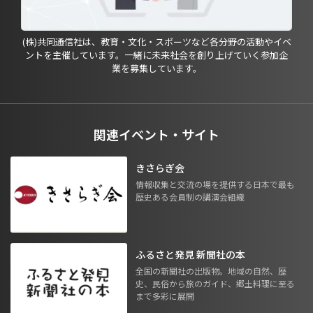
(株)共同通信社は、教育・文化・スポーツなど各分野の活動やイベ
ントを主催しています。一緒に未来社会を創り上げていく参加企
業を募集しています。
関連イベント・サイト
きさらぎ会
情報収集と交流の場を提供する日本で最も
歴史ある会員制の講演会組織
ふるさと発見 新聞社の本
全国の新聞社の出版物。地域の自然、歴
史、民俗から旅のガイド、郷土料理に至る
まで多彩に展開