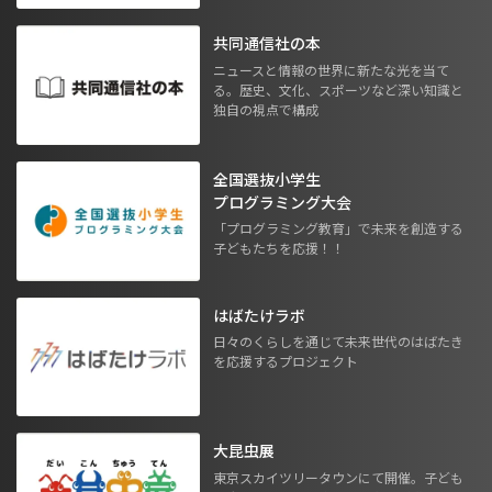
共同通信社の本
ニュースと情報の世界に新たな光を当て
る。歴史、文化、スポーツなど深い知識と
独自の視点で構成
全国選抜小学生
プログラミング大会
「プログラミング教育」で未来を創造する
子どもたちを応援！！
はばたけラボ
日々のくらしを通じて未来世代のはばたき
を応援するプロジェクト
大昆虫展
東京スカイツリータウンにて開催。子ども