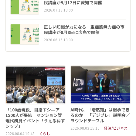
民講座が9月12日に愛知で開催
2026.07.13 13:00
正しい知識が力になる 重症筋無力症の市
民講座が8月8日に広島で開催
2026.06.15 13:00
「100歳現役」目指すシニア
AI時代、「暗黙知」は継承でき
1500人が集結 マンション管
るのか 「デジブレ」説明会／
理代務員イベント「うぇるねす
ラウンドテーブル
シップ」
2026.08.03 15:15
経済/ビジネス
2026.08.04 10:48
くらし