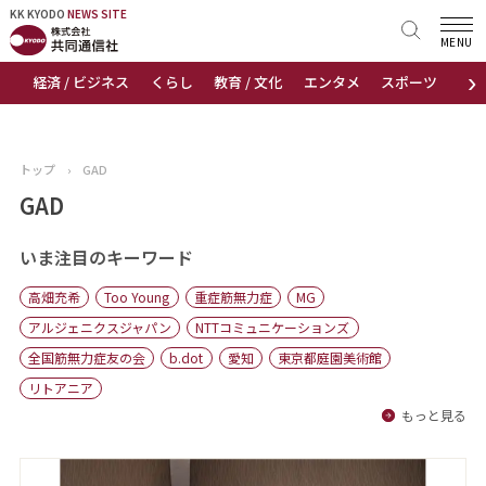
KK KYODO
KK KYODO
NEWS SITE
NEWS SITE
MENU
›
経済 / ビジネス
くらし
教育 / 文化
エンタメ
スポーツ
地
トップページ
お知らせ
トップ
›
GAD
ニュース
GAD
おすすめコンテンツ
いま注目のキーワード
高畑充希
Too Young
重症筋無力症
MG
出版物
アルジェニクスジャパン
NTTコミュニケーションズ
全国筋無力症友の会
b.dot
愛知
東京都庭園美術館
会社概要
リトアニア
もっと見る