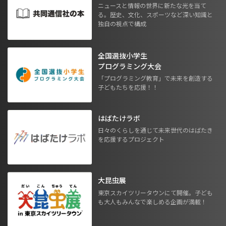
ニュースと情報の世界に新たな光を当て
る。歴史、文化、スポーツなど深い知識と
独自の視点で構成
全国選抜小学生
プログラミング大会
「プログラミング教育」で未来を創造する
子どもたちを応援！！
はばたけラボ
日々のくらしを通じて未来世代のはばたき
を応援するプロジェクト
大昆虫展
東京スカイツリータウンにて開催。子ども
も大人もみんなで楽しめる企画が満載！