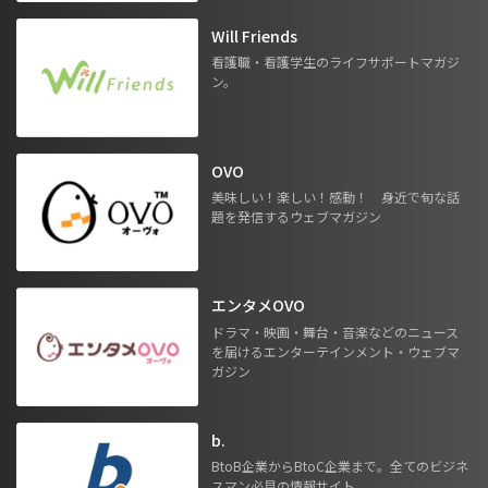
Will Friends
看護職・看護学生のライフサポートマガジ
ン。
OVO
美味しい！楽しい！感動！ 身近で旬な話
題を発信するウェブマガジン
エンタメOVO
ドラマ・映画・舞台・音楽などのニュース
を届けるエンターテインメント・ウェブマ
ガジン
b.
BtoB企業からBtoC企業まで。全てのビジネ
スマン必見の情報サイト