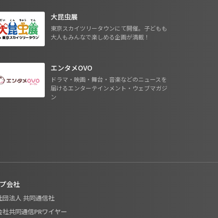
大昆虫展
東京スカイツリータウンにて開催。子どもも
大人もみんなで楽しめる企画が満載！
エンタメOVO
ドラマ・映画・舞台・音楽などのニュースを
届けるエンターテインメント・ウェブマガジ
ン
プ会社
般社団法人 共同通信社
式会社共同通信PRワイヤー