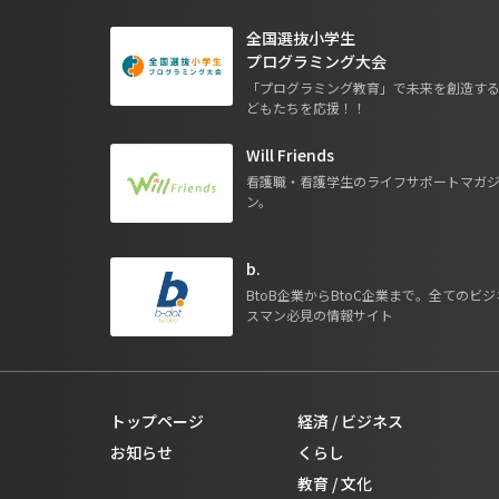
全国選抜小学生
プログラミング大会
「プログラミング教育」で未来を創造す
どもたちを応援！！
Will Friends
看護職・看護学生のライフサポートマガ
ン。
b.
BtoB企業からBtoC企業まで。全てのビジ
スマン必見の情報サイト
トップページ
経済 / ビジネス
お知らせ
くらし
教育 / 文化