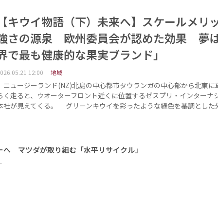
【キウイ物語（下）未来へ】スケールメリ
強さの源泉 欧州委員会が認めた効果 夢
界で最も健康的な果実ブランド」
026.05.21 12:00
地域
ニュージーランド(NZ)北島の中心都市タウランガの中心部から北東に
らく走ると、ウオーターフロント近くに位置するゼスプリ・インターナ
本社が見えてくる。 グリーンキウイを彩ったような緑色を基調とした
ーへ マツダが取り組む「水平リサイクル」
ー