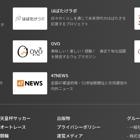
はばたけラボ
日々のくらしを通じて未来世代のはばたきを
応援するプロジェクト
る子
OVO
ジ
美味しい！楽しい！感動！ 身近で旬な話題
を発信するウェブマガジン
47NEWS
ネ
全国47都道府県・52参加新聞社と共同通信の
内外ニュース
天皇杯サッカー
出版物
グルー
オートレース
プライバシーポリシー
- 一
競輪
運営メディア
- 株