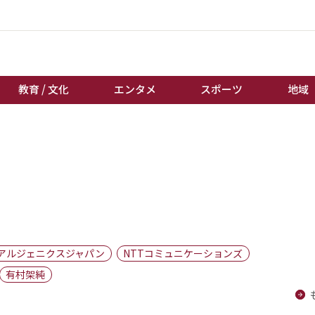
教育 / 文化
エンタメ
スポーツ
地域
経済 / ビジネス
誰もが輝いて働く社会へ
くらし
天皇杯サッカー
教育 / 文化
オートレース
エンタメ
競輪
スポーツ
ボートレース
地域
棋王戦
アルジェニクスジャパン
NTTコミュニケーションズ
キーパーソン
女流本因坊戦
有村架純