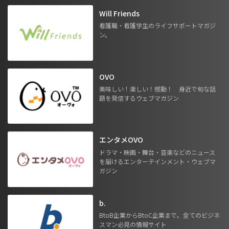
Will Friends
看護職・看護学生のライフサポートマガジ
ン。
OVO
美味しい！楽しい！感動！ 身近で旬な話
題を発信するウェブマガジン
エンタメOVO
ドラマ・映画・舞台・音楽などのニュース
を届けるエンターテインメント・ウェブマ
ガジン
b.
BtoB企業からBtoC企業まで。全てのビジネ
スマン必見の情報サイト