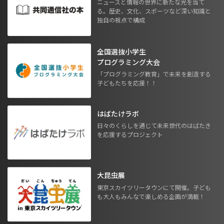
ニュースと情報の世界に新たな光を当て
る。歴史、文化、スポーツなど深い知識と
独自の視点で構成
全国選抜小学生
プログラミング大会
「プログラミング教育」で未来を創造する
子どもたちを応援！！
はばたけラボ
日々のくらしを通じて未来世代のはばたき
を応援するプロジェクト
大昆虫展
東京スカイツリータウンにて開催。子ども
も大人もみんなで楽しめる企画が満載！