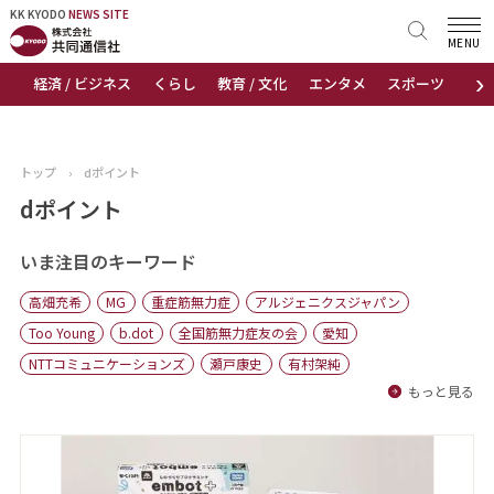
KK KYODO
KK KYODO
NEWS SITE
NEWS SITE
MENU
›
経済 / ビジネス
くらし
教育 / 文化
エンタメ
スポーツ
地
トップページ
お知らせ
トップ
›
dポイント
ニュース
dポイント
おすすめコンテンツ
いま注目のキーワード
高畑充希
MG
重症筋無力症
アルジェニクスジャパン
出版物
Too Young
b.dot
全国筋無力症友の会
愛知
NTTコミュニケーションズ
瀬戸康史
有村架純
会社概要
もっと見る