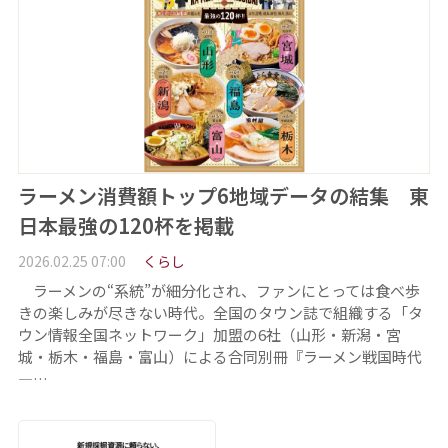
ラーメン消費額トップ6地域データの結集 東
日本最強の120杯を掲載
2026.02.25 07:00
くらし
ラーメンの“系統”が細分化され、ファンにとっては食べ歩
きの楽しみが尽きない時代。全国のタウン誌で組織する「タ
ウン情報全国ネットワーク」加盟の6社（山形・新潟・宮
城・栃木・福島・富山）による合同別冊『ラーメン戦国時代
—…