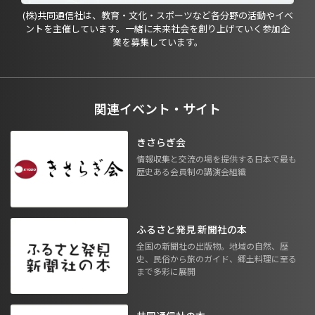
(株)共同通信社は、教育・文化・スポーツなど各分野の活動やイベ
ントを主催しています。一緒に未来社会を創り上げていく参加企
業を募集しています。
関連イベント・サイト
きさらぎ会
情報収集と交流の場を提供する日本で最も
歴史ある会員制の講演会組織
ふるさと発見 新聞社の本
全国の新聞社の出版物。地域の自然、歴
史、民俗から旅のガイド、郷土料理に至る
まで多彩に展開