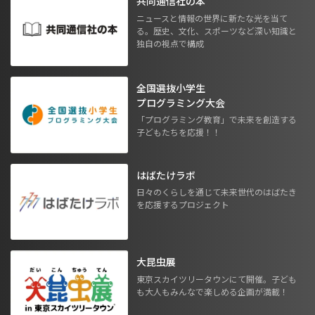
共同通信社の本
ニュースと情報の世界に新たな光を当て
る。歴史、文化、スポーツなど深い知識と
独自の視点で構成
全国選抜小学生
プログラミング大会
「プログラミング教育」で未来を創造する
子どもたちを応援！！
はばたけラボ
日々のくらしを通じて未来世代のはばたき
を応援するプロジェクト
大昆虫展
東京スカイツリータウンにて開催。子ども
も大人もみんなで楽しめる企画が満載！