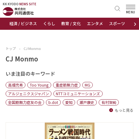
KK KYODO
KK KYODO
NEWS SITE
NEWS SITE
MENU
›
経済 / ビジネス
くらし
教育 / 文化
エンタメ
スポーツ
地
トップページ
お知らせ
トップ
›
CJ Monmo
ニュース
CJ Monmo
おすすめコンテンツ
いま注目のキーワード
高畑充希
Too Young
重症筋無力症
MG
出版物
アルジェニクスジャパン
NTTコミュニケーションズ
全国筋無力症友の会
b.dot
愛知
瀬戸康史
有村架純
会社概要
もっと見る