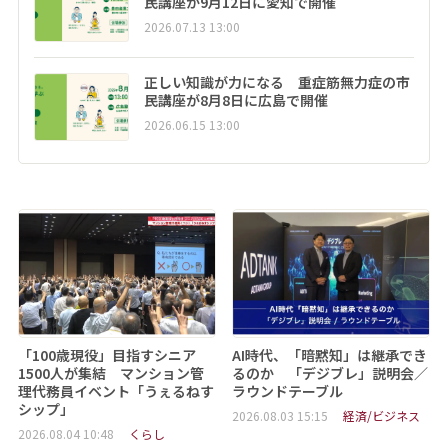
民講座が9月12日に愛知で開催
2026.07.13 13:00
正しい知識が力になる 重症筋無力症の市
民講座が8月8日に広島で開催
2026.06.15 13:00
「100歳現役」目指すシニア
AI時代、「暗黙知」は継承でき
1500人が集結 マンション管
るのか 「デジブレ」説明会／
理代務員イベント「うぇるねす
ラウンドテーブル
シップ」
2026.08.03 15:15
経済/ビジネス
2026.08.04 10:48
くらし