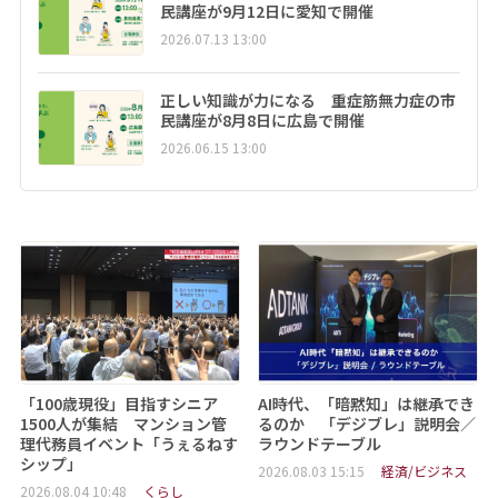
民講座が9月12日に愛知で開催
2026.07.13 13:00
正しい知識が力になる 重症筋無力症の市
民講座が8月8日に広島で開催
2026.06.15 13:00
「100歳現役」目指すシニア
AI時代、「暗黙知」は継承でき
1500人が集結 マンション管
るのか 「デジブレ」説明会／
理代務員イベント「うぇるねす
ラウンドテーブル
シップ」
2026.08.03 15:15
経済/ビジネス
2026.08.04 10:48
くらし