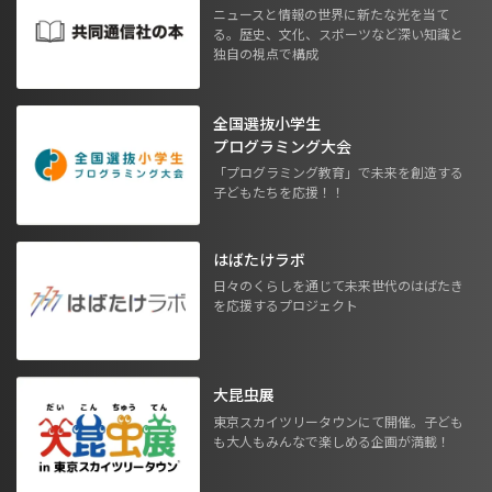
ニュースと情報の世界に新たな光を当て
る。歴史、文化、スポーツなど深い知識と
独自の視点で構成
全国選抜小学生
プログラミング大会
「プログラミング教育」で未来を創造する
子どもたちを応援！！
はばたけラボ
日々のくらしを通じて未来世代のはばたき
を応援するプロジェクト
大昆虫展
東京スカイツリータウンにて開催。子ども
も大人もみんなで楽しめる企画が満載！