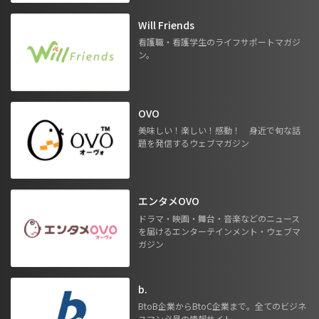
Will Friends
看護職・看護学生のライフサポートマガジ
ン。
OVO
美味しい！楽しい！感動！ 身近で旬な話
題を発信するウェブマガジン
エンタメOVO
ドラマ・映画・舞台・音楽などのニュース
を届けるエンターテインメント・ウェブマ
ガジン
b.
BtoB企業からBtoC企業まで。全てのビジネ
スマン必見の情報サイト