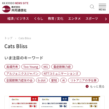
KK KYODO
KK KYODO
NEWS SITE
NEWS SITE
MENU
›
経済 / ビジネス
くらし
教育 / 文化
エンタメ
スポーツ
地
トップページ
お知らせ
トップ
›
Cats Bliss
ニュース
Cats Bliss
おすすめコンテンツ
いま注目のキーワード
高畑充希
Too Young
MG
重症筋無力症
出版物
アルジェニクスジャパン
NTTコミュニケーションズ
全国筋無力症友の会
b.dot
愛知
AI
リトアニアの手仕事
会社概要
もっと見る